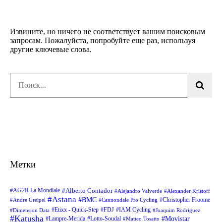
Извините, но ничего не соответствует вашим поисковым
запросам. Пожалуйста, попробуйте еще раз, используя
другие ключевые слова.
Метки
Alberto Contador
AG2R La Mondiale
Alejandro Valverde
Alexander Kristoff
Astana
BMC
Christopher Froome
Andre Greipel
Cannondale Pro Cycling
Etixx - Quick-Step
FDJ
IAM Cycling
Dimension Data
Joaquim Rodriguez
Katusha
Movistar
Lampre-Merida
Lotto-Soudal
Matteo Tosatto