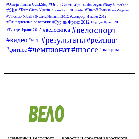
Orica GreenEdge
Omega Pharma-QuickStep
Peter Sagan
Rory Sutherland
Sky
Tinkoff Team
Team Giant-Alpecin
Team LottoNl-Jumbo
Trek-Segafredo
Vincenzo Nibali
Джиро д’Италия 2012
Вуэльта Испании 2012
Тур де Франс 2012
Однодневные велогонки
Тур де Франс 2013
велоспорт
велосипед
Тур де Франс 2015
результаты
рейтинг
видео
мода
чемпионат
шоссе
фитнес
экстрим
Всемирный велоспорт — новости и события велоспорта.