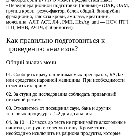
«Передоперационной подготовки (полный)» (ОАК, ОАМ,
группа крови+резус-фактор, белок общий, билирубин
фракционно, глюкоза крови, амилаза, креатинин,
мочевина, АЛТ, АСТ, ЛФ, РМП, HbsAg, anti — HCV, ПТЧ,
ПТІ, МНВ, АЧТЧ, фибриноген).
Как правильно подготовиться к
проведению анализов?
Общий анализ мочи
Сообщить врачу о принимаемых препаратах, БАДах
или средствах народной медицины. При необходимости
отменить их прием.
За стуки до исследования соблюдать привычный
питьевой режим.
Откажитесь от посещения саун, бань и других
тепловых процедур за 1-2 дня до анализа.
За 10 – 12 часов до теста не принимайте алкогольные
напитки, острую и соленую пищу. Кроме этого,
необходимо исключить из рациона продукты, которые