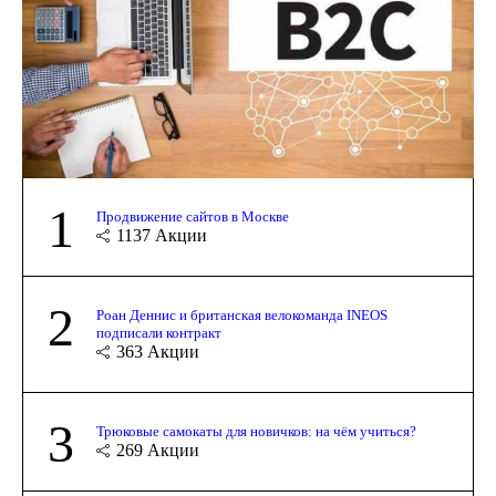
1
Продвижение сайтов в Москве
1137
Акции
2
Роан Деннис и британская велокоманда INEOS
подписали контракт
363
Акции
3
Трюковые самокаты для новичков: на чём учиться?
269
Акции