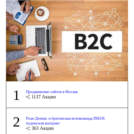
1
Продвижение сайтов в Москве
1137
Акции
2
Роан Деннис и британская велокоманда INEOS
подписали контракт
363
Акции