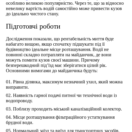
особливо великою популярністю. Через те, що за відносно
невелику вартість водій самостійно може привести кузов
до ідеально чистого стану.
Підготовчі роботи
Дослідження показали, що рентабельність миття буде
набагато вищою, якщо спочатку підшукати під її
будівництво ідеальне місце розташування. Водії не
повинні складно потрапляти на майданчик, де вони
можуть помити кузов своєї машини. Причому
безперешкодний під’їзд має зберігатися цілий рік.
Основними вимогами до майданчика будуть:
Рівна ділянка, максимум незначний ухил, який можна
виправити.
Наявність гарної подачі питної чи технічної води із
водопроводу.
Поблизу проходить міський каналізаційний колектор.
Місце розташування фільтраційного устаткування
брудної води.
Нормальний заїзд та виїзд для транспортних засобів.