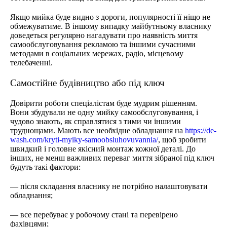
Якщо мийка буде видно з дороги, популярності її ніщо не
обмежуватиме. В іншому випадку майбутньому власнику
доведеться регулярно нагадувати про наявність миття
самообслуговування рекламою та іншими сучасними
методами в соціальних мережах, радіо, місцевому
телебаченні.
Самостійне будівництво або під ключ
Довірити роботи спеціалістам буде мудрим рішенням.
Вони збудували не одну мийку самообслуговування, і
чудово знають, як справлятися з тими чи іншими
труднощами. Мають все необхідне обладнання на
https://de-
wash.com/kryti-myiky-samoobsluhovuvannia/
, щоб зробити
швидкий і головне якісний монтаж кожної деталі. До
інших, не менш важливих переваг миття зібраної під ключ
будуть такі фактори:
— після складання власнику не потрібно налаштовувати
обладнання;
— все перебуває у робочому стані та перевірено
фахівцями;