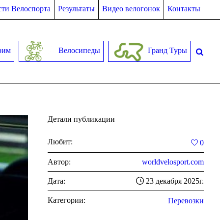
ти Велоспорта
Результаты
Видео велогонок
Контакты
рим
Велосипеды
Гранд Туры
Детали публикации
Любит:
0
Автор:
worldvelosport.com
Дата:
23 декабря 2025г.
Категории:
Перевозки