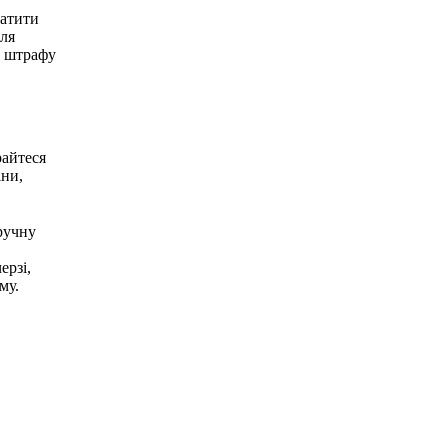
латити
для
у штрафу
райтеся
іни,
ручну
ерзі,
му.