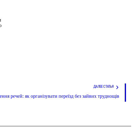
и
о
ДАЛЕЕ СТАТЬЯ
ення речей: як організувати переїзд без зайвих труднощів