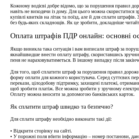
Кожному водієві добре відомо, що за порушення правил дор
навіть не виходячи із дому. Для цього можна скористатися з
купівлі квитків на літак та поїзд, але й для сплати штрафів.
без будь-яких складнощів. Як це зробити, докладніше читайте
Оплата штрафів ПДР онлайн: основні о
Якщо виникла така ситуація і вам виписали штраф за поруш
якнайшвидше внести оплату штрафу, скориставшись зручним
пеня не нараховуватиметься. В іншому випадку після закін
Для того, щоб сплатити штраф за порушення правил дорожнь
форму оплати для кожного користувача. Серед суттєвих пер
перекази, цілодобову підтримку, захищені платежі, отриман
щоб зробити платіж. Все можна зробити у зручному електро
Оплату можна вносити за допомогою банківських карток.
Як сплатити штраф швидко та безпечно?
Для сплати штрафу необхідно виконати такі дії:
• Відкрити сторінку на сайті.
• У порожні поля вбити інформацію – номер постанови, дан