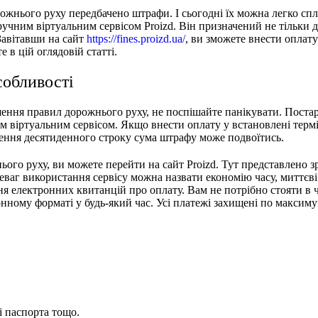
ожнього руху передбачено штрафи. І сьогодні їх можна легко сп
ручним віртуальним сервісом Proizd. Він призначений не тільки 
 Завітавши на сайт
https://fines.proizd.ua/
, ви зможете внести оплат
 в цій оглядовій статті.
собливості
ення правил дорожнього руху, не поспішайте панікувати. Поста
 віртуальним сервісом. Якщо внести оплату у встановлені терм
чення десятиденного строку сума штрафу може подвоїтись.
ого руху, ви можете перейти на сайт Proizd. Тут представлено з
еваг використання сервісу можна назвати економію часу, миттєві
ня електронних квитанцій про оплату. Вам не потрібно стояти в ч
нному форматі у будь-який час. Усі платежі захищені по максиму
і паспорта тощо.