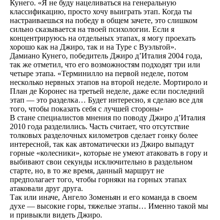
Кунего. «Я не буду нацеливаться на генеральную
классификацию, просто хочу выиграть этап. Когда ты
настраиваешься на победу в общем зачете, это слишком
сильно сказывается на твоей психологии. Если я
концентрируюсь на отдельных этапах, я могу проехать
хорошо как на Джиро, так и на Туре с Вуэльтой».
Дамиано Кунего, победитель Джиро д’Италия 2004 года,
так же отметил, что его возможностям подходят три или
четыре этапа. «Терминилло на первой неделе, потом
несколько нервных этапов на второй неделе. Мортироло и
План де Коронес на третьей неделе, даже если последний
этап — это разделка… Будет интересно, я сделаю все для
того, чтобы показать себя с лучшей стороны»
В стане специалистов мнения по поводу Джиро д’Италия
2010 года разделились. Часть считает, что отсутствие
толковых разделочных километров сделает гонку более
интересной, так как автоматически из Джиро выпадут
горные «колесники», которые не умеют атаковать в гору и
выбивают свои секунды исключительно в раздельном
старте, но, в то же время, данный маршрут не
предполагает того, чтобы горняки на горных этапах
атаковали друг друга.
Так или иначе, Ангело Зоменьян и его команда в своем
духе — высокие горы, тяжелые этапы… Именно такой мы
и привыкли видеть Джиро.