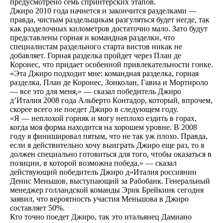
предусмотрено семь спринтерских этапов.
Джиро 2010 года начнется и закончится разделками —
правда, чистым раздельщикам разгуляться будет негде, так
как разделочных километров достаточно мало. Зато будут
представлены горная и командная разделки, что
специалистам раздельного старта вистов никак не
добавляет. Горная разделка пройдет через План де
Коронес, что придает особенной привлекательности гонке.
«Эта Джиро подходит мне: командная разделка, горная
разделка, План де Коронес, Зонколан, Гавиа и Мортироло
— все это для меня,» — сказал победитель Джиро
д’Италия 2008 года Альберто Контадор, который, впрочем,
скорее всего не поедет Джиро в следующем году.
«Я — неплохой горняк и могу неплохо ездить в горах,
когда моя форма находится на хорошем уровне. В 2008
году я финишировал пятым, что не так уж плохо. Правда,
если я действительно хочу выиграть Джиро еще раз, то я
должен специально готовиться для того, чтобы оказаться в
позиции, в которой возможна победа,» — сказал
действующий победитель Джиро д»Италия россиянин
Денис Меньшов, выступающий за Рабобанк. Генеральный
менеджер голландской команды Эрик Брейкинк сегодня
заявил, что вероятность участия Меньшова в Джиро
составляет 50%.
Кто точно поедет Джиро, так это итальянец Дамиано