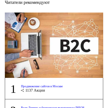
Читатели рекомендуют
1
Продвижение сайтов в Москве
1137
Акции
Роан Деннис и британская велокоманда INEOS