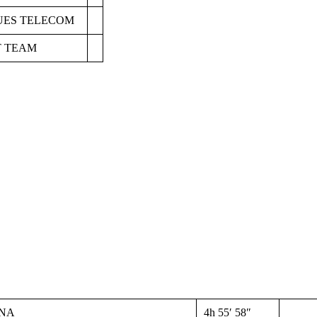
UES TELECOM
T TEAM
NA
4h 55′ 58″