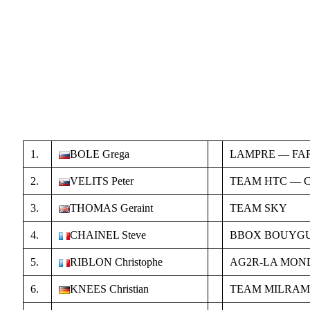
1.
BOLE Grega
LAMPRE — FA
2.
VELITS Peter
TEAM HTC — 
3.
THOMAS Geraint
TEAM SKY
4.
CHAINEL Steve
BBOX BOUYG
5.
RIBLON Christophe
AG2R-LA MON
6.
KNEES Christian
TEAM MILRA