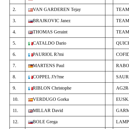
2.
VAN GARDEREN Tejay
TEAM
3.
BRAJKOVIC Janez
TEAM
4.
THOMAS Geraint
TEAM
5.
CATALDO Dario
QUIC
6.
PAURIOL R?mi
COFID
7.
MARTENS Paul
RAB
8.
COPPEL J?r?me
SAUR
9.
RIBLON Christophe
AG2R
10.
VERDUGO Gorka
EUSK
11.
MILLAR David
GARM
12.
BOLE Grega
LAMP