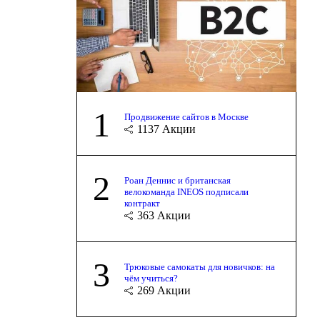
1
Продвижение сайтов в Москве
1137
Акции
2
Роан Деннис и британская
велокоманда INEOS подписали
контракт
363
Акции
3
Трюковые самокаты для новичков: на
чём учиться?
269
Акции