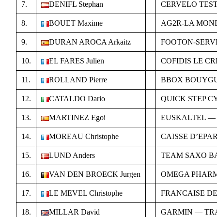
7.
DENIFL Stephan
CERVELO TES
8.
BOUET Maxime
AG2R-LA MON
9.
DURAN AROCA Arkaitz
FOOTON-SERV
10.
EL FARES Julien
COFIDIS LE CR
11.
ROLLAND Pierre
BBOX BOUYG
12.
CATALDO Dario
QUICK STEP C
13.
MARTINEZ Egoi
EUSKALTEL —
14.
MOREAU Christophe
CAISSE D’EPA
15.
LUND Anders
TEAM SAXO B
16.
VAN DEN BROECK Jurgen
OMEGA PHARM
17.
LE MEVEL Christophe
FRANCAISE DE
18.
MILLAR David
GARMIN — TR