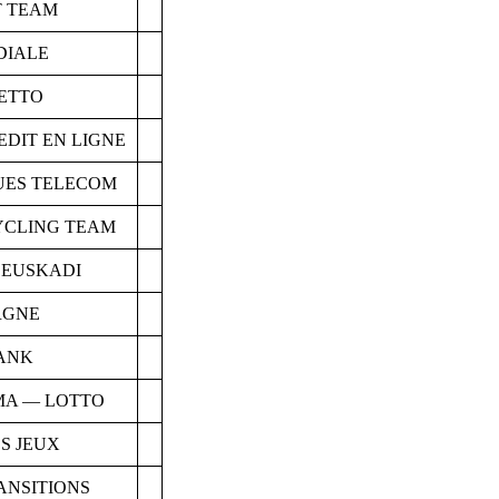
T TEAM
DIALE
ETTO
EDIT EN LIGNE
UES TELECOM
YCLING TEAM
 EUSKADI
RGNE
ANK
A — LOTTO
S JEUX
ANSITIONS