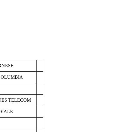
RNESE
COLUMBIA
UES TELECOM
DIALE
M