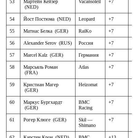
53
Мартейн Кейзер
Vacansoleil
+7
(NED)
54
Йост Постюма
(NED)
Leopard
+7
55
Матиас Белка
(GER)
RaiKo
+7
56
Alexander Serov
(RUS)
Россия
+7
57
Marcel Kalz
(GER)
Германия
+7
58
Марсьяль Роман
Atlas
+7
(FRA)
59
Кристиан Магер
Heizomat
+7
(GER)
60
Маркус Бургхардт
BMC
+7
(GER)
Racing
61
Рогер Клюге
(GER)
Skil —
+7
Shimano
62
Карстен Крон
(NED)
BMC
+13