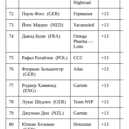
Highroad
72
Пауль Фосс
(GER)
Германия
+13
73
Йенс Маурис
(NED)
Vacansoleil
+13
74
Давид Буше
(FRA)
Omega
+13
Pharma —
Lotto
75
Рафал Ратайчик
(POL)
CCC
+13
76
Флориан Зальцингер
Atlas
+13
(GER)
77
Роджер Хаммонд
Garmin
+13
(ENG)
78
Лукас Шедлих
(GER)
Team NSP
+13
79
Джулиан Дин
(NZL)
Garmin
+13
80
Юлиан Хельман
Heizomat
+13