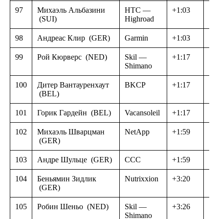
97
Михаэль Альбазини
HTC —
+1:03
(SUI)
Highroad
98
Андреас Клир
(GER)
Garmin
+1:03
99
Рой Кюрверс
(NED)
Skil —
+1:17
Shimano
100
Дитер Вантауренхаут
BKCP
+1:17
(BEL)
101
Горик Гардейн
(BEL)
Vacansoleil
+1:17
102
Михаэль Шварцман
NetApp
+1:59
(GER)
103
Андре Шульце
(GER)
CCC
+1:59
104
Беньямин Зидлик
Nutrixxion
+3:20
(GER)
105
Робин Шеньо
(NED)
Skil —
+3:26
Shimano