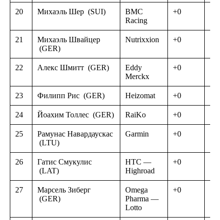
20
Михаэль Шер
(SUI)
BMC
+0
Racing
21
Михаэль Швайцер
Nutrixxion
+0
(GER)
22
Алекс Шмитт
(GER)
Eddy
+0
Merckx
23
Филипп Рис
(GER)
Heizomat
+0
24
Йоахим Толлес
(GER)
RaiKo
+0
25
Рамунас Навардаускас
Garmin
+0
(LTU)
26
Гатис Смукулис
HTC —
+0
(LAT)
Highroad
27
Марсель Зиберг
Omega
+0
(GER)
Pharma —
Lotto