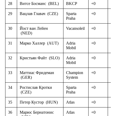
28
Витсе Босманс
(BEL)
BKCP
+0
29
Вацлав Главач
(CZE)
Sparta
+0
Praha
30
Йост ван Лейен
Vacansoleil
+0
(NED)
31
Марко Халлер
(AUT)
Adria
+0
Mobil
32
Кристьян Файт
(SLO)
Adria
+0
Mobil
33
Маттиас Фридеман
Champion
+0
(GER)
System
34
Ростислав Кротки
Sparta
+0
(CZE)
Praha
35
Петер Кустор
(HUN)
Atlas
+0
36
Марюс Бернатонис
Atlas
+0