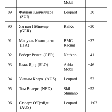
Mobil
89
Фабиан Канчеллара
Leopard
+30
(SUI)
90
Ян ван Пёйвелде
RaiKo
+30
(GER)
91
Мануэль Квинциато
BMC
+37
(ITA)
Racing
92
Роберт Речке
(GER)
NetApp
+41
93
Блаж Ярц
(SLO)
Adria
+46
Mobil
94
Уильям Кларк
(AUS)
Leopard
+52
95
Том Велерс
(NED)
Skil —
+52
Shimano
96
Стюарт О’Грэйди
Leopard
+1:03
(AUS)