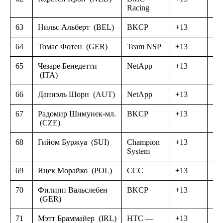
Racing
63
Нильс Альберт
(BEL)
BKCP
+13
64
Томас Фотен
(GER)
Team NSP
+13
65
Чезаре Бенедетти
NetApp
+13
(ITA)
66
Даниэль Шорн
(AUT)
NetApp
+13
67
Радомир Шимунек-мл.
BKCP
+13
(CZE)
68
Гийом Буржуа
(SUI)
Champion
+13
System
69
Яцек Морайко
(POL)
CCC
+13
70
Филипп Вальслебен
BKCP
+13
(GER)
71
Мэтт Браммайер
(IRL)
HTC —
+13