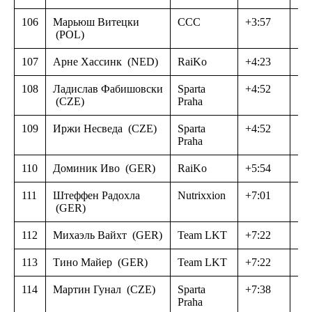
106
Марьюш Витецки
CCC
+3:57
(POL)
107
Арне Хассинк
(NED)
RaiKo
+4:23
108
Ладислав Фабишовски
Sparta
+4:52
(CZE)
Praha
109
Иржи Несведа
(CZE)
Sparta
+4:52
Praha
110
Доминик Иво
(GER)
RaiKo
+5:54
111
Штеффен Радохла
Nutrixxion
+7:01
(GER)
112
Михаэль Вайхт
(GER)
Team LKT
+7:22
113
Тино Майер
(GER)
Team LKT
+7:22
114
Мартин Гунал
(CZE)
Sparta
+7:38
Praha