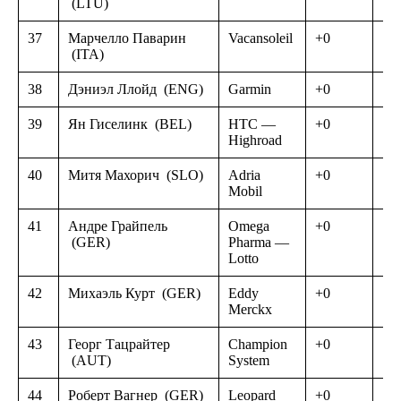
(LTU)
37
Марчелло Паварин
Vacansoleil
+0
(ITA)
38
Дэниэл Ллойд
(ENG)
Garmin
+0
39
Ян Гиселинк
(BEL)
HTC —
+0
Highroad
40
Митя Махорич
(SLO)
Adria
+0
Mobil
41
Андре Грайпель
Omega
+0
(GER)
Pharma —
Lotto
42
Михаэль Курт
(GER)
Eddy
+0
Merckx
43
Георг Тацрайтер
Champion
+0
(AUT)
System
44
Роберт Вагнер
(GER)
Leopard
+0