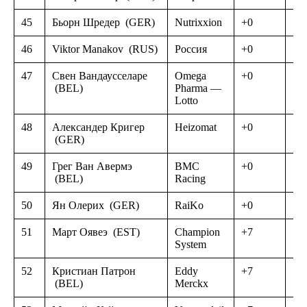
45
Бьорн Шредер
(GER)
Nutrixxion
+0
46
Viktor Manakov
(RUS)
Россия
+0
47
Свен Вандаусселаре
Omega
+0
(BEL)
Pharma —
Lotto
48
Александер Кригер
Heizomat
+0
(GER)
49
Грег Ван Авермэ
BMC
+0
(BEL)
Racing
50
Ян Олерих
(GER)
RaiKo
+0
51
Март Оявеэ
(EST)
Champion
+7
System
52
Кристиан Патрон
Eddy
+7
(BEL)
Merckx