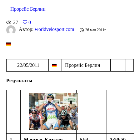
Прорейс Берлин
27
0
Автор:
worldvelosport.com
26 мая 2011г.
22/05/2011
Прорейс Берлин
Результаты
1
Марсель Киттель
Skil —
3:50:50