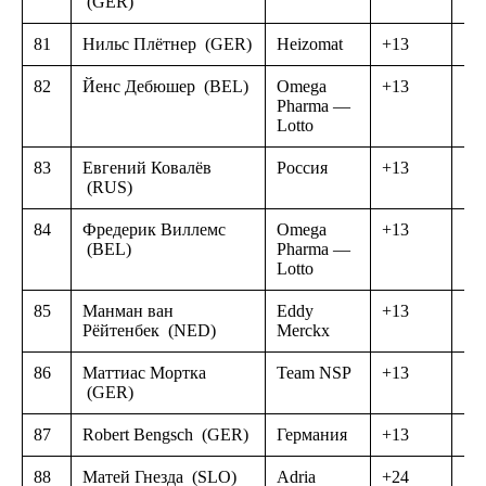
(GER)
81
Нильс Плётнер
(GER)
Heizomat
+13
82
Йенс Дебюшер
(BEL)
Omega
+13
Pharma —
Lotto
83
Евгений Ковалёв
Россия
+13
(RUS)
84
Фредерик Виллемс
Omega
+13
(BEL)
Pharma —
Lotto
85
Манман ван
Eddy
+13
Рёйтенбек
(NED)
Merckx
86
Маттиас Мортка
Team NSP
+13
(GER)
87
Robert Bengsch
(GER)
Германия
+13
88
Матей Гнезда
(SLO)
Adria
+24