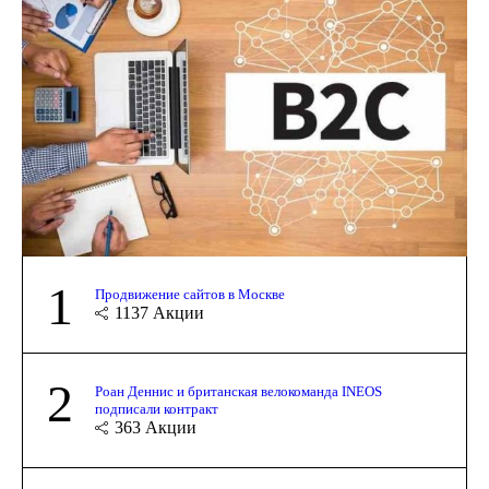
1
Продвижение сайтов в Москве
1137
Акции
2
Роан Деннис и британская велокоманда INEOS
подписали контракт
363
Акции