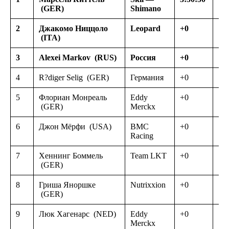
(GER)
Shimano
2
Джакомо Ниццоло
Leopard
+0
(ITA)
3
Alexei Markov
(RUS)
Россия
+0
4
R?diger Selig
(GER)
Германия
+0
5
Флориан Монреаль
Eddy
+0
(GER)
Merckx
6
Джон Мёрфи
(USA)
BMC
+0
Racing
7
Хеннинг Боммель
Team LKT
+0
(GER)
8
Гриша Яноршке
Nutrixxion
+0
(GER)
9
Люк Хагенарс
(NED)
Eddy
+0
Merckx