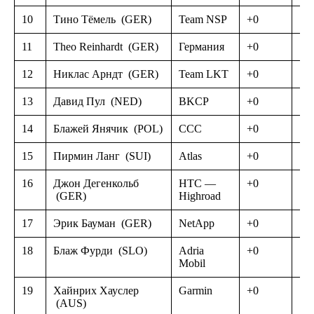
10
Тино Тёмель
(GER)
Team NSP
+0
11
Theo Reinhardt
(GER)
Германия
+0
12
Никлас Арндт
(GER)
Team LKT
+0
13
Давид Пул
(NED)
BKCP
+0
14
Блажей Янячик
(POL)
CCC
+0
15
Пирмин Ланг
(SUI)
Atlas
+0
16
Джон Дегенкольб
HTC —
+0
(GER)
Highroad
17
Эрик Бауман
(GER)
NetApp
+0
18
Блаж Фурди
(SLO)
Adria
+0
Mobil
19
Хайнрих Хауслер
Garmin
+0
(AUS)