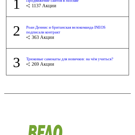
1
Продвижение сайтов в Москве
1137
Акции
2
Роан Деннис и британская велокоманда INEOS
подписали контракт
363
Акции
3
Трюковые самокаты для новичков: на чём учиться?
269
Акции