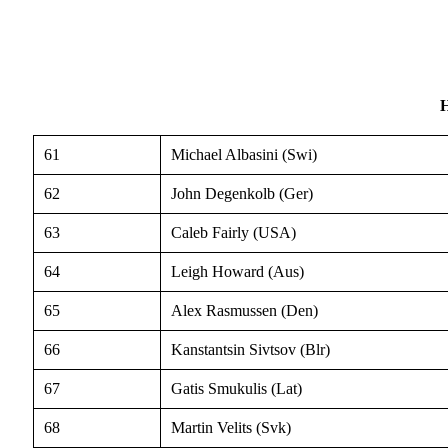
61
Michael Albasini (Swi)
62
John Degenkolb (Ger)
63
Caleb Fairly (USA)
64
Leigh Howard (Aus)
65
Alex Rasmussen (Den)
66
Kanstantsin Sivtsov (Blr)
67
Gatis Smukulis (Lat)
68
Martin Velits (Svk)