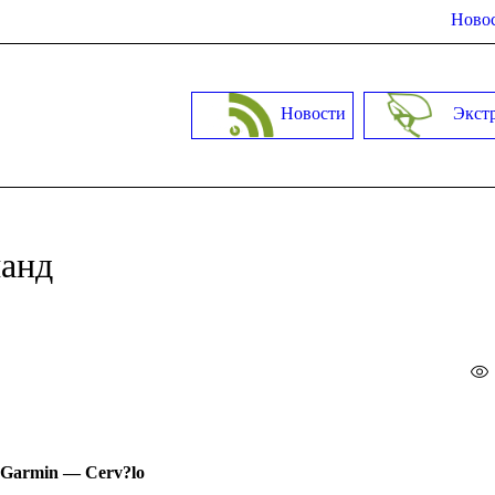
Новос
Новости
Экст
манд
Garmin — Cerv?lo