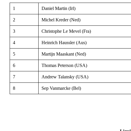
1
Daniel Martin (Irl)
2
Michel Kreder (Ned)
3
Christophe Le Mevel (Fra)
4
Heinrich Haussler (Aus)
5
Martijn Maaskant (Ned)
6
Thomas Peterson (USA)
7
Andrew Talansky (USA)
8
Sep Vanmarcke (Bel)