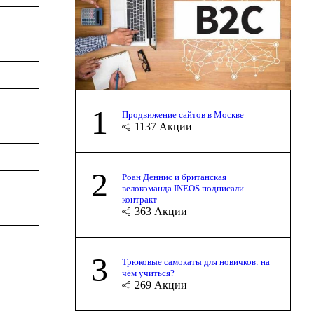
1
Продвижение сайтов в Москве
1137
Акции
2
Роан Деннис и британская
велокоманда INEOS подписали
контракт
363
Акции
3
Трюковые самокаты для новичков: на
чём учиться?
269
Акции