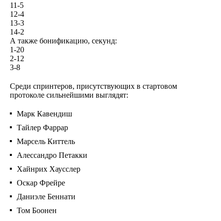
11-5
12-4
13-3
14-2
А также бонификацию, секунд:
1-20
2-12
3-8
Среди спринтеров, присутствующих в стартовом
протоколе сильнейшими выглядят:
Марк Кавендиш
Тайлер Фаррар
Марсель Киттель
Алессандро Петакки
Хайнрих Хаусслер
Оскар Фрейре
Даниэле Беннати
Том Боонен