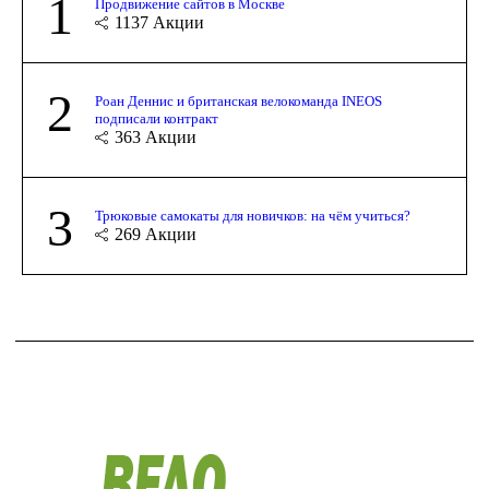
1
Продвижение сайтов в Москве
1137
Акции
2
Роан Деннис и британская велокоманда INEOS
подписали контракт
363
Акции
3
Трюковые самокаты для новичков: на чём учиться?
269
Акции