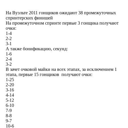
На Вуэльте 2011 гонщиков ожидают 38 промежуточных
спринтерских финишей
На промежуточном спринте первые 3 гонщика получают
очки:
1-4
2-2
3-1
А также бонификацию, секунд:
1-6
2-4
3-2
В зачет очковой майки на всех этапах, за исключением 1
этапа, первые 15 гонщиков получают очки:
1-25
2-20
3-16
4-14
5-12
6-10
7-9
8-8
9-7
10-6