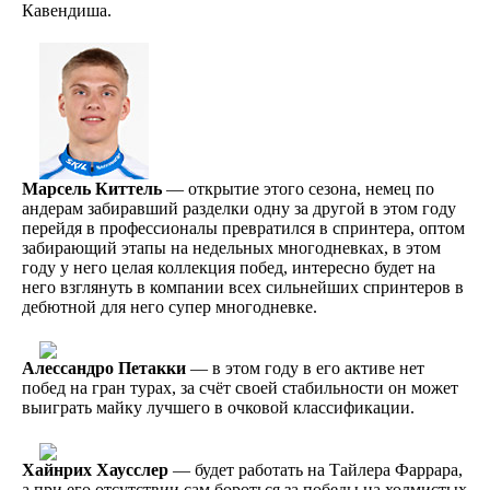
Кавендиша.
Марсель Киттель
— открытие этого сезона, немец по
андерам забиравший разделки одну за другой в этом году
перейдя в профессионалы превратился в спринтера, оптом
забирающий этапы на недельных многодневках, в этом
году у него целая коллекция побед, интересно будет на
него взглянуть в компании всех сильнейших спринтеров в
дебютной для него супер многодневке.
Алессандро Петакки
— в этом году в его активе нет
побед на гран турах, за счёт своей стабильности он может
выиграть майку лучшего в очковой классификации.
Хайнрих Хаусслер
— будет работать на Тайлера Фаррара,
а при его отсутствии сам бороться за победы на холмистых