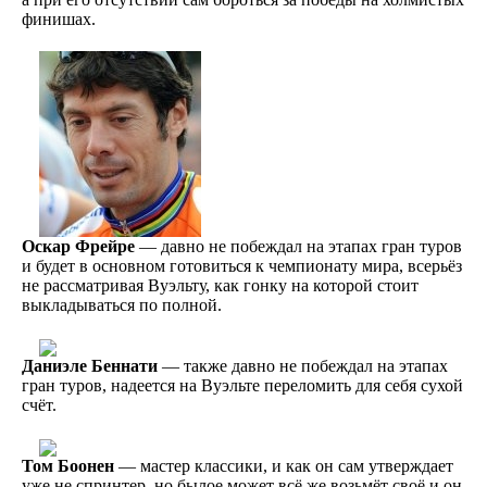
финишах.
Оскар Фрейре
— давно не побеждал на этапах гран туров
и будет в основном готовиться к чемпионату мира, всерьёз
не рассматривая Вуэльту, как гонку на которой стоит
выкладываться по полной.
Даниэле Беннати
— также давно не побеждал на этапах
гран туров, надеется на Вуэльте переломить для себя сухой
счёт.
Том Боонен
— мастер классики, и как он сам утверждает
уже не спринтер, но былое может всё же возьмёт своё и он