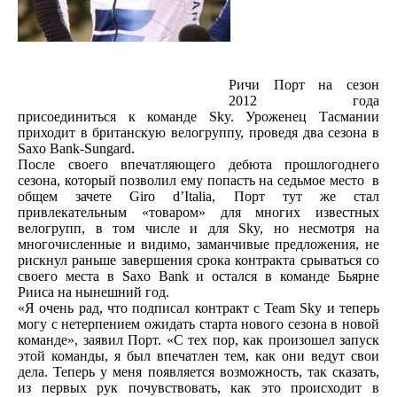
Ричи Порт на сезон
2012 года
присоединиться к команде Sky. Уроженец Тасмании
приходит в британскую велогруппу, проведя два сезона в
Saxo Bank-Sungard.
После своего впечатляющего дебюта прошлогоднего
сезона, который позволил ему попасть на седьмое место в
общем зачете Giro d’Italia, Порт тут же стал
привлекательным «товаром» для многих известных
велогрупп, в том числе и для Sky, но несмотря на
многочисленные и видимо, заманчивые предложения, не
рискнул раньше завершения срока контракта срываться со
своего места в Saxo Bank и остался в команде Бьярне
Рииса на нынешний год.
«Я очень рад, что подписал контракт с Team Sky и теперь
могу с нетерпением ожидать старта нового сезона в новой
команде», заявил Порт. «С тех пор, как произошел запуск
этой команды, я был впечатлен тем, как они ведут свои
дела. Теперь у меня появляется возможность, так сказать,
из первых рук почувствовать, как это происходит в