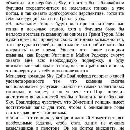
объяснил, что перейдя в Sky, он хотел бы в ближайшем
будущем сосредоточиться на недельных гонках, а уже
потом, в так сказать долгосрочной перспективе, готовить
себя на ведущие роли и на Гранд Турах.
«На начальном этапе я буду ориентирован на недельные
гонки в несколько этапов, хотя в будущем было бы
неплохо возглавить команду на одном из Гранд Туров. Мне
нужно время для проверки своих истинных возможностей,
это еще одна из целей, на достижение которой я и хотел бы
потратить свое время. Уверен, что такие гонщики
команды, как Брэдли Уиггинс и Майкл Роджерс смогут
оказать мне всю необходимую поддержку, я буду
внимательно наблюдать за тем, как они работают и знаю,
что почерпну для себя много полезного.»
Менеджер команды Sky, Дэйв Брайлсфорд говорит о своей
удовлетворенности тем, что команда смогла
воспользоваться услугами «одного из самых талантливых
гонщиков в мире», и он уверен, что Порт получит
достаточно возможностей, чтобы заблистать на небосводе
Sky. Браилсфорд чувствует, что 26-летний гонщик имеет
достаточный запас для того, чтобы в ближайшие годы
стать выдающимся гонщиком.
«Ричи — тот гонщик, у которо в данный момент есть все
необходимые задатки, чтобы стать одним из лучших
раздельщиков в пелотоне. Он не боится рисковать, не