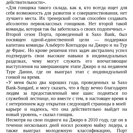
действительности».
«Для гонщика такого склада, как я, кто всегда ищет для
себя возможность для развития и совершенствования, нет
лучшего места. Их тренерский состав способен создавать
абсолютно первоклассных гонщиков. Нет второй такой
команды, которая так бы заботилась о своих подопечных.»
Второй сезон Порта, проведенный в Saxo Bank, был
посвящен одной-единственной цели — поддержки
капитана команды Альберто Контадора на Джиро и на Тур
де Франс. Но кроме решения этих задач австралиец успел
подтвердить свои высокие навыки в индивидуальных
разделках, чему могут служить его впечатляющие
выступления на завершающем этапе Джиро и на недавнем
Туре Дании, где он выиграл этап с индивидуальной
гонкой на время.
«У меня было два хороших года, проведенных за Saxo
Bank-Sungard, и могу сказать, что я буду вечно благодарен
людям за предоставленный мне шанс подняться по
служебной лестнице, но вместе с тем, в настоящее время я
с нетерпением жду открытия следующей страницы в моей
карьере и надеюсь, что она действительно выйдет на
новый уровень, » сказал гонщик.
Несмотря на свои подвиги на Джиро в 2010 году, где он в
течении нескольких дней носил розовую майку лидера, а
также выиграл молодежную классификацию, Порт