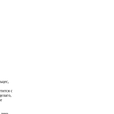
ьцес,
тится с
делаго,
се
 день