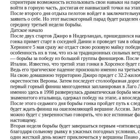
спринтерам возможность использовать свои навыки на паре
войти в горную часть, достигая ее наивысшей точки на эта
После второго дня отдыха пелотон войдет в заключительную
заявить о себе. Но этот высокогорный парад будет разделе
середину третьей недели борьбы.
Датское начало
После двух стартов Джиро в Нидерландах, пришедшихся на п
гонка примет старт в соседней Дании и проведет там в обще
Хернинге 5 мая сразу же отдаст свою розовую майку побед
особенность их в том, что из-за традиционных сильных ве
— борьбы за победу из большой группы финишеров. После 
Италии. Известно, что третий этап гонки в Хорсенсе будет
Ведь его трагическое падение произошло именно на третьем 
На свою домашнюю территорию Джиро придет с 32.2-киломе
окрестностях Вероны. Затем последует столообразная дор
первый горный финиш многодневки запланирован в Лаго Лач
именно здесь в 1998 развернулась драматическая борьба м
знаменитого итальянца, одержал победу на этапе, а впосле
После этого седьмого дня борьбы гонка пройдет путь к сл
будет ждать финиш на ошеломляющей вершине Ассизи. Затем
можно будет с уверенностью говорить, что все истинные фа
настоящему.
Вторая неделя борьбы будет завершаться первым «пятизвез
благодаря сольному рывку в ужасных погодных условиях, 
один жесткий день может приключиться у вершины Пиано де