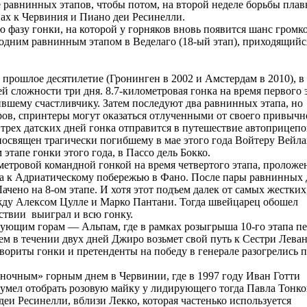
 равнинных этапов, чтобы потом, на второй неделе борьбы плав
пах к Червиния и Пиано деи Ресинелли.
 фазу гонки, на которой у горняков вновь появится шанс громк
н одним равнинным этапом в Веделаго (18-ый этап), приходящийс
рошлое десятилетие (Гронинген в 2002 и Амстердам в 2010), в 
й сложности три дня. 8.7-километровая гонка на время первого 
ившему счастливчику. Затем последуют два равнинных этапа, но
тров, спринтеры могут оказаться отлученными от своего привычн
трех датских дней гонка отправится в путешествие автоприцепо
 посвящен трагически погибшему в мае этого года Войтеру Вейла
этапе гонки этого года, в Пассо дель Бокко.
тровой командной гонкой на время четвертого этапа, проложе
ога к Адриатическому побережью в Фано. После пары равнинных 
ено на 8-ом этапе. И хотя этот подъем далек от самых жестких
ежду Алексом Цулле и Марко Пантани. Тогда швейцарец обошел
дствии выиграл и всю гонку.
едующим горам — Альпам, где в рамках розыгрыша 10-го этапа п
 в течении двух дней Джиро возьмет свой путь к Сестри Левант
вориты гонки и претенденты на победу в генерале разогрелись п
дночным» горным днем в Червинии, где в 1997 году Иван Готти
сумел отобрать розовую майку у лидирующего тогда Павла Тонко
и Ресинелли, вблизи Лекко, которая частенько используется