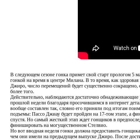
В следующем сезоне гонка примет свой старт прологом 5 ма
гонкой на время в центре Милана. В то время, как здорова
Джиро, число перемещений будет существенно сокращено, о
более того.
Действительно, наблюдаются достаточно обнадеживающие у
прошлой недели благодаря просочившимся в интернет дета
вообще составлен так, словно его приняли под итогам пои
подъемы: Пассо Джиау будет пройден на 17-том этапе, а 
спустя. Но самый жесткий этап ждет гонщиков в предпослед
финишировать на могущественном Стелвио.
Но вот вводная неделя гонки должна предоставить гонщика
чем они имели на предыдущем выпуске Джиро. После дости