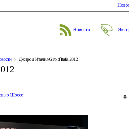
Новос
Новости
Экст
овости
Джиро д Италия/Giro d`Italia 2012
2012
евью Шоссе