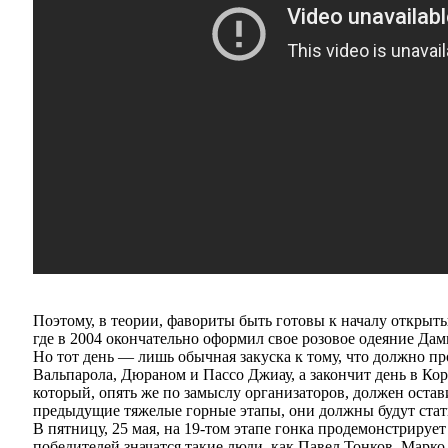
Поэтому, в теории, фавориты быть готовы к началу открыт
где в 2004 окончательно оформил свое розовое одеяние Дам
Но тот день — лишь обычная закуска к тому, что должно п
Вальпарола, Дюраном и Пассо Джиау, а закончит день в Ко
который, опять же по замыслу организаторов, должен остав
предыдущие тяжелые горные этапы, они должны будут стат
В пятницу, 25 мая, на 19-том этапе гонка продемонстриру
победителей значатся такие люди, как Павел Тонков, Мар