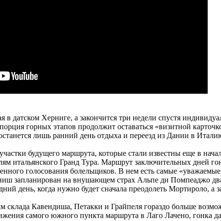
я в датском Херниге, а закончится три недели спустя индивиду
я порция горных этапов продолжит оставаться «визитной карточк
станется лишь ранний день отдыха и переезд из Дании в Итали
частки будущего маршрута, которые стали известны еще в нача
лям итальянского Гранд Тура. Маршрут заключительных дней го
менного голосования болельщиков. В нем есть самые «уважаемые
финиш запланирован на внушающем страх Альпе ди Помпеаджо дв
ний день, когда нужно будет сначала преодолеть Мортироло, а з
м склада Кавендиша, Петакки и Грайпеля гораздо больше возмо
жения самого южного пункта маршрута в Лаго Лачено, гонка д