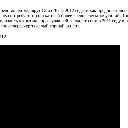
дставлен маршрут Giro d’Italia 2012 года, и как предполагалось
sa rosa потребует от соискателей более «человеческих» усилий. Т
ушались к критике, прозвучавшей о том, что они в 2011 году в п
гонке чересчур тяжелый горный акцент.
012