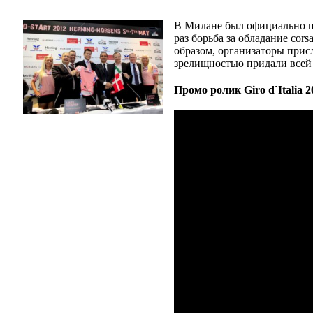
В Милане был официально пре
раз борьба за обладание cor
образом, организаторы присл
зрелищностью придали всей 
Промо ролик Giro d`Italia 2