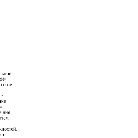
альной
ой»
ю и не
ле
нки
»
а дня
атем
жностей,
аст