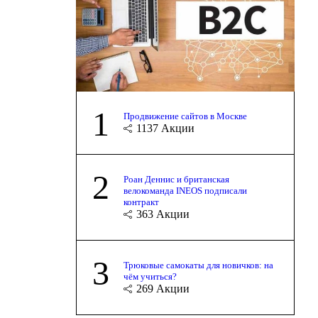
1
Продвижение сайтов в Москве
1137
Акции
2
Роан Деннис и британская
велокоманда INEOS подписали
контракт
363
Акции
3
Трюковые самокаты для новичков: на
чём учиться?
269
Акции