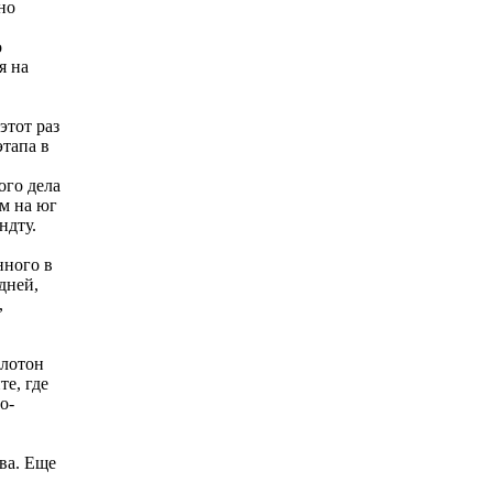
но
о
я на
этот раз
этапа в
ого дела
м на юг
ндту.
нного в
дней,
,
елотон
е, где
о-
ва. Еще