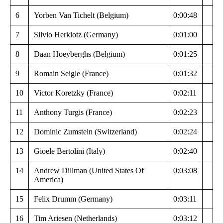
6
Yorben Van Tichelt (Belgium)
0:00:48
7
Silvio Herklotz (Germany)
0:01:00
8
Daan Hoeyberghs (Belgium)
0:01:25
9
Romain Seigle (France)
0:01:32
10
Victor Koretzky (France)
0:02:11
11
Anthony Turgis (France)
0:02:23
12
Dominic Zumstein (Switzerland)
0:02:24
13
Gioele Bertolini (Italy)
0:02:40
14
Andrew Dillman (United States Of
0:03:08
America)
15
Felix Drumm (Germany)
0:03:11
16
Tim Ariesen (Netherlands)
0:03:12