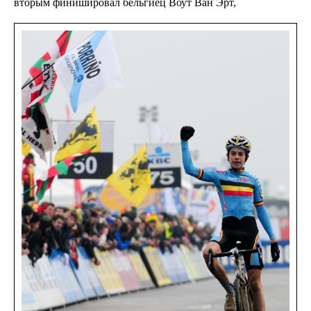
вторым финишировал бельгиец Воут Ван Эрт,