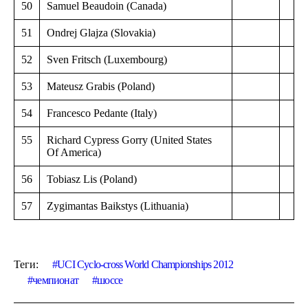
50
Samuel Beaudoin (Canada)
51
Ondrej Glajza (Slovakia)
52
Sven Fritsch (Luxembourg)
53
Mateusz Grabis (Poland)
54
Francesco Pedante (Italy)
55
Richard Cypress Gorry (United States
Of America)
56
Tobiasz Lis (Poland)
57
Zygimantas Baikstys (Lithuania)
Теги:
UCI Cyclo-cross World Championships 2012
чемпионат
шоссе