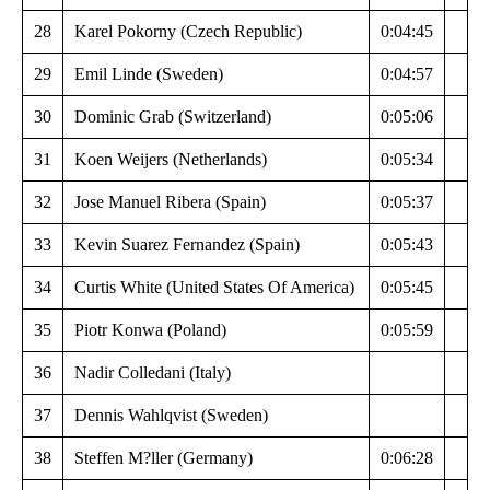
28
Karel Pokorny (Czech Republic)
0:04:45
29
Emil Linde (Sweden)
0:04:57
30
Dominic Grab (Switzerland)
0:05:06
31
Koen Weijers (Netherlands)
0:05:34
32
Jose Manuel Ribera (Spain)
0:05:37
33
Kevin Suarez Fernandez (Spain)
0:05:43
34
Curtis White (United States Of America)
0:05:45
35
Piotr Konwa (Poland)
0:05:59
36
Nadir Colledani (Italy)
37
Dennis Wahlqvist (Sweden)
38
Steffen M?ller (Germany)
0:06:28