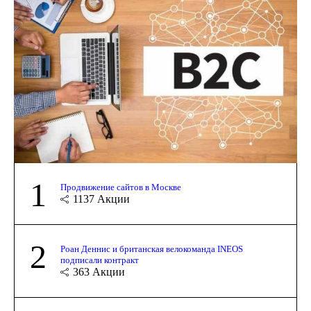
1
Продвижение сайтов в Москве
1137
Акции
2
Роан Деннис и британская велокоманда INEOS
подписали контракт
363
Акции