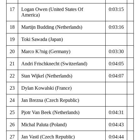
17
Logan Owen (United States Of
0:03:15
America)
18
Martijn Budding (Netherlands)
0:03:16
19
Toki Sawada (Japan)
20
Marco K?nig (Germany)
0:03:30
21
Andri Frischknecht (Switzerland)
0:04:05
22
Stan Wijkel (Netherlands)
0:04:07
23
Dylan Kowalski (France)
24
Jan Brezna (Czech Republic)
25
Pjotr Van Beek (Netherlands)
0:04:31
26
Michal Paluta (Poland)
0:04:43
27
Jan Vastl (Czech Republic)
0:04:44