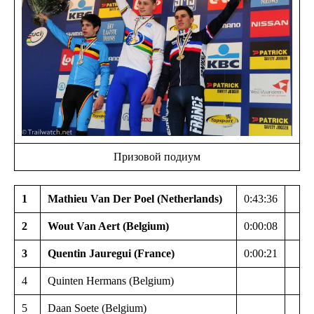
Призовой подиум
1
Mathieu Van Der Poel (Netherlands)
0:43:36
2
Wout Van Aert (Belgium)
0:00:08
3
Quentin Jauregui (France)
0:00:21
4
Quinten Hermans (Belgium)
5
Daan Soete (Belgium)