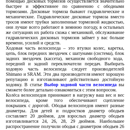
помощью дисковых тормозов осуществляется значительно
быстрее и эффективнее по сравнению с ободными
тормозами. Дисковые тормоза бывают гидравлические и
механические. Гидравлические дисковые тормоза вместо
тросов имеют трубки заполненные тормозной жидкостью,
они лучше всего работают в зимнюю погоду, в остальных
же ситуациях их работа схожа с механикой, обслуживание
гидравлических дисковых тормозов займет у вас больше
времени, усилий и средств.
Ходовая часть велосипеда – это втулки колес, каретка,
цепь, блок передних звездочек с шатунами (система), блок
задних звездочек (кассета), механизм свободного хода,
передний и задний переключатели передач. Выбирать
ходовую часть велосипеда следует производителей
Shimano и SRAM. Эти два производителя имеют хорошую
репутацию и изготавливают действительно достойную
ходовку. В статье
Выбор ходовой части велосипеда
вы
сможете более детально ознакомиться с этим вопросом.
Колёса велосипедов принимают в нагрузку ваш вес и вес
велосипеда, кроме того обеспечивают сцепление
покрышек с дорогой. Ободья велосипедов имеют разные
диаметры. Для детей и подростков диаметр ободьев
составляет 20 дюймов, для взрослых диаметр ободьев
изготавливается 24, 26, 28, 29 дюймов. Наибольшее
распространение получили ободья с диаметром ободьев 26