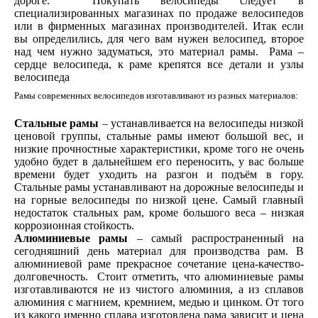
дороге. Покупать велосипеды следует в
специализированных магазинах по продаже велосипедов
или в фирменных магазинах производителей. Итак если
вы определились, для чего вам нужен велосипед, второе
над чем нужно задуматься, это материал рамы. Рама –
сердце велосипеда, к раме крепятся все детали и узлы
велосипеда
Рамы современных велосипедов изготавливают из разных материалов:
Стальные рамы
– устанавливается на велосипеды низкой
ценовой группы, стальные рамы имеют большой вес, и
низкие прочностные характеристики, кроме того не очень
удобно будет в дальнейшем его переносить, у вас больше
времени будет уходить на разгон и подъём в гору.
Стальные рамы устанавливают на дорожные велосипеды и
на горные велосипеды по низкой цене. Самый главный
недостаток стальных рам, кроме большого веса – низкая
коррозионная стойкость.
Алюминиевые рамы
– самый распространенный на
сегодняшний день материал для производства рам. В
алюминиевой раме прекрасное сочетание цена-качество-
долговечность. Стоит отметить, что алюминиевые рамы
изготавливаются не из чистого алюминия, а из сплавов
алюминия с магнием, кремнием, медью и цинком. От того
из какого именно сплава изготовлена рама зависит и цена