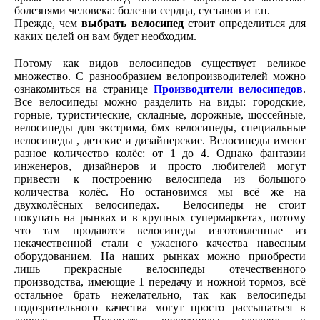
болезнями человека: болезни сердца, суставов и т.п.
Прежде, чем
выбрать велосипед
стоит определиться для
каких целей он вам будет необходим.
Потому как видов велосипедов существует великое
множество. C разнообразием велопроизводителей можно
ознакомиться на странице
Производители велосипедов
.
Все велосипеды можно разделить на виды: городские,
горные, туристические, складные, дорожные, шоссейные,
велосипеды для экстрима, бмх велосипеды, специальные
велосипеды , детские и дизайнерские. Велосипеды имеют
разное количество колёс: от 1 до 4. Однако фантазии
инженеров, дизайнеров и просто любителей могут
привести к построению велосипеда из большого
количества колёс. Но остановимся мы всё же на
двухколёсных велосипедах. Велосипеды не стоит
покупать на рынках и в крупных супермаркетах, потому
что там продаются велосипеды изготовленные из
некачественной стали с ужасного качества навесным
оборудованием. На наших рынках можно приобрести
лишь прекрасные велосипеды отечественного
производства, имеющие 1 передачу и ножной тормоз, всё
остальное брать нежелательно, так как велосипеды
подозрительного качества могут просто рассыпаться в