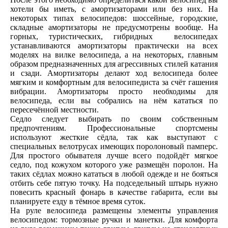
хотели бы иметь, с амортизаторами или без них. На
некоторых типах велосипедов: шоссейные, городские,
складные амортизаторы не предусмотрены вообще. На
горных, туристических, гибридных велосипедах
устанавливаются амортизаторы практически на всех
моделях на вилке велосипеда, а на некоторых, главным
образом предназначенных для агрессивных стилей катания
и сзади. Амортизаторы делают ход велосипеда более
мягким и комфортным для велосипедиста за счёт гашения
вибрации. Амортизаторы просто необходимы для
велосипеда, если вы собрались на нём кататься по
пересечённой местности.
Седло следует выбирать по своим собственным
предпочтениям. Профессиональные спортсмены
используют жесткие сёдла, так как выступают с
специальных велотрусах имеющих поролоновый памперс.
Для простого обывателя лучше всего подойдёт мягкое
седло, под кожухом которого уже размещён поролон. На
таких сёдлах можно кататься в любой одежде и не бояться
отбить себе пятую точку. На подседельный штырь нужно
повесить красный фонарь в качестве габарита, если вы
планируете езду в тёмное время суток.
На руле велосипеда размещены элементы управления
велосипедом: тормозные ручки и манетки. Для комфорта