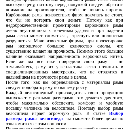
высокую цену, поэтому перед покупкой следует обратить
внимание на производителя, чтобы не попасть впросак.
Карбоновые рамы неизвестных фирм покупать не стоит,
что бы не потерять свои деньги. Потому как при
недоброкачественной проектировке карбоновые рамы
очень неустойчивы к точечным ударам и при падении
рама легко может сломаться , треснуть или полностью
разрушиться. Мало известные фирмы, при проектировке
рам используют большое количество смолы, что
существенно влияет на прочность. Помимо этого большое
влияние оказывает направленность карбоновых нитей.
Если же вы все таки повредили свою раму — не
отчаивайтесь, раму из углепластика легко починить в
специализированных мастерских, что не отразится в
дальнейшем на прочности рамы в целом.
После того, как вы определились с материалом рамы
следует подобрать раму по вашему росту.
Каждый велосипедный производитель свою продукцию
выпускает с разными размерами, это делается для того,
чтобы максимально обеспечить комфорт и удобную
посадку человека на велосипеде. Поэтому выбор рамы
велосипеда играет огромную роль. В статье
Выбор
размера рамы велосипеда
вы сможете более детально
ознакомиться с этим вопросом.
После этого необходимо определиться какой велосипед вы