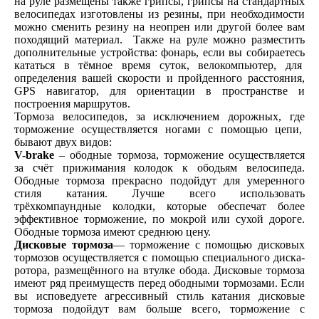
на руле размещены также грипсы, грипсы на стандартных
велосипедах изготовлены из резины, при необходимости
можно сменить резину на неопрен или другой более вам
походящий материал. Также на руле можно разместить
дополнительные устройства: фонарь, если вы собираетесь
кататься в тёмное время суток, велокомпьютер, для
определения вашей скорости и пройденного расстояния,
GPS навигатор, для ориентации в пространстве и
построения маршрутов.
Тормоза велосипедов, за исключением дорожных, где
торможение осуществляется ногами с помощью цепи,
бывают двух видов:
V-brake
– ободные тормоза, торможение осуществляется
за счёт прижимания колодок к ободьям велосипеда.
Ободные тормоза прекрасно подойдут для умеренного
стиля катания. Лучше всего использовать
трёхкомпаундные колодки, которые обеспечат более
эффективное торможение, по мокрой или сухой дороге.
Ободные тормоза имеют среднюю цену.
Дисковые тормоза
— торможение с помощью дисковых
тормозов осуществляется с помощью специального диска-
ротора, размещённого на втулке обода. Дисковые тормоза
имеют ряд преимуществ перед ободными тормозами. Если
вы исповедуете агрессивный стиль катания дисковые
тормоза подойдут вам больше всего, торможение с