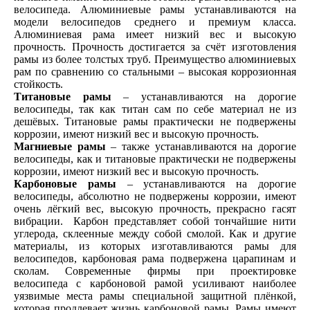
велосипеда. Алюминиевые рамы устанавливаются на
модели велосипедов среднего и премиум класса.
Алюминиевая рама имеет низкий вес и высокую
прочность. Прочность достигается за счёт изготовления
рамы из более толстых труб. Преимущество алюминиевых
рам по сравнению со стальными – высокая коррозионная
стойкость.
Титановые рамы
– устанавливаются на дорогие
велосипеды, так как титан сам по себе материал не из
дешёвых. Титановые рамы практически не подвержены
коррозии, имеют низкий вес и высокую прочность.
Магниевые рамы
– также устанавливаются на дорогие
велосипеды, как и титановые практически не подвержены
коррозии, имеют низкий вес и высокую прочность.
Карбоновые рамы
– устанавливаются на дорогие
велосипеды, абсолютно не подвержены коррозии, имеют
очень лёгкий вес, высокую прочность, прекрасно гасят
вибрации. Карбон представляет собой тончайшие нити
углерода, склеенные между собой смолой. Как и другие
материалы, из которых изготавливаются рамы для
велосипедов, карбоновая рама подвержена царапинам и
сколам. Современные фирмы при проектировке
велосипеда с карбоновой рамой усиливают наиболее
уязвимые места рамы специальной защитной плёнкой,
которая продлевает жизнь карбоновой рамы. Рамы имеют