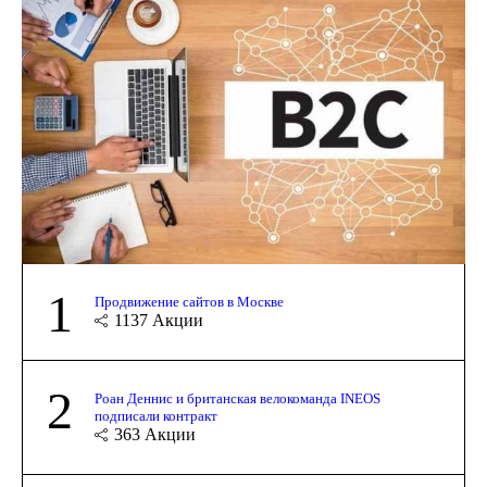
1
Продвижение сайтов в Москве
1137
Акции
2
Роан Деннис и британская велокоманда INEOS
подписали контракт
363
Акции