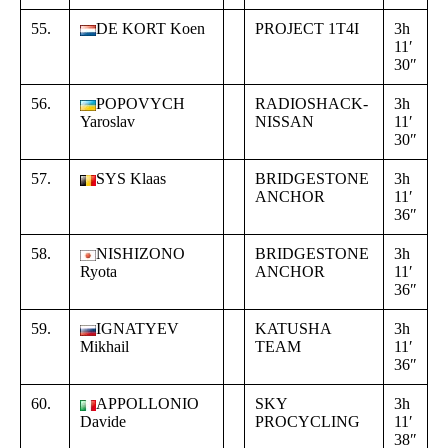
55.
DE KORT Koen
PROJECT 1T4I
3h
+
11′
0
30″
4
56.
POPOVYCH
RADIOSHACK-
3h
+
Yaroslav
NISSAN
11′
0
30″
4
57.
SYS Klaas
BRIDGESTONE
3h
+
ANCHOR
11′
0
36″
5
58.
NISHIZONO
BRIDGESTONE
3h
+
Ryota
ANCHOR
11′
0
36″
5
59.
IGNATYEV
KATUSHA
3h
+
Mikhail
TEAM
11′
0
36″
5
60.
APPOLLONIO
SKY
3h
+
Davide
PROCYCLING
11′
0
38″
5