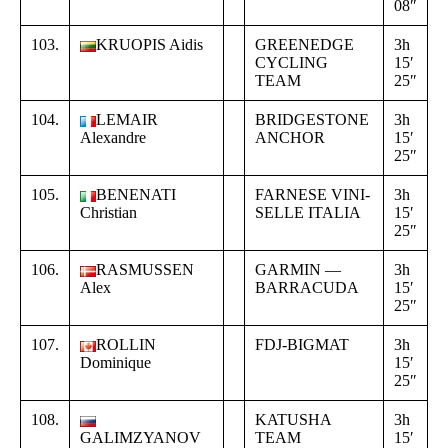
08″
2
103.
KRUOPIS Aidis
GREENEDGE
3h
+
CYCLING
15′
0
TEAM
25″
4
104.
LEMAIR
BRIDGESTONE
3h
+
Alexandre
ANCHOR
15′
0
25″
4
105.
BENENATI
FARNESE VINI-
3h
+
Christian
SELLE ITALIA
15′
0
25″
4
106.
RASMUSSEN
GARMIN —
3h
+
Alex
BARRACUDA
15′
0
25″
4
107.
ROLLIN
FDJ-BIGMAT
3h
+
Dominique
15′
0
25″
4
108.
KATUSHA
3h
+
GALIMZYANOV
TEAM
15′
0