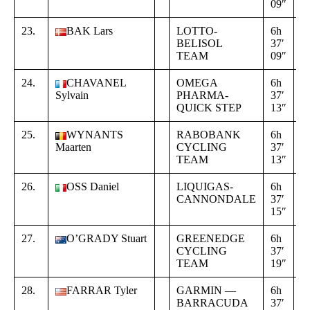
09″
2
23.
BAK Lars
LOTTO-
6h
+
BELISOL
37′
0
TEAM
09″
2
24.
CHAVANEL
OMEGA
6h
+
Sylvain
PHARMA-
37′
0
QUICK STEP
13″
3
25.
WYNANTS
RABOBANK
6h
+
Maarten
CYCLING
37′
0
TEAM
13″
3
26.
OSS Daniel
LIQUIGAS-
6h
+
CANNONDALE
37′
0
15″
3
27.
O’GRADY Stuart
GREENEDGE
6h
+
CYCLING
37′
0
TEAM
19″
3
28.
FARRAR Tyler
GARMIN —
6h
+
BARRACUDA
37′
0