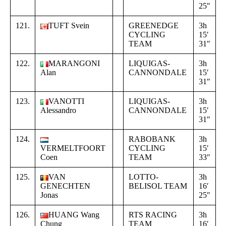
25″
4
121.
TUFT Svein
GREENEDGE
3h
+
CYCLING
15′
0
TEAM
31″
4
122.
MARANGONI
LIQUIGAS-
3h
+
Alan
CANNONDALE
15′
0
31″
4
123.
VANOTTI
LIQUIGAS-
3h
+
Alessandro
CANNONDALE
15′
0
31″
4
124.
RABOBANK
3h
+
VERMELTFOORT
CYCLING
15′
0
Coen
TEAM
33″
4
125.
VAN
LOTTO-
3h
+
GENECHTEN
BELISOL TEAM
16′
0
Jonas
25″
4
126.
HUANG Wang
RTS RACING
3h
+
Chung
TEAM
16′
0