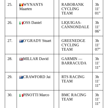
25.
WYNANTS
RABOBANK
3h
+
Maarten
CYCLING
11′
0
TEAM
01″
1
26.
OSS Daniel
LIQUIGAS-
3h
+
CANNONDALE
11′
0
06″
2
27.
O’GRADY Stuart
GREENEDGE
3h
+
CYCLING
11′
0
TEAM
07″
2
28.
MILLAR David
GARMIN —
3h
+
BARRACUDA
11′
0
11″
2
29.
CRAWFORD Jai
RTS RACING
3h
+
TEAM
11′
0
11″
2
30.
PINOTTI Marco
BMC RACING
3h
+
TEAM
11′
0
11″
2