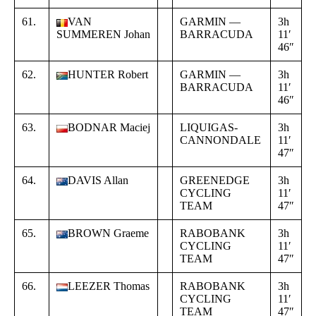
61.
VAN
GARMIN —
3h
+
SUMMEREN Johan
BARRACUDA
11′
0
46″
0
62.
HUNTER Robert
GARMIN —
3h
+
BARRACUDA
11′
0
46″
0
63.
BODNAR Maciej
LIQUIGAS-
3h
+
CANNONDALE
11′
0
47″
0
64.
DAVIS Allan
GREENEDGE
3h
+
CYCLING
11′
0
TEAM
47″
0
65.
BROWN Graeme
RABOBANK
3h
+
CYCLING
11′
0
TEAM
47″
0
66.
LEEZER Thomas
RABOBANK
3h
+
CYCLING
11′
0
TEAM
47″
0