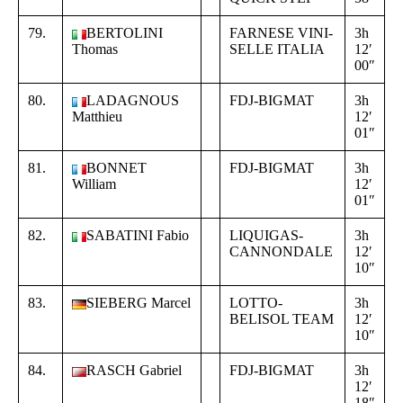
79.
BERTOLINI
FARNESE VINI-
3h
+
Thomas
SELLE ITALIA
12′
0
00″
1
80.
LADAGNOUS
FDJ-BIGMAT
3h
+
Matthieu
12′
0
01″
1
81.
BONNET
FDJ-BIGMAT
3h
+
William
12′
0
01″
1
82.
SABATINI Fabio
LIQUIGAS-
3h
+
CANNONDALE
12′
0
10″
2
83.
SIEBERG Marcel
LOTTO-
3h
+
BELISOL TEAM
12′
0
10″
2
84.
RASCH Gabriel
FDJ-BIGMAT
3h
+
12′
0
18″
3