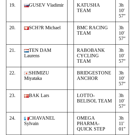
19.
GUSEV Vladimir
KATUSHA
3h
+
TEAM
10′
0
57″
1
20.
SCH?R Michael
BMC RACING
3h
+
TEAM
10′
0
57″
1
21.
TEN DAM
RABOBANK
3h
+
Laurens
CYCLING
10′
0
TEAM
57″
1
22.
SHIMIZU
BRIDGESTONE
3h
+
Miyataka
ANCHOR
10′
0
57″
1
23.
BAK Lars
LOTTO-
3h
+
BELISOL TEAM
10′
0
57″
1
24.
CHAVANEL
OMEGA
3h
+
Sylvain
PHARMA-
11′
0
QUICK STEP
01″
1