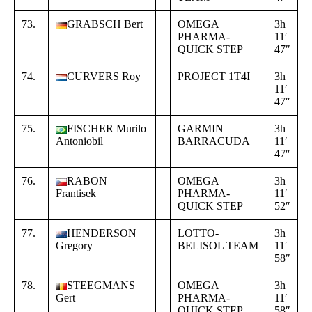
73.
GRABSCH Bert
OMEGA
3h
+
PHARMA-
11′
0
QUICK STEP
47″
0
74.
CURVERS Roy
PROJECT 1T4I
3h
+
11′
0
47″
0
75.
FISCHER Murilo
GARMIN —
3h
+
Antoniobil
BARRACUDA
11′
0
47″
0
76.
RABON
OMEGA
3h
+
Frantisek
PHARMA-
11′
0
QUICK STEP
52″
0
77.
HENDERSON
LOTTO-
3h
+
Gregory
BELISOL TEAM
11′
0
58″
1
78.
STEEGMANS
OMEGA
3h
+
Gert
PHARMA-
11′
0
QUICK STEP
58″
1