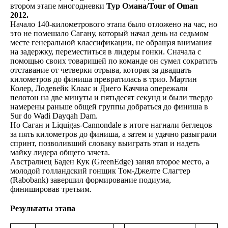
втором этапе многодневки
Тур Омана/Tour of Oman
2012.
Начало 140-километрового этапа было отложено на час, но
это не помешало Сагану, который начал день на седьмом
месте генеральной классификации, не обращая внимания
на задержку, переместиться в лидеры гонки. Сначала с
помощью своих товарищей по команде он сумел сократить
отставание от четверки отрыва, которая за двадцать
километров до финиша превратилась в трио. Мартин
Колер, Лодевейк Клаас и Диего Каччиа опережали
пелотон на две минуты и пятьдесят секунд и были твердо
намерены раньше общей группы добраться до финиша в
Sur do Wadi Dayqah Dam.
Но Саган и Liquigas-Cannondale в итоге нагнали беглецов
за пять километров до финиша, а затем и удачно разыграли
спринт, позволивший словаку выиграть этап и надеть
майку лидера общего зачета.
Австралиец Баден Кук (GreenEdge) занял второе место, а
молодой голландский гонщик Том-Джелте Слагтер
(Rabobank) завершил формирование подиума,
финишировав третьим.
Результаты этапа