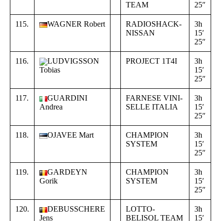
TEAM
25″
4
115.
WAGNER Robert
RADIOSHACK-
3h
+
NISSAN
15′
0
25″
4
116.
LUDVIGSSON
PROJECT 1T4I
3h
+
15′
0
Tobias
25″
4
117.
GUARDINI
FARNESE VINI-
3h
+
Andrea
SELLE ITALIA
15′
0
25″
4
118.
OJAVEE Mart
CHAMPION
3h
+
SYSTEM
15′
0
25″
4
119.
GARDEYN
CHAMPION
3h
+
Gorik
SYSTEM
15′
0
25″
4
120.
DEBUSSCHERE
LOTTO-
3h
+
Jens
BELISOL TEAM
15′
0