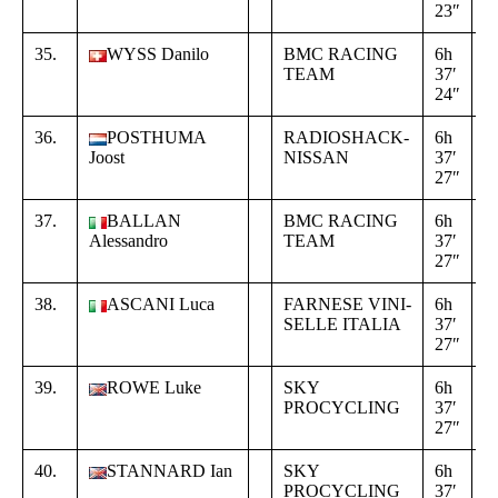
23″
4
35.
WYSS Danilo
BMC RACING
6h
+
TEAM
37′
0
24″
4
36.
POSTHUMA
RADIOSHACK-
6h
+
Joost
NISSAN
37′
0
27″
4
37.
BALLAN
BMC RACING
6h
+
Alessandro
TEAM
37′
0
27″
4
38.
ASCANI Luca
FARNESE VINI-
6h
+
SELLE ITALIA
37′
0
27″
4
39.
ROWE Luke
SKY
6h
+
PROCYCLING
37′
0
27″
4
40.
STANNARD Ian
SKY
6h
+
PROCYCLING
37′
0