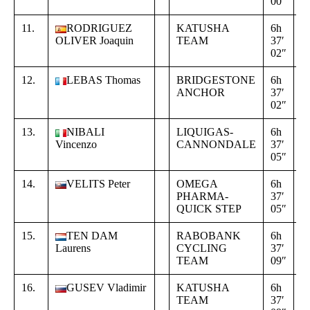
00″
1
11.
RODRIGUEZ
KATUSHA
6h
+
OLIVER Joaquin
TEAM
37′
0
02″
1
12.
LEBAS Thomas
BRIDGESTONE
6h
+
ANCHOR
37′
0
02″
1
13.
NIBALI
LIQUIGAS-
6h
+
Vincenzo
CANNONDALE
37′
0
05″
2
14.
VELITS Peter
OMEGA
6h
+
PHARMA-
37′
0
QUICK STEP
05″
2
15.
TEN DAM
RABOBANK
6h
+
Laurens
CYCLING
37′
0
TEAM
09″
2
16.
GUSEV Vladimir
KATUSHA
6h
+
TEAM
37′
0