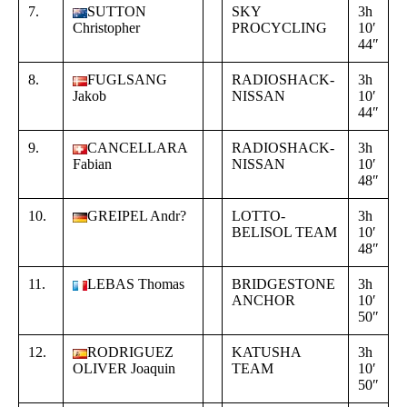
7.
SUTTON
SKY
3h
+
Christopher
PROCYCLING
10′
0
44″
0
8.
FUGLSANG
RADIOSHACK-
3h
+
Jakob
NISSAN
10′
0
44″
0
9.
CANCELLARA
RADIOSHACK-
3h
+
Fabian
NISSAN
10′
0
48″
0
10.
GREIPEL Andr?
LOTTO-
3h
+
BELISOL TEAM
10′
0
48″
0
11.
LEBAS Thomas
BRIDGESTONE
3h
+
ANCHOR
10′
0
50″
0
12.
RODRIGUEZ
KATUSHA
3h
+
OLIVER Joaquin
TEAM
10′
0
50″
0