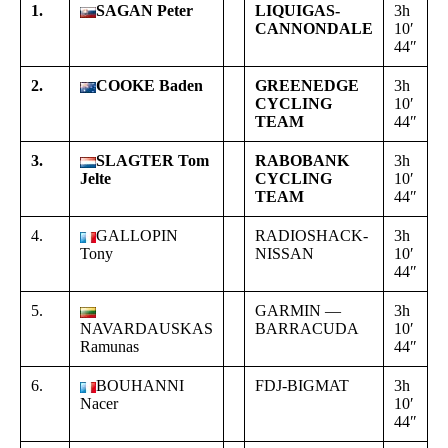
1.
SAGAN Peter
LIQUIGAS-
3h
CANNONDALE
10′
44″
2.
COOKE Baden
GREENEDGE
3h
+
CYCLING
10′
0
TEAM
44″
0
3.
SLAGTER Tom
RABOBANK
3h
+
Jelte
CYCLING
10′
0
TEAM
44″
0
4.
GALLOPIN
RADIOSHACK-
3h
+
Tony
NISSAN
10′
0
44″
0
5.
GARMIN —
3h
+
NAVARDAUSKAS
BARRACUDA
10′
0
Ramunas
44″
0
6.
BOUHANNI
FDJ-BIGMAT
3h
+
Nacer
10′
0
44″
0