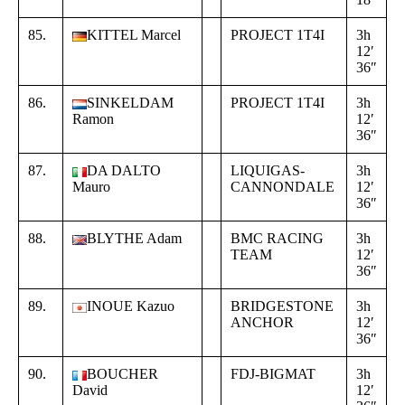
85.
KITTEL Marcel
PROJECT 1T4I
3h
+
12′
0
36″
5
86.
SINKELDAM
PROJECT 1T4I
3h
+
Ramon
12′
0
36″
5
87.
DA DALTO
LIQUIGAS-
3h
+
Mauro
CANNONDALE
12′
0
36″
5
88.
BLYTHE Adam
BMC RACING
3h
+
TEAM
12′
0
36″
5
89.
INOUE Kazuo
BRIDGESTONE
3h
+
ANCHOR
12′
0
36″
5
90.
BOUCHER
FDJ-BIGMAT
3h
+
David
12′
0