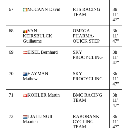
67.
MCCANN David
RTS RACING
3h
+
TEAM
11′
0
47″
0
68.
VAN
OMEGA
3h
+
KEIRSBULCK
PHARMA-
11′
0
Guillaume
QUICK STEP
47″
0
69.
EISEL Bernhard
SKY
3h
+
PROCYCLING
11′
0
47″
0
70.
HAYMAN
SKY
3h
+
Mathew
PROCYCLING
11′
0
47″
0
71.
KOHLER Martin
BMC RACING
3h
+
TEAM
11′
0
47″
0
72.
TJALLINGII
RABOBANK
3h
+
Maarten
CYCLING
11′
0
TEAM
47″
0