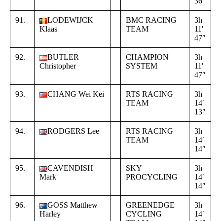
36″
5
91.
LODEWIJCK
BMC RACING
3h
+
Klaas
TEAM
11′
0
47″
0
92.
BUTLER
CHAMPION
3h
+
Christopher
SYSTEM
11′
0
47″
0
93.
CHANG Wei Kei
RTS RACING
3h
+
TEAM
14′
0
13″
2
94.
RODGERS Lee
RTS RACING
3h
+
TEAM
14′
0
14″
3
95.
CAVENDISH
SKY
3h
+
Mark
PROCYCLING
14′
0
14″
3
96.
GOSS Matthew
GREENEDGE
3h
+
Harley
CYCLING
14′
0