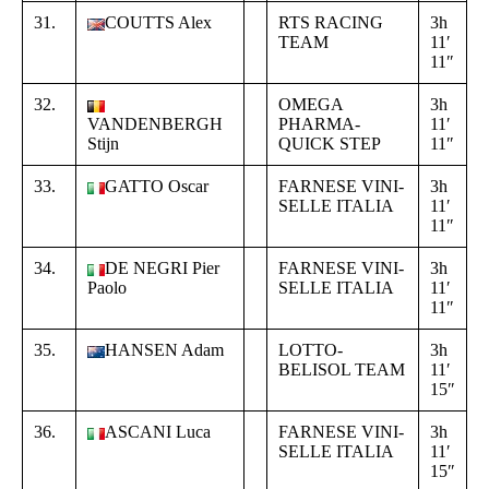
31.
COUTTS Alex
RTS RACING
3h
+
TEAM
11′
0
11″
2
32.
OMEGA
3h
+
VANDENBERGH
PHARMA-
11′
0
Stijn
QUICK STEP
11″
2
33.
GATTO Oscar
FARNESE VINI-
3h
+
SELLE ITALIA
11′
0
11″
2
34.
DE NEGRI Pier
FARNESE VINI-
3h
+
Paolo
SELLE ITALIA
11′
0
11″
2
35.
HANSEN Adam
LOTTO-
3h
+
BELISOL TEAM
11′
0
15″
3
36.
ASCANI Luca
FARNESE VINI-
3h
+
SELLE ITALIA
11′
0
15″
3