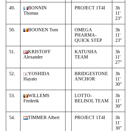
49.
BONNIN
PROJECT 1T4I
3h
+
Thomas
11′
0
23″
3
50.
BOONEN Tom
OMEGA
3h
+
PHARMA-
11′
0
QUICK STEP
23″
3
51.
KRISTOFF
KATUSHA
3h
+
Alexander
TEAM
11′
0
27″
4
52.
YOSHIDA
BRIDGESTONE
3h
+
Hayato
ANCHOR
11′
0
30″
4
53.
WILLEMS
LOTTO-
3h
+
Frederik
BELISOL TEAM
11′
0
30″
4
54.
TIMMER Albert
PROJECT 1T4I
3h
+
11′
0
30″
4