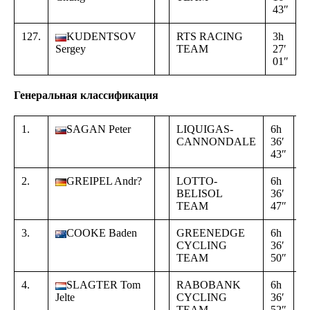
43″
5
127.
KUDENTSOV
RTS RACING
3h
+
Sergey
TEAM
27′
1
01″
1
Генеральная классификация
1.
SAGAN Peter
LIQUIGAS-
6h
CANNONDALE
36′
43″
2.
GREIPEL Andr?
LOTTO-
6h
+
BELISOL
36′
0
TEAM
47″
0
3.
COOKE Baden
GREENEDGE
6h
+
CYCLING
36′
0
TEAM
50″
0
4.
SLAGTER Tom
RABOBANK
6h
+
Jelte
CYCLING
36′
0
TEAM
52″
0