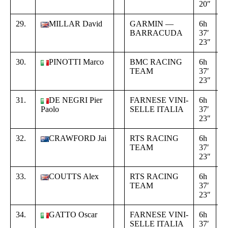
20″
3
29.
MILLAR David
GARMIN —
6h
+
BARRACUDA
37′
0
23″
4
30.
PINOTTI Marco
BMC RACING
6h
+
TEAM
37′
0
23″
4
31.
DE NEGRI Pier
FARNESE VINI-
6h
+
Paolo
SELLE ITALIA
37′
0
23″
4
32.
CRAWFORD Jai
RTS RACING
6h
+
TEAM
37′
0
23″
4
33.
COUTTS Alex
RTS RACING
6h
+
TEAM
37′
0
23″
4
34.
GATTO Oscar
FARNESE VINI-
6h
+
SELLE ITALIA
37′
0