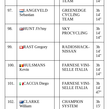
TEAM
14″
3
97.
LANGEVELD
GREENEDGE
3h
+
Sebastian
CYCLING
14′
0
TEAM
14″
3
98.
HUNT J?r?my
SKY
3h
+
PROCYCLING
14′
0
14″
3
99.
RAST Gregory
RADIOSHACK-
3h
+
NISSAN
14′
0
14″
3
100.
HULSMANS
FARNESE VINI-
3h
+
Kevin
SELLE ITALIA
14′
0
14″
3
101.
CACCIA Diego
FARNESE VINI-
3h
+
SELLE ITALIA
14′
0
47″
0
102.
CLARKE
CHAMPION
3h
+
William
SYSTEM
15′
0