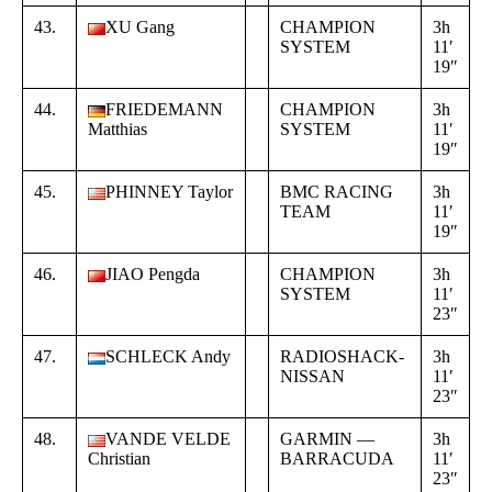
43.
XU Gang
CHAMPION
3h
+
SYSTEM
11′
0
19″
3
44.
FRIEDEMANN
CHAMPION
3h
+
Matthias
SYSTEM
11′
0
19″
3
45.
PHINNEY Taylor
BMC RACING
3h
+
TEAM
11′
0
19″
3
46.
JIAO Pengda
CHAMPION
3h
+
SYSTEM
11′
0
23″
3
47.
SCHLECK Andy
RADIOSHACK-
3h
+
NISSAN
11′
0
23″
3
48.
VANDE VELDE
GARMIN —
3h
+
Christian
BARRACUDA
11′
0
23″
3