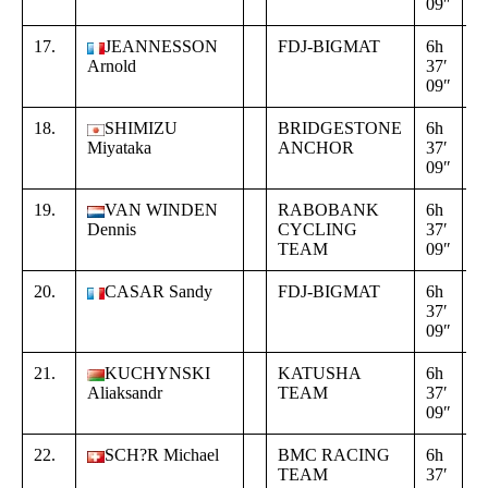
09″
2
17.
JEANNESSON
FDJ-BIGMAT
6h
+
Arnold
37′
0
09″
2
18.
SHIMIZU
BRIDGESTONE
6h
+
Miyataka
ANCHOR
37′
0
09″
2
19.
VAN WINDEN
RABOBANK
6h
+
Dennis
CYCLING
37′
0
TEAM
09″
2
20.
CASAR Sandy
FDJ-BIGMAT
6h
+
37′
0
09″
2
21.
KUCHYNSKI
KATUSHA
6h
+
Aliaksandr
TEAM
37′
0
09″
2
22.
SCH?R Michael
BMC RACING
6h
+
TEAM
37′
0