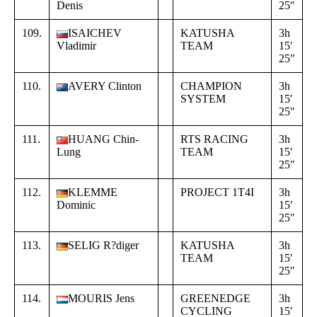
Denis
25″
4
109.
ISAICHEV
KATUSHA
3h
+
Vladimir
TEAM
15′
0
25″
4
110.
AVERY Clinton
CHAMPION
3h
+
SYSTEM
15′
0
25″
4
111.
HUANG Chin-
RTS RACING
3h
+
Lung
TEAM
15′
0
25″
4
112.
KLEMME
PROJECT 1T4I
3h
+
Dominic
15′
0
25″
4
113.
SELIG R?diger
KATUSHA
3h
+
TEAM
15′
0
25″
4
114.
MOURIS Jens
GREENEDGE
3h
+
CYCLING
15′
0