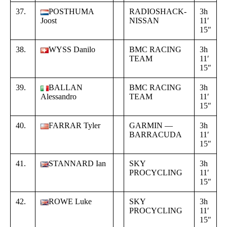
37.
POSTHUMA
RADIOSHACK-
3h
+
Joost
NISSAN
11′
0
15″
3
38.
WYSS Danilo
BMC RACING
3h
+
TEAM
11′
0
15″
3
39.
BALLAN
BMC RACING
3h
+
Alessandro
TEAM
11′
0
15″
3
40.
FARRAR Tyler
GARMIN —
3h
+
BARRACUDA
11′
0
15″
3
41.
STANNARD Ian
SKY
3h
+
PROCYCLING
11′
0
15″
3
42.
ROWE Luke
SKY
3h
+
PROCYCLING
11′
0
15″
3