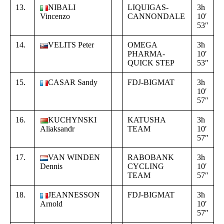
13.
NIBALI
LIQUIGAS-
3h
+
Vincenzo
CANNONDALE
10′
0
53″
0
14.
VELITS Peter
OMEGA
3h
+
PHARMA-
10′
0
QUICK STEP
53″
0
15.
CASAR Sandy
FDJ-BIGMAT
3h
+
10′
0
57″
1
16.
KUCHYNSKI
KATUSHA
3h
+
Aliaksandr
TEAM
10′
0
57″
1
17.
VAN WINDEN
RABOBANK
3h
+
Dennis
CYCLING
10′
0
TEAM
57″
1
18.
JEANNESSON
FDJ-BIGMAT
3h
+
Arnold
10′
0
57″
1