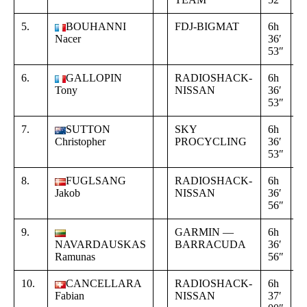
5.
BOUHANNI
FDJ-BIGMAT
6h
+
Nacer
36′
0
53″
1
6.
GALLOPIN
RADIOSHACK-
6h
+
Tony
NISSAN
36′
0
53″
1
7.
SUTTON
SKY
6h
+
Christopher
PROCYCLING
36′
0
53″
1
8.
FUGLSANG
RADIOSHACK-
6h
+
Jakob
NISSAN
36′
0
56″
1
9.
GARMIN —
6h
+
NAVARDAUSKAS
BARRACUDA
36′
0
Ramunas
56″
1
10.
CANCELLARA
RADIOSHACK-
6h
+
Fabian
NISSAN
37′
0