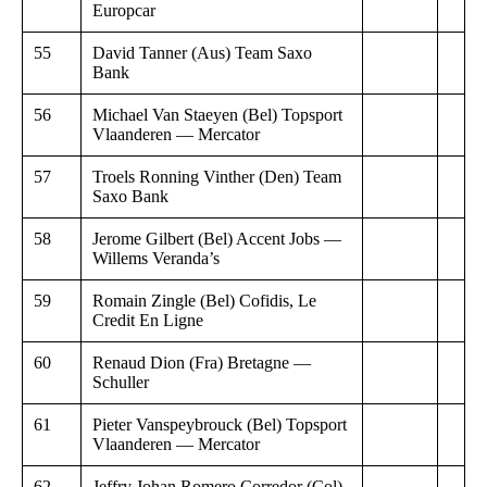
Europcar
55
David Tanner (Aus) Team Saxo
Bank
56
Michael Van Staeyen (Bel) Topsport
Vlaanderen — Mercator
57
Troels Ronning Vinther (Den) Team
Saxo Bank
58
Jerome Gilbert (Bel) Accent Jobs —
Willems Veranda’s
59
Romain Zingle (Bel) Cofidis, Le
Credit En Ligne
60
Renaud Dion (Fra) Bretagne —
Schuller
61
Pieter Vanspeybrouck (Bel) Topsport
Vlaanderen — Mercator
62
Jeffry Johan Romero Corredor (Col)