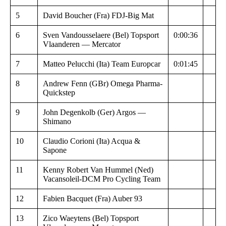
5
David Boucher (Fra) FDJ-Big Mat
6
Sven Vandousselaere (Bel) Topsport
0:00:36
Vlaanderen — Mercator
7
Matteo Pelucchi (Ita) Team Europcar
0:01:45
8
Andrew Fenn (GBr) Omega Pharma-
Quickstep
9
John Degenkolb (Ger) Argos —
Shimano
10
Claudio Corioni (Ita) Acqua &
Sapone
11
Kenny Robert Van Hummel (Ned)
Vacansoleil-DCM Pro Cycling Team
12
Fabien Bacquet (Fra) Auber 93
13
Zico Waeytens (Bel) Topsport