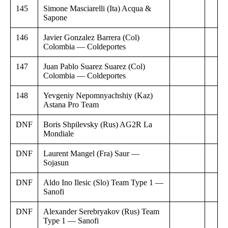
145
Simone Masciarelli (Ita) Acqua &
Sapone
146
Javier Gonzalez Barrera (Col)
Colombia — Coldeportes
147
Juan Pablo Suarez Suarez (Col)
Colombia — Coldeportes
148
Yevgeniy Nepomnyachshiy (Kaz)
Astana Pro Team
DNF
Boris Shpilevsky (Rus) AG2R La
Mondiale
DNF
Laurent Mangel (Fra) Saur —
Sojasun
DNF
Aldo Ino Ilesic (Slo) Team Type 1 —
Sanofi
DNF
Alexander Serebryakov (Rus) Team
Type 1 — Sanofi