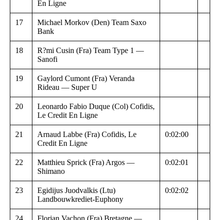
En Ligne
17
Michael Morkov (Den) Team Saxo
Bank
18
R?mi Cusin (Fra) Team Type 1 —
Sanofi
19
Gaylord Cumont (Fra) Veranda
Rideau — Super U
20
Leonardo Fabio Duque (Col) Cofidis,
Le Credit En Ligne
21
Arnaud Labbe (Fra) Cofidis, Le
0:02:00
Credit En Ligne
22
Matthieu Sprick (Fra) Argos —
0:02:01
Shimano
23
Egidijus Juodvalkis (Ltu)
0:02:02
Landbouwkrediet-Euphony
24
Florian Vachon (Fra) Bretagne —