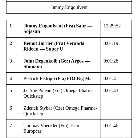
Jimmy Engoulvent
1
Jimmy Engoulvent (Fra) Saur —
12:29:52
Sojasun
2
Benoit Jarrier (Fra) Veranda
0:01:19
Rideau — Super U
3
John Degenkolb (Ger) Argos —
0:01:26
Shimano
4
Pierrick Fedrigo (Fra) FDJ-Big Mat
0:01:41
5
J?r?me Pineau (Fra) Omega Pharma-
0:01:43
Quickstep
6
Zdenek Stybar (Cze) Omega Pharma-
Quickstep
7
Thomas Voeckler (Fra) Team
0:01:46
Europcar