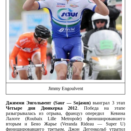
Jimmy Engoulvent
Джимми Энгольвент (Saur — Sojasun)
выиграл 3 этап
Четыре дня Дюнкерка 2012
. Победа на этапе
разыгрывалась из отрыва, француз опередил Кевина
Лалоте (Roubaix Lille Metropole) финишировавшего
вторым и Бено Жарье (Veranda Rideau — Super U)
финишировавшего третьим. Джон Дегенкольб утратил