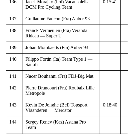
136
Jacek Morajko (Pol) Vacansoleil-
0:15:41
DCM Pro Cycling Team
137
Guillaume Faucon (Fra) Auber 93
138
Franck Vermeulen (Fra) Veranda
Rideau — Super U
139
Johan Mombaerts (Fra) Auber 93
140
Filippo Fortin (Ita) Team Type 1 —
Sanofi
141
Nacer Bouhanni (Fra) FDJ-Big Mat
142
Pierre Drancourt (Fra) Roubaix Lille
Metropole
143
Kevin De Jonghe (Bel) Topsport
0:18:40
Vlaanderen — Mercator
144
Sergey Renev (Kaz) Astana Pro
Team