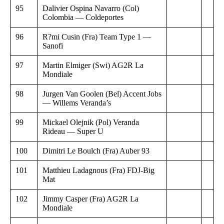
95
Dalivier Ospina Navarro (Col)
Colombia — Coldeportes
96
R?mi Cusin (Fra) Team Type 1 —
Sanofi
97
Martin Elmiger (Swi) AG2R La
Mondiale
98
Jurgen Van Goolen (Bel) Accent Jobs
— Willems Veranda’s
99
Mickael Olejnik (Pol) Veranda
Rideau — Super U
100
Dimitri Le Boulch (Fra) Auber 93
101
Matthieu Ladagnous (Fra) FDJ-Big
Mat
102
Jimmy Casper (Fra) AG2R La
Mondiale