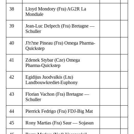
38
Lloyd Mondory (Fra) AG2R La
Mondiale
39
Jean-Luc Delpech (Fra) Bretagne —
Schuller
40
J?r?me Pineau (Fra) Omega Pharma-
Quickstep
41
Zdenek Stybar (Cze) Omega
Pharma-Quickstep
42
Egidijus Juodvalkis (Ltu)
Landbouwkrediet-Euphony
43
Florian Vachon (Fra) Bretagne —
Schuller
44
Pierrick Fedrigo (Fra) FDJ-Big Mat
45
Rony Martias (Fra) Saur — Sojasun