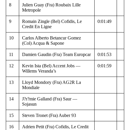
8
Julien Guay (Fra) Roubaix Lille
Metropole
9
Romain Zingle (Bel) Cofidis, Le
0:01:49
Credit En Ligne
10
Carlos Alberto Betancur Gomez
(Col) Acqua & Sapone
11
Damien Gaudin (Fra) Team Europcar
0:01:53
12
Kevin Ista (Bel) Accent Jobs —
0:01:59
Willems Veranda’s
13
Lloyd Mondory (Fra) AG2R La
Mondiale
14
J?r?mie Galland (Fra) Saur —
Sojasun
15
Steven Tronet (Fra) Auber 93
16
Adrien Petit (Fra) Cofidis, Le Credit