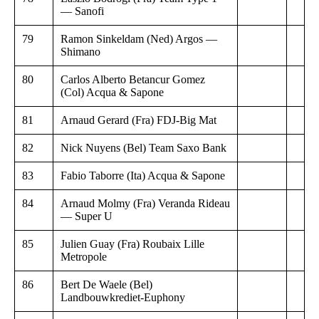
— Sanofi
79
Ramon Sinkeldam (Ned) Argos —
Shimano
80
Carlos Alberto Betancur Gomez
(Col) Acqua & Sapone
81
Arnaud Gerard (Fra) FDJ-Big Mat
82
Nick Nuyens (Bel) Team Saxo Bank
83
Fabio Taborre (Ita) Acqua & Sapone
84
Arnaud Molmy (Fra) Veranda Rideau
— Super U
85
Julien Guay (Fra) Roubaix Lille
Metropole
86
Bert De Waele (Bel)
Landbouwkrediet-Euphony