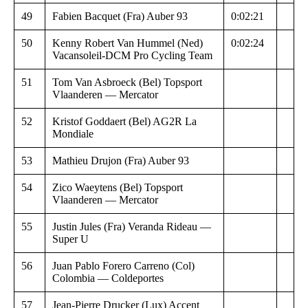
49
Fabien Bacquet (Fra) Auber 93
0:02:21
50
Kenny Robert Van Hummel (Ned)
0:02:24
Vacansoleil-DCM Pro Cycling Team
51
Tom Van Asbroeck (Bel) Topsport
Vlaanderen — Mercator
52
Kristof Goddaert (Bel) AG2R La
Mondiale
53
Mathieu Drujon (Fra) Auber 93
54
Zico Waeytens (Bel) Topsport
Vlaanderen — Mercator
55
Justin Jules (Fra) Veranda Rideau —
Super U
56
Juan Pablo Forero Carreno (Col)
Colombia — Coldeportes
57
Jean-Pierre Drucker (Lux) Accent