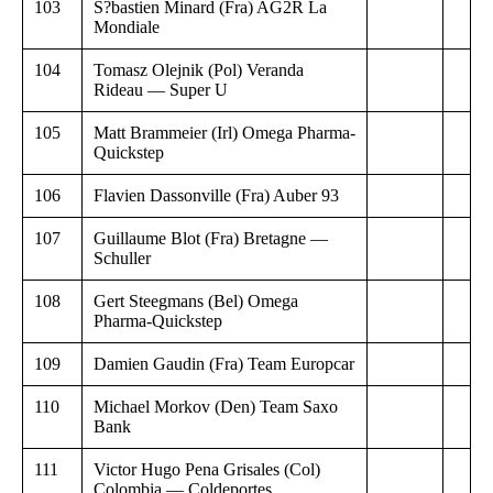
103
S?bastien Minard (Fra) AG2R La
Mondiale
104
Tomasz Olejnik (Pol) Veranda
Rideau — Super U
105
Matt Brammeier (Irl) Omega Pharma-
Quickstep
106
Flavien Dassonville (Fra) Auber 93
107
Guillaume Blot (Fra) Bretagne —
Schuller
108
Gert Steegmans (Bel) Omega
Pharma-Quickstep
109
Damien Gaudin (Fra) Team Europcar
110
Michael Morkov (Den) Team Saxo
Bank
111
Victor Hugo Pena Grisales (Col)
Colombia — Coldeportes