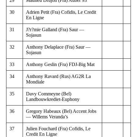
29
Mathieu Drujon (Fra) Auber 93
30
Adrien Petit (Fra) Cofidis, Le Credit
En Ligne
31
J?r?mie Galland (Fra) Saur —
Sojasun
32
Anthony Delaplace (Fra) Saur —
Sojasun
33
Anthony Geslin (Fra) FDJ-Big Mat
34
Anthony Ravard (Rus) AG2R La
Mondiale
35
Davy Commeyne (Bel)
Landbouwkrediet-Euphony
36
Gregory Habeaux (Bel) Accent Jobs
— Willems Veranda’s
37
Julien Fouchard (Fra) Cofidis, Le
Credit En Ligne