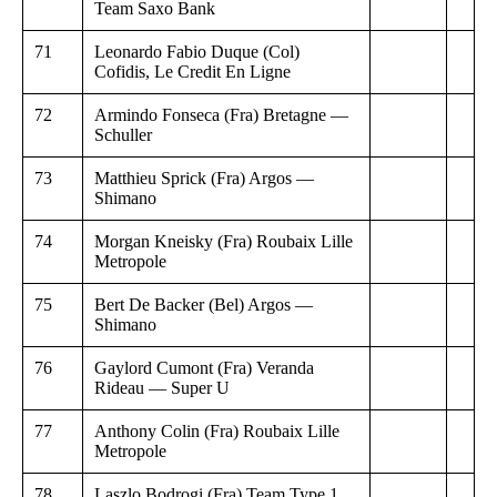
Team Saxo Bank
71
Leonardo Fabio Duque (Col)
Cofidis, Le Credit En Ligne
72
Armindo Fonseca (Fra) Bretagne —
Schuller
73
Matthieu Sprick (Fra) Argos —
Shimano
74
Morgan Kneisky (Fra) Roubaix Lille
Metropole
75
Bert De Backer (Bel) Argos —
Shimano
76
Gaylord Cumont (Fra) Veranda
Rideau — Super U
77
Anthony Colin (Fra) Roubaix Lille
Metropole
78
Laszlo Bodrogi (Fra) Team Type 1