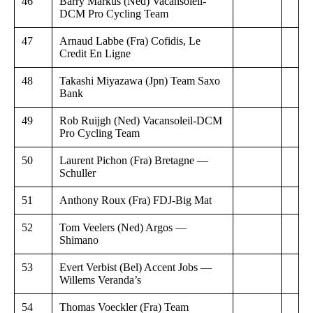
46
Barry Markus (Ned) Vacansoleil-
DCM Pro Cycling Team
47
Arnaud Labbe (Fra) Cofidis, Le
Credit En Ligne
48
Takashi Miyazawa (Jpn) Team Saxo
Bank
49
Rob Ruijgh (Ned) Vacansoleil-DCM
Pro Cycling Team
50
Laurent Pichon (Fra) Bretagne —
Schuller
51
Anthony Roux (Fra) FDJ-Big Mat
52
Tom Veelers (Ned) Argos —
Shimano
53
Evert Verbist (Bel) Accent Jobs —
Willems Veranda’s
54
Thomas Voeckler (Fra) Team