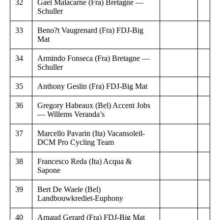
32
Gael Malacarne (Fra) Bretagne —
Schuller
33
Beno?t Vaugrenard (Fra) FDJ-Big
Mat
34
Armindo Fonseca (Fra) Bretagne —
Schuller
35
Anthony Geslin (Fra) FDJ-Big Mat
36
Gregory Habeaux (Bel) Accent Jobs
— Willems Veranda’s
37
Marcello Pavarin (Ita) Vacansoleil-
DCM Pro Cycling Team
38
Francesco Reda (Ita) Acqua &
Sapone
39
Bert De Waele (Bel)
Landbouwkrediet-Euphony
40
Arnaud Gerard (Fra) FDJ-Big Mat