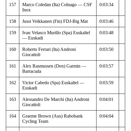
157
Marco Coledan (Ita) Colnago — CSF
0:03:34
Inox
158
Jussi Veikkanen (Fin) FDJ-Big Mat
0:03:46
159
Ivan Velasco Murillo (Spa) Euskaltel
0:03:48
— Euskadi
160
Roberto Ferrari (Ita) Androni
0:03:50
Giocattoli
161
Alex Rasmussen (Den) Garmin —
0:03:57
Barracuda
162
Victor Cabedo (Spa) Euskaltel —
0:03:59
Euskadi
163
Alessandro De Marchi (Ita) Androni
0:04:01
Giocattoli
164
Graeme Brown (Aus) Rabobank
0:04:04
Cycling Team