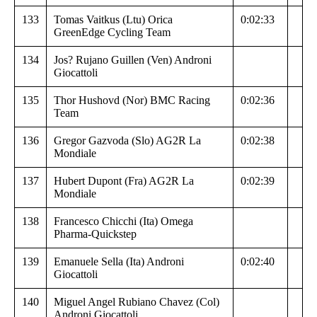
133
Tomas Vaitkus (Ltu) Orica
0:02:33
GreenEdge Cycling Team
134
Jos? Rujano Guillen (Ven) Androni
Giocattoli
135
Thor Hushovd (Nor) BMC Racing
0:02:36
Team
136
Gregor Gazvoda (Slo) AG2R La
0:02:38
Mondiale
137
Hubert Dupont (Fra) AG2R La
0:02:39
Mondiale
138
Francesco Chicchi (Ita) Omega
Pharma-Quickstep
139
Emanuele Sella (Ita) Androni
0:02:40
Giocattoli
140
Miguel Angel Rubiano Chavez (Col)
Androni Giocattoli