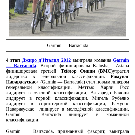
Garmin — Barracuda
4 этап
Джиро д’Италия 2012
выиграла команда
Garmin
— Barracuda
. Второй финишировала Katusha, Astana
финишировала третьей.
Тейлор Финни (BMC)
утратил
лидерство в генеральной классификации.
Рамунас
Навардаускас
> (Garmin — Barracuda) стал новым лидером
генеральной классификации. Меттью Харли Госс
лидирует в очковой классификации, Альфредо Балони
лидирует в горной классификации, Мигель Рубьяно
лидирует в спринтерской классификации, Рамунас
Навардаускас лидирует в молодёжной классификации,
Garmin — Barracuda лидирует в командной
классификации.
Garmin — Barracuda, признанный фаворит, выиграла