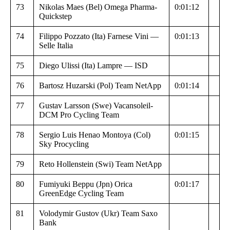
73
Nikolas Maes (Bel) Omega Pharma-
0:01:12
Quickstep
74
Filippo Pozzato (Ita) Farnese Vini —
0:01:13
Selle Italia
75
Diego Ulissi (Ita) Lampre — ISD
76
Bartosz Huzarski (Pol) Team NetApp
0:01:14
77
Gustav Larsson (Swe) Vacansoleil-
DCM Pro Cycling Team
78
Sergio Luis Henao Montoya (Col)
0:01:15
Sky Procycling
79
Reto Hollenstein (Swi) Team NetApp
80
Fumiyuki Beppu (Jpn) Orica
0:01:17
GreenEdge Cycling Team
81
Volodymir Gustov (Ukr) Team Saxo
Bank