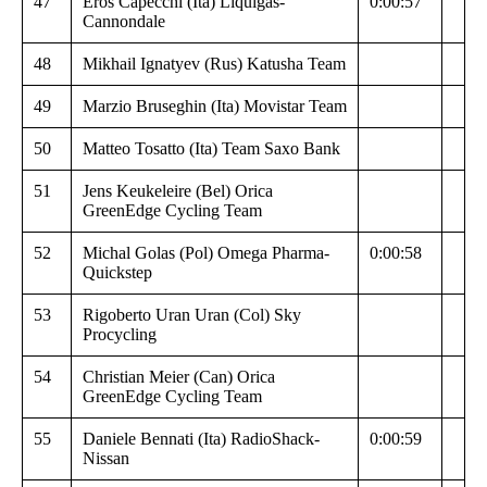
47
Eros Capecchi (Ita) Liquigas-
0:00:57
Cannondale
48
Mikhail Ignatyev (Rus) Katusha Team
49
Marzio Bruseghin (Ita) Movistar Team
50
Matteo Tosatto (Ita) Team Saxo Bank
51
Jens Keukeleire (Bel) Orica
GreenEdge Cycling Team
52
Michal Golas (Pol) Omega Pharma-
0:00:58
Quickstep
53
Rigoberto Uran Uran (Col) Sky
Procycling
54
Christian Meier (Can) Orica
GreenEdge Cycling Team
55
Daniele Bennati (Ita) RadioShack-
0:00:59
Nissan