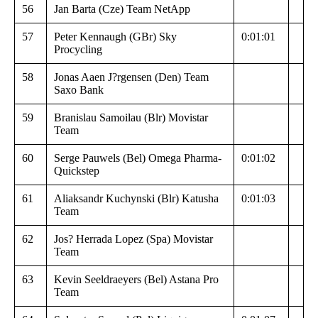
56
Jan Barta (Cze) Team NetApp
57
Peter Kennaugh (GBr) Sky
0:01:01
Procycling
58
Jonas Aaen J?rgensen (Den) Team
Saxo Bank
59
Branislau Samoilau (Blr) Movistar
Team
60
Serge Pauwels (Bel) Omega Pharma-
0:01:02
Quickstep
61
Aliaksandr Kuchynski (Blr) Katusha
0:01:03
Team
62
Jos? Herrada Lopez (Spa) Movistar
Team
63
Kevin Seeldraeyers (Bel) Astana Pro
Team