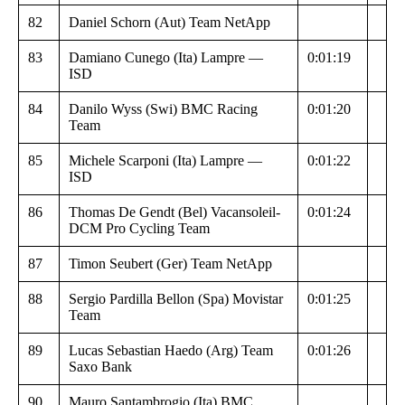
82
Daniel Schorn (Aut) Team NetApp
83
Damiano Cunego (Ita) Lampre —
0:01:19
ISD
84
Danilo Wyss (Swi) BMC Racing
0:01:20
Team
85
Michele Scarponi (Ita) Lampre —
0:01:22
ISD
86
Thomas De Gendt (Bel) Vacansoleil-
0:01:24
DCM Pro Cycling Team
87
Timon Seubert (Ger) Team NetApp
88
Sergio Pardilla Bellon (Spa) Movistar
0:01:25
Team
89
Lucas Sebastian Haedo (Arg) Team
0:01:26
Saxo Bank
90
Mauro Santambrogio (Ita) BMC