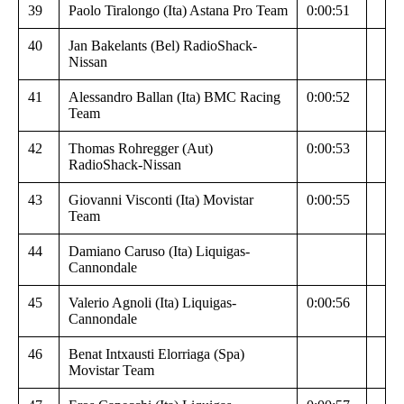
39
Paolo Tiralongo (Ita) Astana Pro Team
0:00:51
40
Jan Bakelants (Bel) RadioShack-
Nissan
41
Alessandro Ballan (Ita) BMC Racing
0:00:52
Team
42
Thomas Rohregger (Aut)
0:00:53
RadioShack-Nissan
43
Giovanni Visconti (Ita) Movistar
0:00:55
Team
44
Damiano Caruso (Ita) Liquigas-
Cannondale
45
Valerio Agnoli (Ita) Liquigas-
0:00:56
Cannondale
46
Benat Intxausti Elorriaga (Spa)
Movistar Team