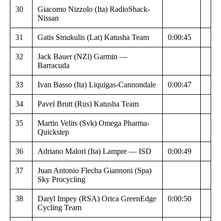
30
Giacomo Nizzolo (Ita) RadioShack-
Nissan
31
Gatis Smukulis (Lat) Katusha Team
0:00:45
32
Jack Bauer (NZl) Garmin —
Barracuda
33
Ivan Basso (Ita) Liquigas-Cannondale
0:00:47
34
Pavel Brutt (Rus) Katusha Team
35
Martin Velits (Svk) Omega Pharma-
Quickstep
36
Adriano Malori (Ita) Lampre — ISD
0:00:49
37
Juan Antonio Flecha Giannoni (Spa)
Sky Procycling
38
Daryl Impey (RSA) Orica GreenEdge
0:00:50
Cycling Team