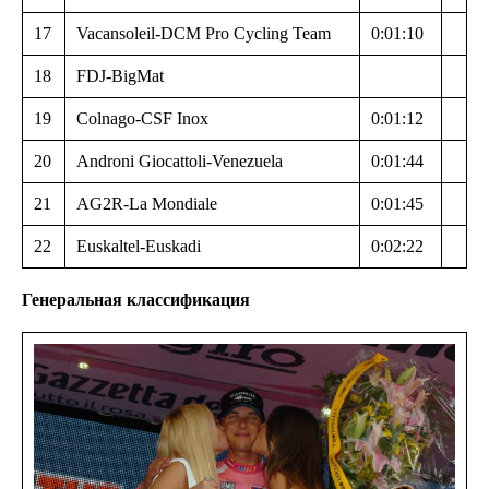
17
Vacansoleil-DCM Pro Cycling Team
0:01:10
18
FDJ-BigMat
19
Colnago-CSF Inox
0:01:12
20
Androni Giocattoli-Venezuela
0:01:44
21
AG2R-La Mondiale
0:01:45
22
Euskaltel-Euskadi
0:02:22
Генеральная классификация