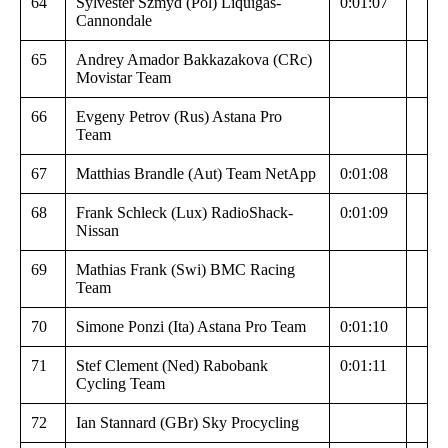
64
Sylvester Szmyd (Pol) Liquigas-
0:01:07
Cannondale
65
Andrey Amador Bakkazakova (CRc)
Movistar Team
66
Evgeny Petrov (Rus) Astana Pro
Team
67
Matthias Brandle (Aut) Team NetApp
0:01:08
68
Frank Schleck (Lux) RadioShack-
0:01:09
Nissan
69
Mathias Frank (Swi) BMC Racing
Team
70
Simone Ponzi (Ita) Astana Pro Team
0:01:10
71
Stef Clement (Ned) Rabobank
0:01:11
Cycling Team
72
Ian Stannard (GBr) Sky Procycling