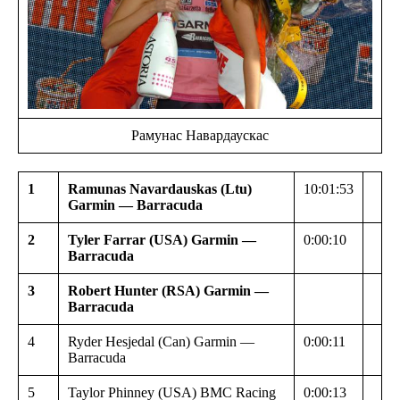
Рамунас Навардаускас
1
Ramunas Navardauskas (Ltu)
10:01:53
Garmin — Barracuda
2
Tyler Farrar (USA) Garmin —
0:00:10
Barracuda
3
Robert Hunter (RSA) Garmin —
Barracuda
4
Ryder Hesjedal (Can) Garmin —
0:00:11
Barracuda
5
Taylor Phinney (USA) BMC Racing
0:00:13