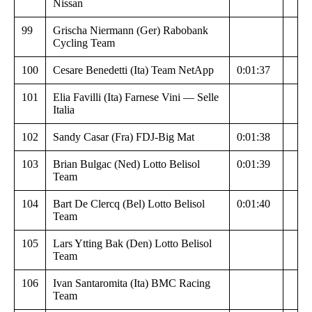
Nissan
99
Grischa Niermann (Ger) Rabobank
Cycling Team
100
Cesare Benedetti (Ita) Team NetApp
0:01:37
101
Elia Favilli (Ita) Farnese Vini — Selle
Italia
102
Sandy Casar (Fra) FDJ-Big Mat
0:01:38
103
Brian Bulgac (Ned) Lotto Belisol
0:01:39
Team
104
Bart De Clercq (Bel) Lotto Belisol
0:01:40
Team
105
Lars Ytting Bak (Den) Lotto Belisol
Team
106
Ivan Santaromita (Ita) BMC Racing
Team