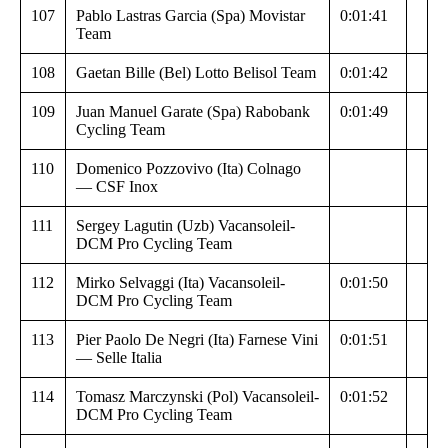
107
Pablo Lastras Garcia (Spa) Movistar
0:01:41
Team
108
Gaetan Bille (Bel) Lotto Belisol Team
0:01:42
109
Juan Manuel Garate (Spa) Rabobank
0:01:49
Cycling Team
110
Domenico Pozzovivo (Ita) Colnago
— CSF Inox
111
Sergey Lagutin (Uzb) Vacansoleil-
DCM Pro Cycling Team
112
Mirko Selvaggi (Ita) Vacansoleil-
0:01:50
DCM Pro Cycling Team
113
Pier Paolo De Negri (Ita) Farnese Vini
0:01:51
— Selle Italia
114
Tomasz Marczynski (Pol) Vacansoleil-
0:01:52
DCM Pro Cycling Team