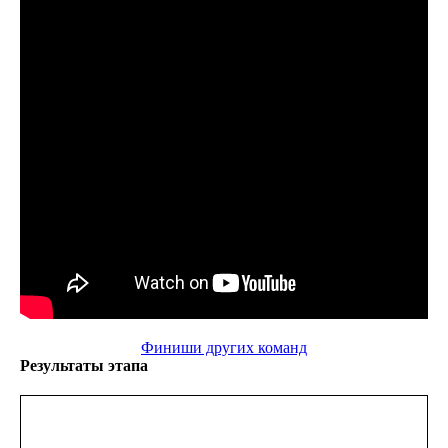
Финиши других команд
Результаты этапа