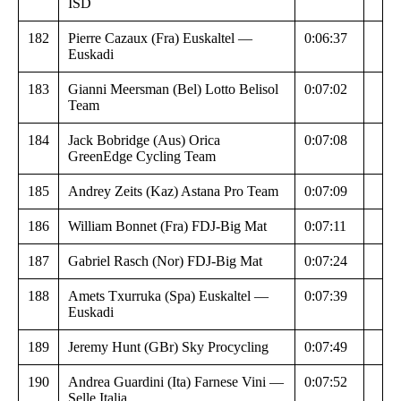
ISD
182
Pierre Cazaux (Fra) Euskaltel —
0:06:37
Euskadi
183
Gianni Meersman (Bel) Lotto Belisol
0:07:02
Team
184
Jack Bobridge (Aus) Orica
0:07:08
GreenEdge Cycling Team
185
Andrey Zeits (Kaz) Astana Pro Team
0:07:09
186
William Bonnet (Fra) FDJ-Big Mat
0:07:11
187
Gabriel Rasch (Nor) FDJ-Big Mat
0:07:24
188
Amets Txurruka (Spa) Euskaltel —
0:07:39
Euskadi
189
Jeremy Hunt (GBr) Sky Procycling
0:07:49
190
Andrea Guardini (Ita) Farnese Vini —
0:07:52
Selle Italia