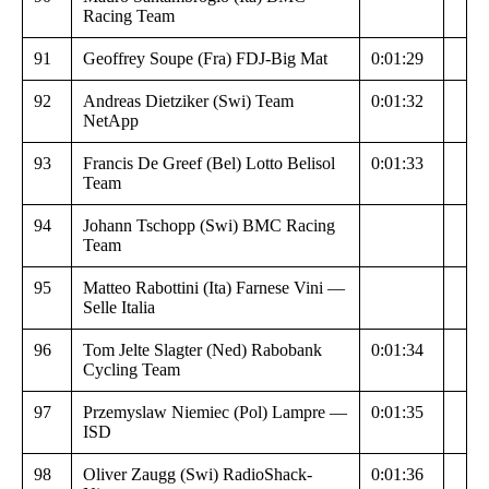
Racing Team
91
Geoffrey Soupe (Fra) FDJ-Big Mat
0:01:29
92
Andreas Dietziker (Swi) Team
0:01:32
NetApp
93
Francis De Greef (Bel) Lotto Belisol
0:01:33
Team
94
Johann Tschopp (Swi) BMC Racing
Team
95
Matteo Rabottini (Ita) Farnese Vini —
Selle Italia
96
Tom Jelte Slagter (Ned) Rabobank
0:01:34
Cycling Team
97
Przemyslaw Niemiec (Pol) Lampre —
0:01:35
ISD
98
Oliver Zaugg (Swi) RadioShack-
0:01:36