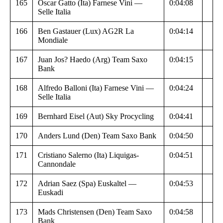
165
Oscar Gatto (Ita) Farnese Vini —
0:04:08
Selle Italia
166
Ben Gastauer (Lux) AG2R La
0:04:14
Mondiale
167
Juan Jos? Haedo (Arg) Team Saxo
0:04:15
Bank
168
Alfredo Balloni (Ita) Farnese Vini —
0:04:24
Selle Italia
169
Bernhard Eisel (Aut) Sky Procycling
0:04:41
170
Anders Lund (Den) Team Saxo Bank
0:04:50
171
Cristiano Salerno (Ita) Liquigas-
0:04:51
Cannondale
172
Adrian Saez (Spa) Euskaltel —
0:04:53
Euskadi
173
Mads Christensen (Den) Team Saxo
0:04:58
Bank