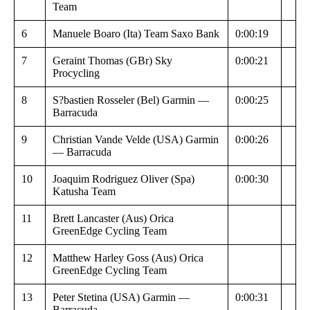
Team
6
Manuele Boaro (Ita) Team Saxo Bank
0:00:19
7
Geraint Thomas (GBr) Sky
0:00:21
Procycling
8
S?bastien Rosseler (Bel) Garmin —
0:00:25
Barracuda
9
Christian Vande Velde (USA) Garmin
0:00:26
— Barracuda
10
Joaquim Rodriguez Oliver (Spa)
0:00:30
Katusha Team
11
Brett Lancaster (Aus) Orica
GreenEdge Cycling Team
12
Matthew Harley Goss (Aus) Orica
GreenEdge Cycling Team
13
Peter Stetina (USA) Garmin —
0:00:31
Barracuda