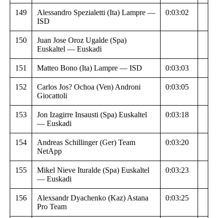
149
Alessandro Spezialetti (Ita) Lampre —
0:03:02
ISD
150
Juan Jose Oroz Ugalde (Spa)
Euskaltel — Euskadi
151
Matteo Bono (Ita) Lampre — ISD
0:03:03
152
Carlos Jos? Ochoa (Ven) Androni
0:03:05
Giocattoli
153
Jon Izagirre Insausti (Spa) Euskaltel
0:03:18
— Euskadi
154
Andreas Schillinger (Ger) Team
0:03:20
NetApp
155
Mikel Nieve Ituralde (Spa) Euskaltel
0:03:23
— Euskadi
156
Alexsandr Dyachenko (Kaz) Astana
0:03:25
Pro Team