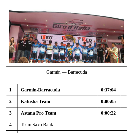
Garmin — Barracuda
1
Garmin-Barracuda
0:37:04
2
Katusha Team
0:00:05
3
Astana Pro Team
0:00:22
4
Team Saxo Bank