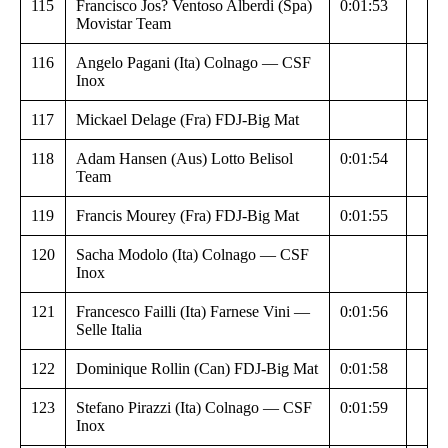
115
Francisco Jos? Ventoso Alberdi (Spa)
0:01:53
Movistar Team
116
Angelo Pagani (Ita) Colnago — CSF
Inox
117
Mickael Delage (Fra) FDJ-Big Mat
118
Adam Hansen (Aus) Lotto Belisol
0:01:54
Team
119
Francis Mourey (Fra) FDJ-Big Mat
0:01:55
120
Sacha Modolo (Ita) Colnago — CSF
Inox
121
Francesco Failli (Ita) Farnese Vini —
0:01:56
Selle Italia
122
Dominique Rollin (Can) FDJ-Big Mat
0:01:58
123
Stefano Pirazzi (Ita) Colnago — CSF
0:01:59
Inox