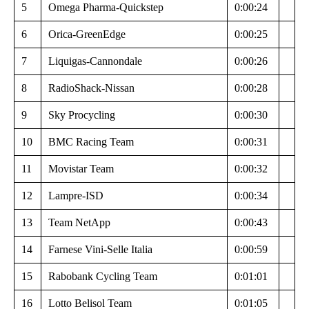
5
Omega Pharma-Quickstep
0:00:24
6
Orica-GreenEdge
0:00:25
7
Liquigas-Cannondale
0:00:26
8
RadioShack-Nissan
0:00:28
9
Sky Procycling
0:00:30
10
BMC Racing Team
0:00:31
11
Movistar Team
0:00:32
12
Lampre-ISD
0:00:34
13
Team NetApp
0:00:43
14
Farnese Vini-Selle Italia
0:00:59
15
Rabobank Cycling Team
0:01:01
16
Lotto Belisol Team
0:01:05