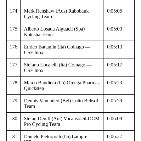
174
Mark Renshaw (Aus) Rabobank
0:05:05
Cycling Team
175
Alberto Losada Alguacil (Spa)
0:05:09
Katusha Team
176
Enrico Battaglin (Ita) Colnago —
0:05:13
CSF Inox
177
Stefano Locatelli (Ita) Colnago —
0:05:17
CSF Inox
178
Marco Bandiera (Ita) Omega Pharma-
0:05:23
Quickstep
179
Dennis Vanendert (Bel) Lotto Belisol
0:05:59
Team
180
Stefan Denifl (Aut) Vacansoleil-DCM
0:06:09
Pro Cycling Team
181
Daniele Pietropolli (Ita) Lampre —
0:06:27