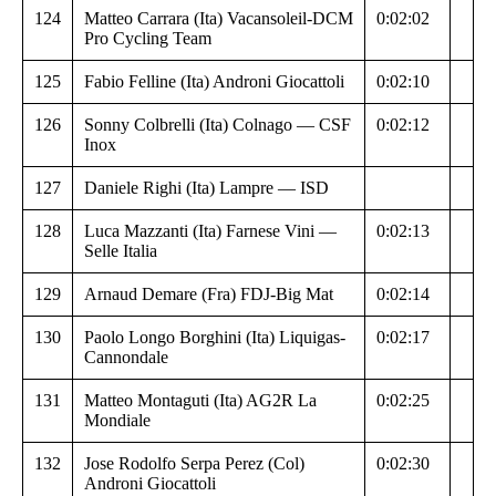
124
Matteo Carrara (Ita) Vacansoleil-DCM
0:02:02
Pro Cycling Team
125
Fabio Felline (Ita) Androni Giocattoli
0:02:10
126
Sonny Colbrelli (Ita) Colnago — CSF
0:02:12
Inox
127
Daniele Righi (Ita) Lampre — ISD
128
Luca Mazzanti (Ita) Farnese Vini —
0:02:13
Selle Italia
129
Arnaud Demare (Fra) FDJ-Big Mat
0:02:14
130
Paolo Longo Borghini (Ita) Liquigas-
0:02:17
Cannondale
131
Matteo Montaguti (Ita) AG2R La
0:02:25
Mondiale
132
Jose Rodolfo Serpa Perez (Col)
0:02:30
Androni Giocattoli