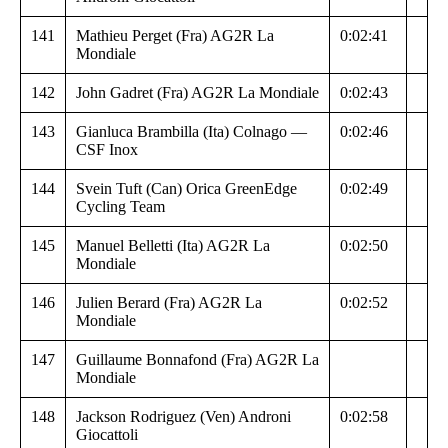
141
Mathieu Perget (Fra) AG2R La
0:02:41
Mondiale
142
John Gadret (Fra) AG2R La Mondiale
0:02:43
143
Gianluca Brambilla (Ita) Colnago —
0:02:46
CSF Inox
144
Svein Tuft (Can) Orica GreenEdge
0:02:49
Cycling Team
145
Manuel Belletti (Ita) AG2R La
0:02:50
Mondiale
146
Julien Berard (Fra) AG2R La
0:02:52
Mondiale
147
Guillaume Bonnafond (Fra) AG2R La
Mondiale
148
Jackson Rodriguez (Ven) Androni
0:02:58
Giocattoli