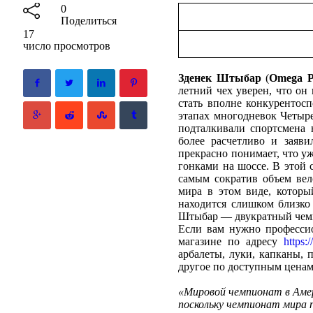
0
Поделиться
17
число просмотров
Зденек Штыбар
(
Omega P
летний чех уверен, что он
стать вполне конкурентос
этапах многодневок Четыр
подталкивали спортсмена 
более расчетливо и заяви
прекрасно понимает, что у
гонками на шоссе. В этой 
самым сократив объем вел
мира в этом виде, которы
находится слишком близко 
Штыбар — двукратный чемпи
Если вам нужно профессио
магазине по адресу
https:/
арбалеты, луки, капканы, 
другое по доступным ценам
«Мировой чемпионат в Амер
поскольку чемпионат мира п