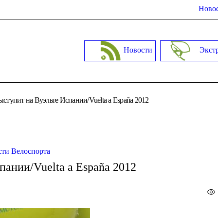
Новос
Новости
Экст
ступит на Вуэльте Испании/Vuelta a España 2012
сти Велоспорта
пании/Vuelta a España 2012