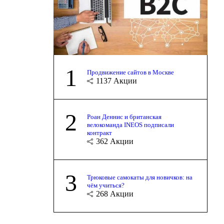
1
Продвижение сайтов в Москве
1137
Акции
2
Роан Деннис и британская
велокоманда INEOS подписали
контракт
362
Акции
3
Трюковые самокаты для новичков: на
чём учиться?
268
Акции