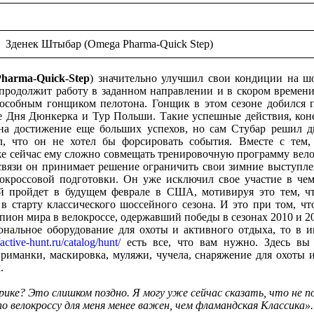
Зденек Штыбар (Omega Pharma-Quick Step)
harma-Quick-Step
) значительно улучшил свои кондиции на шо
 продолжит работу в заданном направлении и в скором времен
пособным гонщиком пелотона. Гонщик в этом сезоне добился 
е Дня Дюнкерка и Тур Польши. Такие успешные действия, кон
на достижение еще больших успехов, но сам Стубар решил д
л, что он не хотел бы форсировать события. Вместе с тем
же сейчас ему сложно совмещать тренировочную программу вело
связи он принимает решение ограничить свои зимние выступле
окроссовой подготовки. Он уже исключил свое участие в че
й пройдет в будущем феврале в США, мотивируя это тем, ч
в старту классического шоссейного сезона. И это при том, чт
он мира в велокроссе, одержавший победы в сезонах 2010 и 20
нальное оборудование для охоты и активного отдыха, то в и
/active-hunt.ru/catalog/hunt/
есть все, что вам нужно. Здесь вы
приманки, маскировка, муляжи, чучела, снаряжение для охоты 
.
ике? Это слишком поздно. Я могу уже сейчас сказать, что не по
о велокроссу для меня менее важен, чем фламандская Классика».