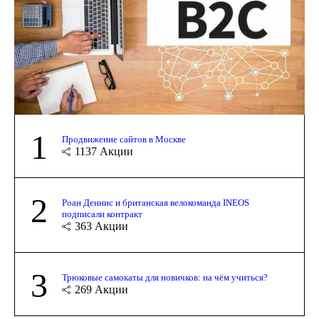
1
Продвижение сайтов в Москве
1137
Акции
2
Роан Деннис и британская велокоманда INEOS
подписали контракт
363
Акции
3
Трюковые самокаты для новичков: на чём учиться?
269
Акции