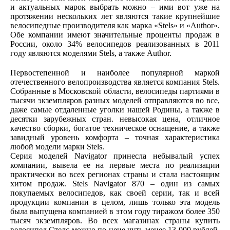
и актуальных марок выбрать можно – ими вот уже на
протяжении нескольких лет являются такие крупнейшие
велосипедные производителя как марка «Stels» и «Author».
Обе компании имеют значительные проценты продаж в
России, около 34% велосипедов реализованных в 2011
году являются моделями Stels, а также Author.
Первостепенной и наиболее популярной маркой
отечественного велопроизводства является компания Stels.
Собранные в Московской области, велосипеды партиями в
тысячи экземпляров разных моделей отправляются во все,
даже самые отдаленные уголки нашей Родины, а также в
десятки зарубежных стран. невысокая цена, отличное
качество сборки, богатое техническое оснащение, а также
завидный уровень комфорта – точная характеристика
любой модели марки Stels.
Серия моделей Navigator принесла небывалый успех
компании, вывела ее на первые места по реализации
практически во всех регионах страны и стала настоящим
хитом продаж. Stels Navigator 870 – один из самых
покупаемых велосипедов, как своей серии, так и всей
продукции компании в целом, лишь только эта модель
была выпущена компанией в этом году тиражом более 350
тысяч экземпляров. Во всех магазинах страны купить
велосипед Стелс можно по цене чуть менее 13 000 рублей,