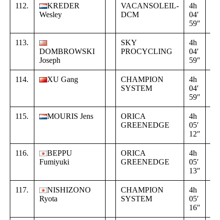
112.
KREDER
VACANSOLEIL-
4h
+
Wesley
DCM
04′
00
59″
00
113.
SKY
4h
+
DOMBROWSKI
PROCYCLING
04′
00
Joseph
59″
00
114.
XU Gang
CHAMPION
4h
+
SYSTEM
04′
00
59″
00
115.
MOURIS Jens
ORICA
4h
+
GREENEDGE
05′
00
12″
13
116.
BEPPU
ORICA
4h
+
Fumiyuki
GREENEDGE
05′
00
13″
14
117.
NISHIZONO
CHAMPION
4h
+
Ryota
SYSTEM
05′
00
16″
17