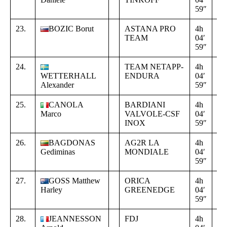
59″
00
23.
BOZIC Borut
ASTANA PRO
4h
+
TEAM
04′
00
59″
00
24.
TEAM NETAPP-
4h
+
WETTERHALL
ENDURA
04′
00
Alexander
59″
00
25.
CANOLA
BARDIANI
4h
+
Marco
VALVOLE-CSF
04′
00
INOX
59″
00
26.
BAGDONAS
AG2R LA
4h
+
Gediminas
MONDIALE
04′
00
59″
00
27.
GOSS Matthew
ORICA
4h
+
Harley
GREENEDGE
04′
00
59″
00
28.
JEANNESSON
FDJ
4h
+