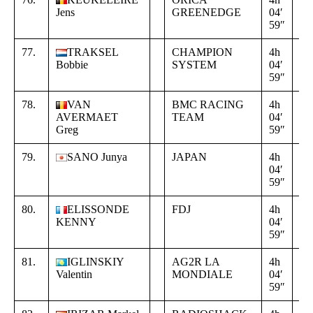
Jens
GREENEDGE
04′
00
59″
00
77.
TRAKSEL
CHAMPION
4h
+
Bobbie
SYSTEM
04′
00
59″
00
78.
VAN
BMC RACING
4h
+
AVERMAET
TEAM
04′
00
Greg
59″
00
79.
SANO Junya
JAPAN
4h
+
04′
00
59″
00
80.
ELISSONDE
FDJ
4h
+
KENNY
04′
00
59″
00
81.
IGLINSKIY
AG2R LA
4h
+
Valentin
MONDIALE
04′
00
59″
00