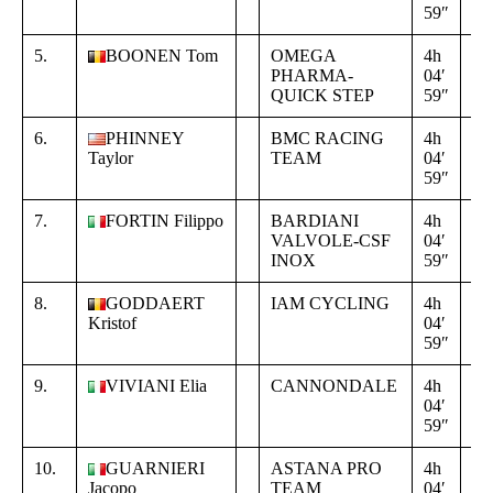
59″
00
5.
BOONEN Tom
OMEGA
4h
+
PHARMA-
04′
00
QUICK STEP
59″
00
6.
PHINNEY
BMC RACING
4h
+
Taylor
TEAM
04′
00
59″
00
7.
FORTIN Filippo
BARDIANI
4h
+
VALVOLE-CSF
04′
00
INOX
59″
00
8.
GODDAERT
IAM CYCLING
4h
+
Kristof
04′
00
59″
00
9.
VIVIANI Elia
CANNONDALE
4h
+
04′
00
59″
00
10.
GUARNIERI
ASTANA PRO
4h
+
Jacopo
TEAM
04′
00