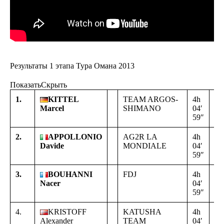
Результаты 1 этапа Тура Омана 2013
Показать
Скрыть
1.
KITTEL
TEAM ARGOS-
4h
Marcel
SHIMANO
04′
59″
2.
APPOLLONIO
AG2R LA
4h
+
Davide
MONDIALE
04′
00
59″
00
3.
BOUHANNI
FDJ
4h
+
Nacer
04′
00
59″
00
4.
KRISTOFF
KATUSHA
4h
+
Alexander
TEAM
04′
00