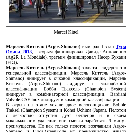
Marcel Kittel
Марсель Киттель
(
Argos-Shimano
) выиграл 1 этап
Тура
Омана 2013
, вторым финишировал Давиде Апполонио
(Ag2R La Mondiale), третьим финишировал Насер Бухани
(FDJ).
Марсель Киттель
(
Argos-Shimano
) захватил лидерство в
генеральной классификации, Марсель Киттель (Argos-
Shimano) лидирует в очковой классификации, Марсель
Киттель (Argos-Shimano) лидирует в молодёжной
классификации, Бобби Траксель (Champion System)
лидирует в комбинаторной классификации, Bardiani
Valvole-CSF Inox лидирует в командной классификации.
В отрыв на этапе уехало двое велогонщиков: Bobbie
Traksel (Champion System) и Kohei Uchima (Japan). Пелотон
с лёгкостью отпустил дуэт беглецов и в своём
максимальном удалении они смогли заработать 9 минут
преимущества. Но как только пелотон возглавили Argos-
Shimano и Orica-GreenEdge их преимущество начало