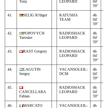
Tony
LEOPARD
04′
00
59″
00
41.
SELIG R?diger
KATUSHA
4h
+
TEAM
04′
00
59″
00
42.
POPOVYCH
RADIOSHACK
4h
+
Yaroslav
LEOPARD
04′
00
59″
00
43.
RAST Gregory
RADIOSHACK
4h
+
LEOPARD
04′
00
59″
00
44.
LAGUTIN
VACANSOLEIL-
4h
+
Sergey
DCM
04′
00
59″
00
45.
RADIOSHACK
4h
+
CANCELLARA
LEOPARD
04′
00
Fabian
59″
00
46.
MARCATO
VACANSOLEIL-
4h
+