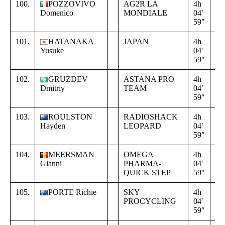
100.
POZZOVIVO
AG2R LA
4h
+
Domenico
MONDIALE
04′
00
59″
00
101.
HATANAKA
JAPAN
4h
+
Yusuke
04′
00
59″
00
102.
GRUZDEV
ASTANA PRO
4h
+
Dmitriy
TEAM
04′
00
59″
00
103.
ROULSTON
RADIOSHACK
4h
+
Hayden
LEOPARD
04′
00
59″
00
104.
MEERSMAN
OMEGA
4h
+
Gianni
PHARMA-
04′
00
QUICK STEP
59″
00
105.
PORTE Richie
SKY
4h
+
PROCYCLING
04′
00
59″
00