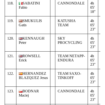
118.
SABATINI
CANNONDALE
4h
+
Fabio
05′
00
18″
19
119.
SMUKULIS
KATUSHA
4h
+
Gatis
TEAM
05′
00
23″
24
120.
KENNAUGH
SKY
4h
+
Peter
PROCYCLING
05′
00
23″
24
121.
ROWSELL
TEAM NETAPP-
4h
+
Erick
ENDURA
05′
00
23″
24
122.
HERNANDEZ
TEAM SAXO-
4h
+
BLAZQUEZ Jesus
TINKOFF
05′
00
23″
24
123.
BODNAR
CANNONDALE
4h
+
Maciej
05′
00
23″
24