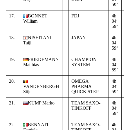
59″
00
17.
BONNET
FDJ
4h
+
William
04′
00
59″
00
18.
NISHITANI
JAPAN
4h
+
Taiji
04′
00
59″
00
19.
FRIEDEMANN
CHAMPION
4h
+
Matthias
SYSTEM
04′
00
59″
00
20.
OMEGA
4h
+
VANDENBERGH
PHARMA-
04′
00
Stijn
QUICK STEP
59″
00
21.
KUMP Marko
TEAM SAXO-
4h
+
TINKOFF
04′
00
59″
00
22.
BENNATI
TEAM SAXO-
4h
+
Daniele
TINKOFF
04′
00