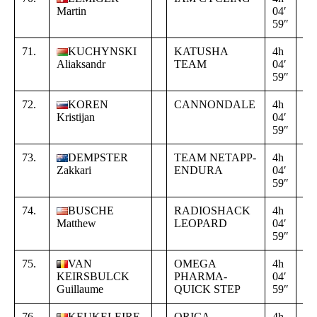
Martin
04′
00
59″
00
71.
KUCHYNSKI
KATUSHA
4h
+
Aliaksandr
TEAM
04′
00
59″
00
72.
KOREN
CANNONDALE
4h
+
Kristijan
04′
00
59″
00
73.
DEMPSTER
TEAM NETAPP-
4h
+
Zakkari
ENDURA
04′
00
59″
00
74.
BUSCHE
RADIOSHACK
4h
+
Matthew
LEOPARD
04′
00
59″
00
75.
VAN
OMEGA
4h
+
KEIRSBULCK
PHARMA-
04′
00
Guillaume
QUICK STEP
59″
00
76.
KEUKELEIRE
ORICA
4h
+