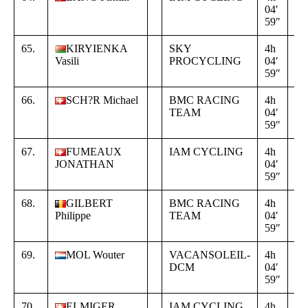
04′
00
59″
00
65.
KIRYIENKA
SKY
4h
+
Vasili
PROCYCLING
04′
00
59″
00
66.
SCH?R Michael
BMC RACING
4h
+
TEAM
04′
00
59″
00
67.
FUMEAUX
IAM CYCLING
4h
+
JONATHAN
04′
00
59″
00
68.
GILBERT
BMC RACING
4h
+
Philippe
TEAM
04′
00
59″
00
69.
MOL Wouter
VACANSOLEIL-
4h
+
DCM
04′
00
59″
00
70.
ELMIGER
IAM CYCLING
4h
+