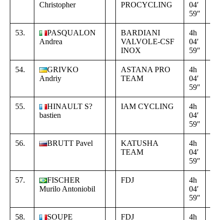
Christopher
PROCYCLING
04′
00
59″
00
53.
PASQUALON
BARDIANI
4h
+
Andrea
VALVOLE-CSF
04′
00
INOX
59″
00
54.
GRIVKO
ASTANA PRO
4h
+
Andriy
TEAM
04′
00
59″
00
55.
HINAULT S?
IAM CYCLING
4h
+
bastien
04′
00
59″
00
56.
BRUTT Pavel
KATUSHA
4h
+
TEAM
04′
00
59″
00
57.
FISCHER
FDJ
4h
+
Murilo Antoniobil
04′
00
59″
00
58.
SOUPE
FDJ
4h
+