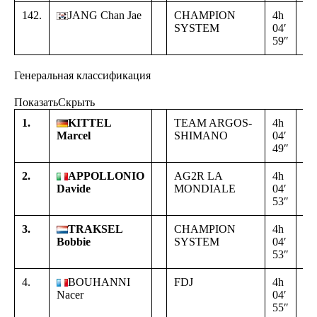
142.
JANG Chan Jae
CHAMPION
4h
+
SYSTEM
04′
00
59″
00
Генеральная классификация
Показать
Скрыть
1.
KITTEL
TEAM ARGOS-
4h
Marcel
SHIMANO
04′
49″
2.
APPOLLONIO
AG2R LA
4h
+
Davide
MONDIALE
04′
00
53″
04
3.
TRAKSEL
CHAMPION
4h
+
Bobbie
SYSTEM
04′
00
53″
04
4.
BOUHANNI
FDJ
4h
+
Nacer
04′
00
55″
06