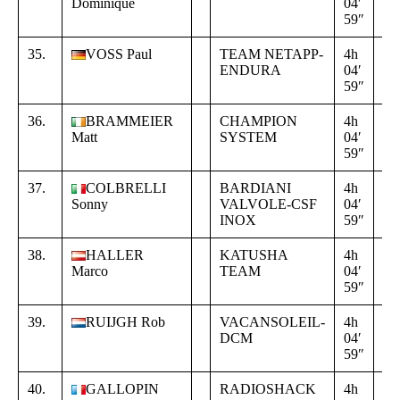
Dominique
04′
00
59″
00
35.
VOSS Paul
TEAM NETAPP-
4h
+
ENDURA
04′
00
59″
00
36.
BRAMMEIER
CHAMPION
4h
+
Matt
SYSTEM
04′
00
59″
00
37.
COLBRELLI
BARDIANI
4h
+
Sonny
VALVOLE-CSF
04′
00
INOX
59″
00
38.
HALLER
KATUSHA
4h
+
Marco
TEAM
04′
00
59″
00
39.
RUIJGH Rob
VACANSOLEIL-
4h
+
DCM
04′
00
59″
00
40.
GALLOPIN
RADIOSHACK
4h
+