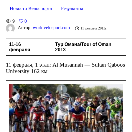
Новости Велоспорта
Результаты
9
0
Автор:
worldvelosport.com
11 февраля 2013г.
11-16
Тур Омана/Tour of Oman
февраля
2013
11 февраля, 1 этап: Al Musannah — Sultan Qaboos
University 162 км