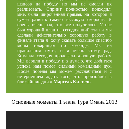
шансов на победу, но мы не смогли их
реализовать. Спринт полностью подходил
мне, была широченная прямая, на которой я
сумел развить самую высокую скорость. Я
очень, очень рад, что все получилось. У нас
был хороший план на сегодняшний этап и мы
сделали действительно хорошую работу в
финале этапа я хочу сказать большое спасибо
моим товарищам по команде. Мы на
правильном пути, и я очень этому рад.
Команда сегодня проделала хорошую работу.
Мы верили в победу и я думаю, что добиться
успеха нам помог сильный командный дух.
После победы мы можем расслабиться и с
нетерпением ждать того, что произойдёт в
ближайшие дни.»
Марсель Киттель
.
Основные моменты 1 этапа Тура Омана 2013