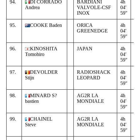
94.
DI CORRADO
BARDIANI
4h
+
Andrea
VALVOLE-CSF
04′
00
INOX
59″
00
95.
COOKE Baden
ORICA
4h
+
GREENEDGE
04′
00
59″
00
96.
KINOSHITA
JAPAN
4h
+
Tomohiro
04′
00
59″
00
97.
DEVOLDER
RADIOSHACK
4h
+
Stijn
LEOPARD
04′
00
59″
00
98.
MINARD S?
AG2R LA
4h
+
bastien
MONDIALE
04′
00
59″
00
99.
CHAINEL
AG2R LA
4h
+
Steve
MONDIALE
04′
00
59″
00