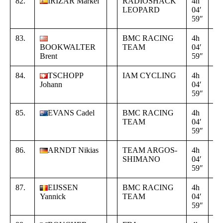
82.
IRIZAR Markel
RADIOSHACK
4h
+
LEOPARD
04′
00
59″
00
83.
BMC RACING
4h
+
BOOKWALTER
TEAM
04′
00
Brent
59″
00
84.
TSCHOPP
IAM CYCLING
4h
+
Johann
04′
00
59″
00
85.
EVANS Cadel
BMC RACING
4h
+
TEAM
04′
00
59″
00
86.
ARNDT Nikias
TEAM ARGOS-
4h
+
SHIMANO
04′
00
59″
00
87.
EIJSSEN
BMC RACING
4h
+
Yannick
TEAM
04′
00
59″
00