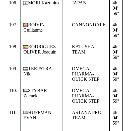
106.
MORI Kazuhiro
JAPAN
4h
+
04′
00
59″
00
107.
BOIVIN
CANNONDALE
4h
+
Guillaume
04′
00
59″
00
108.
RODRIGUEZ
KATUSHA
4h
+
OLIVER Joaquin
TEAM
04′
00
59″
00
109.
TERPSTRA
OMEGA
4h
+
Niki
PHARMA-
04′
00
QUICK STEP
59″
00
110.
STYBAR
OMEGA
4h
+
Zdenek
PHARMA-
04′
00
QUICK STEP
59″
00
111.
HUFFMAN
ASTANA PRO
4h
+
EVAN
TEAM
04′
00
59″
00