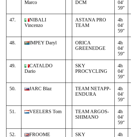
Marco
DCM
04′
00
59″
00
47.
NIBALI
ASTANA PRO
4h
+
Vincenzo
TEAM
04′
00
59″
00
48.
IMPEY Daryl
ORICA
4h
+
GREENEDGE
04′
00
59″
00
49.
CATALDO
SKY
4h
+
Dario
PROCYCLING
04′
00
59″
00
50.
JARC Blaz
TEAM NETAPP-
4h
+
ENDURA
04′
00
59″
00
51.
VEELERS Tom
TEAM ARGOS-
4h
+
SHIMANO
04′
00
59″
00
52.
FROOME
SKY
4h
+