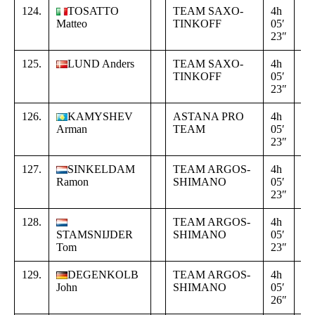
124.
TOSATTO
TEAM SAXO-
4h
+
Matteo
TINKOFF
05′
00
23″
24
125.
LUND Anders
TEAM SAXO-
4h
+
TINKOFF
05′
00
23″
24
126.
KAMYSHEV
ASTANA PRO
4h
+
Arman
TEAM
05′
00
23″
24
127.
SINKELDAM
TEAM ARGOS-
4h
+
Ramon
SHIMANO
05′
00
23″
24
128.
TEAM ARGOS-
4h
+
STAMSNIJDER
SHIMANO
05′
00
Tom
23″
24
129.
DEGENKOLB
TEAM ARGOS-
4h
+
John
SHIMANO
05′
00
26″
27