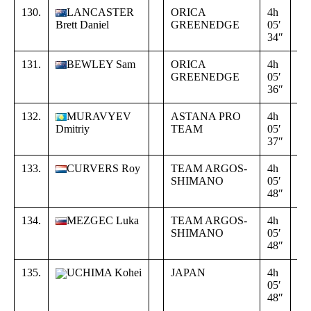
130.
LANCASTER
ORICA
4h
+
Brett Daniel
GREENEDGE
05′
00
34″
35
131.
BEWLEY Sam
ORICA
4h
+
GREENEDGE
05′
00
36″
37
132.
MURAVYEV
ASTANA PRO
4h
+
Dmitriy
TEAM
05′
00
37″
38
133.
CURVERS Roy
TEAM ARGOS-
4h
+
SHIMANO
05′
00
48″
49
134.
MEZGEC Luka
TEAM ARGOS-
4h
+
SHIMANO
05′
00
48″
49
135.
UCHIMA Kohei
JAPAN
4h
+
05′
00
48″
49