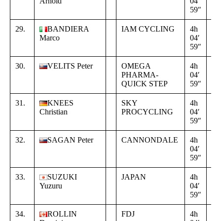
Arnold
04′
00
59″
00
29.
BANDIERA
IAM CYCLING
4h
+
Marco
04′
00
59″
00
30.
VELITS Peter
OMEGA
4h
+
PHARMA-
04′
00
QUICK STEP
59″
00
31.
KNEES
SKY
4h
+
Christian
PROCYCLING
04′
00
59″
00
32.
SAGAN Peter
CANNONDALE
4h
+
04′
00
59″
00
33.
SUZUKI
JAPAN
4h
+
Yuzuru
04′
00
59″
00
34.
ROLLIN
FDJ
4h
+