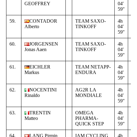
GEOFFREY
04′
00
59″
00
59.
CONTADOR
TEAM SAXO-
4h
+
Alberto
TINKOFF
04′
00
59″
00
60.
JORGENSEN
TEAM SAXO-
4h
+
Jonas Aaen
TINKOFF
04′
00
59″
00
61.
EICHLER
TEAM NETAPP-
4h
+
Markus
ENDURA
04′
00
59″
00
62.
NOCENTINI
AG2R LA
4h
+
Rinaldo
MONDIALE
04′
00
59″
00
63.
TRENTIN
OMEGA
4h
+
Matteo
PHARMA-
04′
00
QUICK STEP
59″
00
64.
LANG Pirmin
IAM CYCLING
4h
+