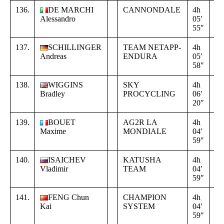
136.
DE MARCHI
CANNONDALE
4h
+
Alessandro
05′
00
55″
56
137.
SCHILLINGER
TEAM NETAPP-
4h
+
Andreas
ENDURA
05′
00
58″
59
138.
WIGGINS
SKY
4h
+
Bradley
PROCYCLING
06′
01
20″
21
139.
BOUET
AG2R LA
4h
+
Maxime
MONDIALE
04′
00
59″
00
140.
ISAICHEV
KATUSHA
4h
+
Vladimir
TEAM
04′
00
59″
00
141.
FENG Chun
CHAMPION
4h
+
Kai
SYSTEM
04′
00
59″
00