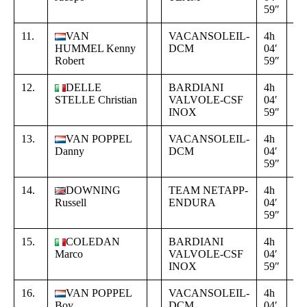
59″
00
11.
VAN
VACANSOLEIL-
4h
+
HUMMEL Kenny
DCM
04′
00
Robert
59″
00
12.
DELLE
BARDIANI
4h
+
STELLE Christian
VALVOLE-CSF
04′
00
INOX
59″
00
13.
VAN POPPEL
VACANSOLEIL-
4h
+
Danny
DCM
04′
00
59″
00
14.
DOWNING
TEAM NETAPP-
4h
+
Russell
ENDURA
04′
00
59″
00
15.
COLEDAN
BARDIANI
4h
+
Marco
VALVOLE-CSF
04′
00
INOX
59″
00
16.
VAN POPPEL
VACANSOLEIL-
4h
+
Boy
DCM
04′
00