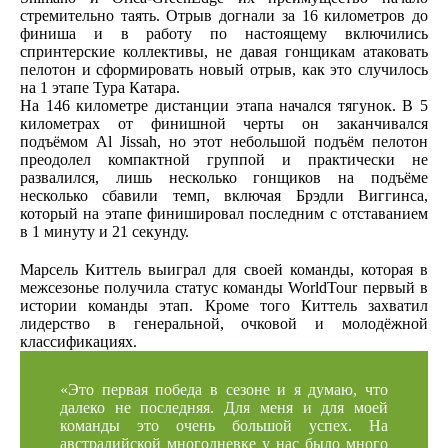
стремительно таять. Отрыв догнали за 16 километров до
финиша и в работу по настоящему включились
спринтерские коллективы, не давая гонщикам атаковать
пелотон и сформировать новый отрыв, как это случилось
на 1 этапе Тура Катара.
На 146 километре дистанции этапа начался тягунок. В 5
километрах от финишной черты он заканчивался
подъёмом Al Jissah, но этот небольшой подъём пелотон
преодолел компактной группой и практически не
развалился, лишь несколько гонщиков на подъёме
несколько сбавили темп, включая Брэдли Виггинса,
который на этапе финишировал последним с отставанием
в 1 минуту и 21 секунду.
Марсель Киттель выиграл для своей команды, которая в
межсезонье получила статус команды WorldTour первый в
истории команды этап. Кроме того Киттель захватил
лидерство в генеральной, очковой и молодёжной
классификациях.
«Это первая победа в сезоне и я думаю, что
далеко не последняя. Для меня и для моей
команды это очень большой успех. На
австралийской многодневке у нас было много