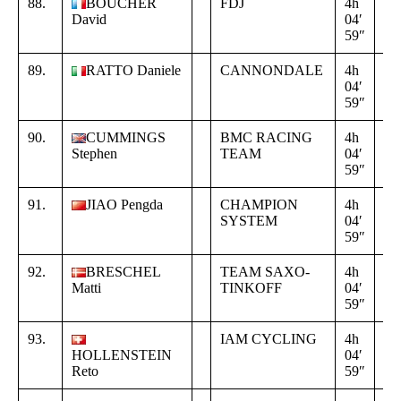
88.
BOUCHER
FDJ
4h
+
David
04′
00
59″
00
89.
RATTO Daniele
CANNONDALE
4h
+
04′
00
59″
00
90.
CUMMINGS
BMC RACING
4h
+
Stephen
TEAM
04′
00
59″
00
91.
JIAO Pengda
CHAMPION
4h
+
SYSTEM
04′
00
59″
00
92.
BRESCHEL
TEAM SAXO-
4h
+
Matti
TINKOFF
04′
00
59″
00
93.
IAM CYCLING
4h
+
HOLLENSTEIN
04′
00
Reto
59″
00