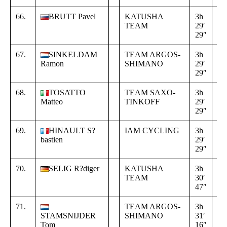
66.
BRUTT Pavel
KATUSHA
3h
+
TEAM
29′
00
29″
42
67.
SINKELDAM
TEAM ARGOS-
3h
+
Ramon
SHIMANO
29′
00
29″
42
68.
TOSATTO
TEAM SAXO-
3h
+
Matteo
TINKOFF
29′
00
29″
42
69.
HINAULT S?
IAM CYCLING
3h
+
bastien
29′
00
29″
42
70.
SELIG R?diger
KATUSHA
3h
+
TEAM
30′
02
47″
00
71.
TEAM ARGOS-
3h
+
STAMSNIJDER
SHIMANO
31′
02
Tom
16″
29