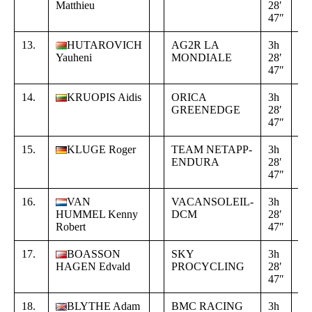
Matthieu
28′
00
47″
10
13.
HUTAROVICH
AG2R LA
3h
+
Yauheni
MONDIALE
28′
00
47″
10
14.
KRUOPIS Aidis
ORICA
3h
+
GREENEDGE
28′
00
47″
10
15.
KLUGE Roger
TEAM NETAPP-
3h
+
ENDURA
28′
00
47″
10
16.
VAN
VACANSOLEIL-
3h
+
HUMMEL Kenny
DCM
28′
00
Robert
47″
10
17.
BOASSON
SKY
3h
+
HAGEN Edvald
PROCYCLING
28′
00
47″
10
18.
BLYTHE Adam
BMC RACING
3h
+