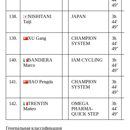
49″
02
138.
NISHITANI
JAPAN
3h
+
Taiji
44′
16
49″
02
139.
XU Gang
CHAMPION
3h
+
SYSTEM
44′
16
49″
02
140.
BANDIERA
IAM CYCLING
3h
+
Marco
44′
16
49″
02
141.
JIAO Pengda
CHAMPION
3h
+
SYSTEM
44′
16
49″
02
142.
TRENTIN
OMEGA
3h
+
Matteo
PHARMA-
44′
16
QUICK STEP
49″
02
Генеральная классификация