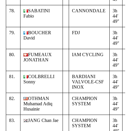
78.
SABATINI
CANNONDALE
3h
+
Fabio
44′
16
49″
02
79.
BOUCHER
FDJ
3h
+
David
44′
16
49″
02
80.
FUMEAUX
IAM CYCLING
3h
+
JONATHAN
44′
16
49″
02
81.
COLBRELLI
BARDIANI
3h
+
Sonny
VALVOLE-CSF
44′
16
INOX
49″
02
82.
OTHMAN
CHAMPION
3h
+
Muhamad Adiq
SYSTEM
44′
16
Husainie
49″
02
83.
JANG Chan Jae
CHAMPION
3h
+
SYSTEM
44′
16
49″
02