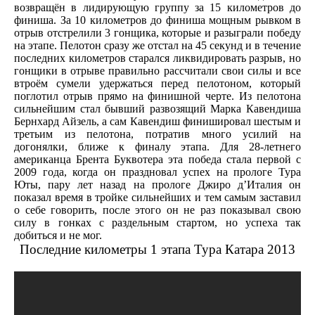
возвращён в лидирующую группу за 15 километров до
финиша. За 10 километров до финиша мощным рывком в
отрыв отстрелили 3 гонщика, которые и разыграли победу
на этапе. Пелотон сразу же отстал на 45 секунд и в течение
последних километров старался ликвидировать разрыв, но
гонщики в отрыве правильно рассчитали свои силы и все
втроём сумели удержаться перед пелотоном, который
поглотил отрыв прямо на финишной черте. Из пелотона
сильнейшим стал бывший развозящий Марка Кавендиша
Бернхард Айзель, а сам Кавендиш финишировал шестым и
третьим из пелотона, потратив много усилий на
догонялки, ближе к финалу этапа. Для 28-летнего
американца Брента Буквотера эта победа стала первой с
2009 года, когда он праздновал успех на прологе Тура
Юты, пару лет назад на прологе Джиро д’Италия он
показал время в тройке сильнейших и тем самым заставил
о себе говорить, после этого он не раз показывал свою
силу в гонках с раздельным стартом, но успеха так
добиться и не мог.
Последние километры 1 этапа Тура Катара 2013