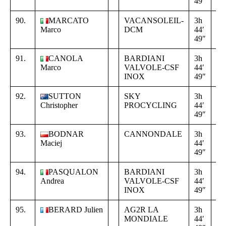
49″
02
90.
MARCATO
VACANSOLEIL-
3h
+
Marco
DCM
44′
16
49″
02
91.
CANOLA
BARDIANI
3h
+
Marco
VALVOLE-CSF
44′
16
INOX
49″
02
92.
SUTTON
SKY
3h
+
Christopher
PROCYCLING
44′
16
49″
02
93.
BODNAR
CANNONDALE
3h
+
Maciej
44′
16
49″
02
94.
PASQUALON
BARDIANI
3h
+
Andrea
VALVOLE-CSF
44′
16
INOX
49″
02
95.
BERARD Julien
AG2R LA
3h
+
MONDIALE
44′
16