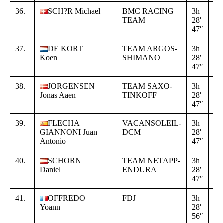
36.
SCH?R Michael
BMC RACING
3h
+
TEAM
28′
00
47″
00
37.
DE KORT
TEAM ARGOS-
3h
+
Koen
SHIMANO
28′
00
47″
00
38.
JORGENSEN
TEAM SAXO-
3h
+
Jonas Aaen
TINKOFF
28′
00
47″
00
39.
FLECHA
VACANSOLEIL-
3h
+
GIANNONI Juan
DCM
28′
00
Antonio
47″
00
40.
SCHORN
TEAM NETAPP-
3h
+
Daniel
ENDURA
28′
00
47″
00
41.
OFFREDO
FDJ
3h
+
Yoann
28′
00
56″
09