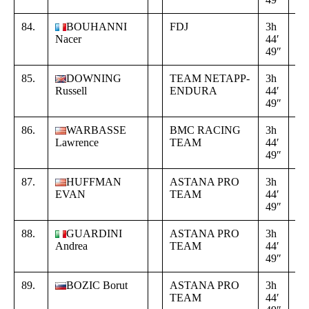
84.
BOUHANNI
FDJ
3h
+
Nacer
44′
16
49″
02
85.
DOWNING
TEAM NETAPP-
3h
+
Russell
ENDURA
44′
16
49″
02
86.
WARBASSE
BMC RACING
3h
+
Lawrence
TEAM
44′
16
49″
02
87.
HUFFMAN
ASTANA PRO
3h
+
EVAN
TEAM
44′
16
49″
02
88.
GUARDINI
ASTANA PRO
3h
+
Andrea
TEAM
44′
16
49″
02
89.
BOZIC Borut
ASTANA PRO
3h
+
TEAM
44′
16