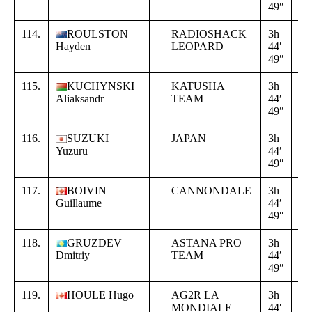
49″
02
114.
ROULSTON
RADIOSHACK
3h
+
Hayden
LEOPARD
44′
16
49″
02
115.
KUCHYNSKI
KATUSHA
3h
+
Aliaksandr
TEAM
44′
16
49″
02
116.
SUZUKI
JAPAN
3h
+
Yuzuru
44′
16
49″
02
117.
BOIVIN
CANNONDALE
3h
+
Guillaume
44′
16
49″
02
118.
GRUZDEV
ASTANA PRO
3h
+
Dmitriy
TEAM
44′
16
49″
02
119.
HOULE Hugo
AG2R LA
3h
+
MONDIALE
44′
16