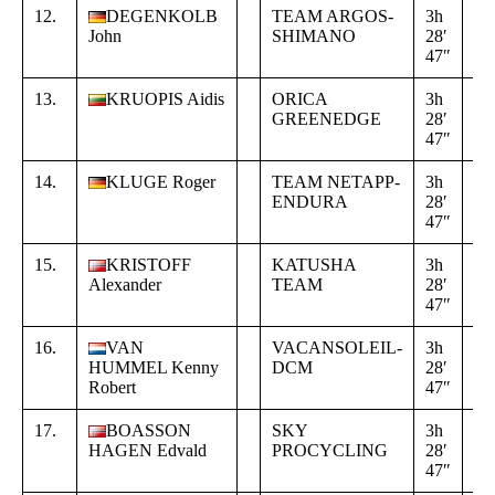
12.
DEGENKOLB
TEAM ARGOS-
3h
+
John
SHIMANO
28′
00
47″
00
13.
KRUOPIS Aidis
ORICA
3h
+
GREENEDGE
28′
00
47″
00
14.
KLUGE Roger
TEAM NETAPP-
3h
+
ENDURA
28′
00
47″
00
15.
KRISTOFF
KATUSHA
3h
+
Alexander
TEAM
28′
00
47″
00
16.
VAN
VACANSOLEIL-
3h
+
HUMMEL Kenny
DCM
28′
00
Robert
47″
00
17.
BOASSON
SKY
3h
+
HAGEN Edvald
PROCYCLING
28′
00
47″
00