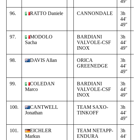
49″
02
96.
RATTO Daniele
CANNONDALE
3h
+
44′
16
49″
02
97.
MODOLO
BARDIANI
3h
+
Sacha
VALVOLE-CSF
44′
16
INOX
49″
02
98.
DAVIS Allan
ORICA
3h
+
GREENEDGE
44′
16
49″
02
99.
COLEDAN
BARDIANI
3h
+
Marco
VALVOLE-CSF
44′
16
INOX
49″
02
100.
CANTWELL
TEAM SAXO-
3h
+
Jonathan
TINKOFF
44′
16
49″
02
101.
EICHLER
TEAM NETAPP-
3h
+
Markus
ENDURA
44′
16