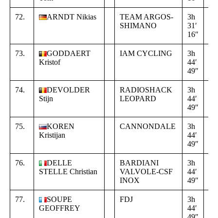
72.
ARNDT Nikias
TEAM ARGOS-
3h
+
SHIMANO
31′
02
16″
29
73.
GODDAERT
IAM CYCLING
3h
+
Kristof
44′
16
49″
02
74.
DEVOLDER
RADIOSHACK
3h
+
Stijn
LEOPARD
44′
16
49″
02
75.
KOREN
CANNONDALE
3h
+
Kristijan
44′
16
49″
02
76.
DELLE
BARDIANI
3h
+
STELLE Christian
VALVOLE-CSF
44′
16
INOX
49″
02
77.
SOUPE
FDJ
3h
+
GEOFFREY
44′
16
49″
02