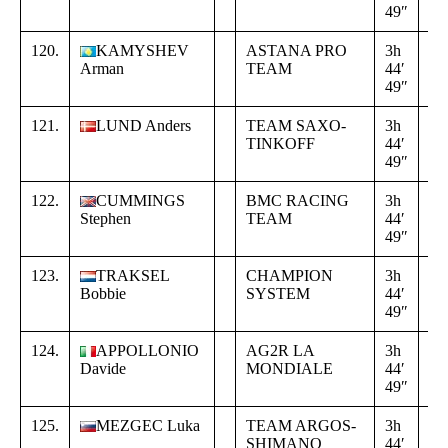
49″
02
120.
KAMYSHEV
ASTANA PRO
3h
+
Arman
TEAM
44′
16
49″
02
121.
LUND Anders
TEAM SAXO-
3h
+
TINKOFF
44′
16
49″
02
122.
CUMMINGS
BMC RACING
3h
+
Stephen
TEAM
44′
16
49″
02
123.
TRAKSEL
CHAMPION
3h
+
Bobbie
SYSTEM
44′
16
49″
02
124.
APPOLLONIO
AG2R LA
3h
+
Davide
MONDIALE
44′
16
49″
02
125.
MEZGEC Luka
TEAM ARGOS-
3h
+
SHIMANO
44′
16