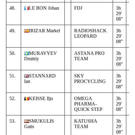
48.
LE BON Johan
FDJ
3h
+
29′
00
08″
21
49.
IRIZAR Markel
RADIOSHACK
3h
+
LEOPARD
29′
00
08″
21
50.
MURAVYEV
ASTANA PRO
3h
+
Dmitriy
TEAM
29′
00
08″
21
51.
STANNARD
SKY
3h
+
Ian
PROCYCLING
29′
00
08″
21
52.
KEISSE Iljo
OMEGA
3h
+
PHARMA-
29′
00
QUICK STEP
08″
21
53.
SMUKULIS
KATUSHA
3h
+
Gatis
TEAM
29′
00
08″
21