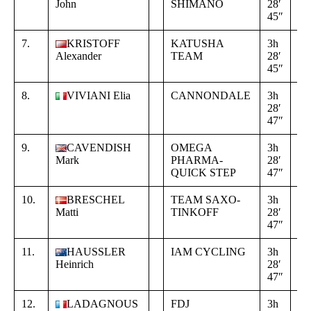
John
SHIMANO
28′
00
45″
08
7.
KRISTOFF
KATUSHA
3h
+
Alexander
TEAM
28′
00
45″
08
8.
VIVIANI Elia
CANNONDALE
3h
+
28′
00
47″
10
9.
CAVENDISH
OMEGA
3h
+
Mark
PHARMA-
28′
00
QUICK STEP
47″
10
10.
BRESCHEL
TEAM SAXO-
3h
+
Matti
TINKOFF
28′
00
47″
10
11.
HAUSSLER
IAM CYCLING
3h
+
Heinrich
28′
00
47″
10
12.
LADAGNOUS
FDJ
3h
+