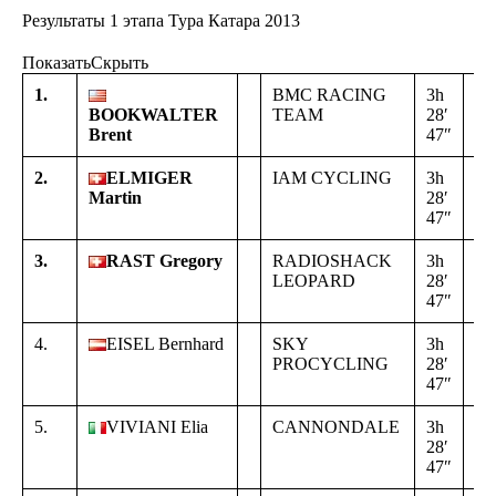
Результаты 1 этапа Тура Катара 2013
Показать
Скрыть
1.
BMC RACING
3h
BOOKWALTER
TEAM
28′
Brent
47″
2.
ELMIGER
IAM CYCLING
3h
+
Martin
28′
00
47″
00
3.
RAST Gregory
RADIOSHACK
3h
+
LEOPARD
28′
00
47″
00
4.
EISEL Bernhard
SKY
3h
+
PROCYCLING
28′
00
47″
00
5.
VIVIANI Elia
CANNONDALE
3h
+
28′
00
47″
00