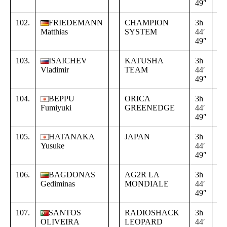
49″
02
102.
FRIEDEMANN
CHAMPION
3h
+
Matthias
SYSTEM
44′
16
49″
02
103.
ISAICHEV
KATUSHA
3h
+
Vladimir
TEAM
44′
16
49″
02
104.
BEPPU
ORICA
3h
+
Fumiyuki
GREENEDGE
44′
16
49″
02
105.
HATANAKA
JAPAN
3h
+
Yusuke
44′
16
49″
02
106.
BAGDONAS
AG2R LA
3h
+
Gediminas
MONDIALE
44′
16
49″
02
107.
SANTOS
RADIOSHACK
3h
+
OLIVEIRA
LEOPARD
44′
16