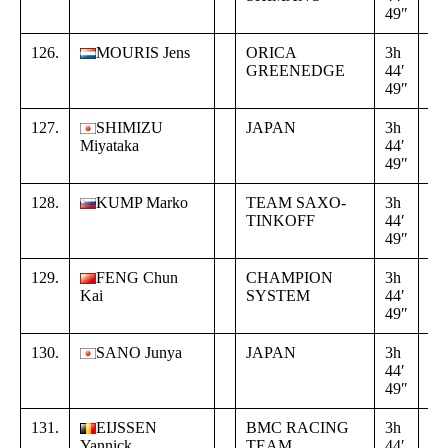
49″
02
126.
MOURIS Jens
ORICA
3h
+
GREENEDGE
44′
16
49″
02
127.
SHIMIZU
JAPAN
3h
+
Miyataka
44′
16
49″
02
128.
KUMP Marko
TEAM SAXO-
3h
+
TINKOFF
44′
16
49″
02
129.
FENG Chun
CHAMPION
3h
+
Kai
SYSTEM
44′
16
49″
02
130.
SANO Junya
JAPAN
3h
+
44′
16
49″
02
131.
EIJSSEN
BMC RACING
3h
+
Yannick
TEAM
44′
16