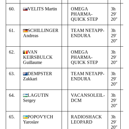
60.
VELITS Martin
OMEGA
3h
+
PHARMA-
29′
00
QUICK STEP
20″
33
61.
SCHILLINGER
TEAM NETAPP-
3h
+
Andreas
ENDURA
29′
00
20″
33
62.
VAN
OMEGA
3h
+
KEIRSBULCK
PHARMA-
29′
00
Guillaume
QUICK STEP
20″
33
63.
DEMPSTER
TEAM NETAPP-
3h
+
Zakkari
ENDURA
29′
00
20″
33
64.
LAGUTIN
VACANSOLEIL-
3h
+
Sergey
DCM
29′
00
20″
33
65.
POPOVYCH
RADIOSHACK
3h
+
Yaroslav
LEOPARD
29′
00
20″
33