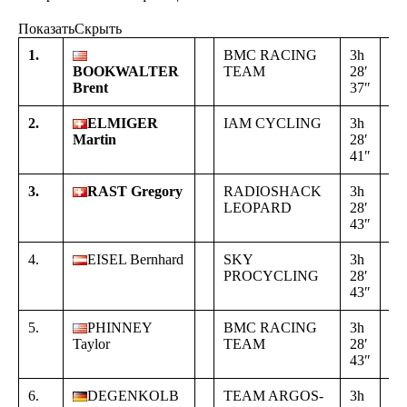
Показать
Скрыть
1.
BMC RACING
3h
BOOKWALTER
TEAM
28′
Brent
37″
2.
ELMIGER
IAM CYCLING
3h
+
Martin
28′
00
41″
04
3.
RAST Gregory
RADIOSHACK
3h
+
LEOPARD
28′
00
43″
06
4.
EISEL Bernhard
SKY
3h
+
PROCYCLING
28′
00
43″
06
5.
PHINNEY
BMC RACING
3h
+
Taylor
TEAM
28′
00
43″
06
6.
DEGENKOLB
TEAM ARGOS-
3h
+