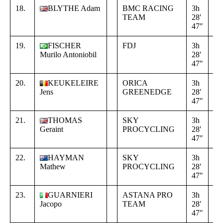
18.
BLYTHE Adam
BMC RACING
3h
+
TEAM
28′
00
47″
00
19.
FISCHER
FDJ
3h
+
Murilo Antoniobil
28′
00
47″
00
20.
KEUKELEIRE
ORICA
3h
+
Jens
GREENEDGE
28′
00
47″
00
21.
THOMAS
SKY
3h
+
Geraint
PROCYCLING
28′
00
47″
00
22.
HAYMAN
SKY
3h
+
Mathew
PROCYCLING
28′
00
47″
00
23.
GUARNIERI
ASTANA PRO
3h
+
Jacopo
TEAM
28′
00
47″
00