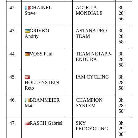
42.
CHAINEL
AG2R LA
3h
+
Steve
MONDIALE
28′
00
56″
09
43.
GRIVKO
ASTANA PRO
3h
+
Andriy
TEAM
28′
00
58″
11
44.
VOSS Paul
TEAM NETAPP-
3h
+
ENDURA
28′
00
58″
11
45.
IAM CYCLING
3h
+
HOLLENSTEIN
28′
00
Reto
58″
11
46.
BRAMMEIER
CHAMPION
3h
+
Matt
SYSTEM
28′
00
58″
11
47.
RASCH Gabriel
SKY
3h
+
PROCYCLING
29′
00
08″
21