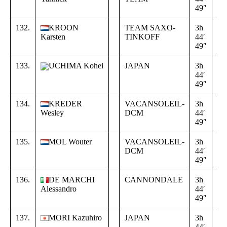
49″
02
132.
KROON
TEAM SAXO-
3h
+
Karsten
TINKOFF
44′
16
49″
02
133.
UCHIMA Kohei
JAPAN
3h
+
44′
16
49″
02
134.
KREDER
VACANSOLEIL-
3h
+
Wesley
DCM
44′
16
49″
02
135.
MOL Wouter
VACANSOLEIL-
3h
+
DCM
44′
16
49″
02
136.
DE MARCHI
CANNONDALE
3h
+
Alessandro
44′
16
49″
02
137.
MORI Kazuhiro
JAPAN
3h
+
44′
16