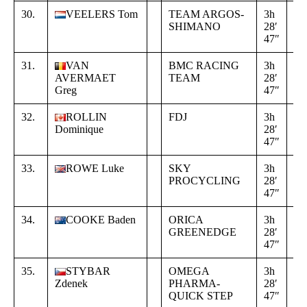
30.
VEELERS Tom
TEAM ARGOS-
3h
+
SHIMANO
28′
00
47″
00
31.
VAN
BMC RACING
3h
+
AVERMAET
TEAM
28′
00
Greg
47″
00
32.
ROLLIN
FDJ
3h
+
Dominique
28′
00
47″
00
33.
ROWE Luke
SKY
3h
+
PROCYCLING
28′
00
47″
00
34.
COOKE Baden
ORICA
3h
+
GREENEDGE
28′
00
47″
00
35.
STYBAR
OMEGA
3h
+
Zdenek
PHARMA-
28′
00
QUICK STEP
47″
00