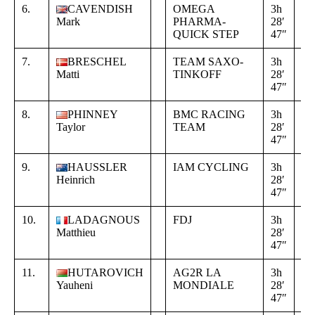
6.
CAVENDISH
OMEGA
3h
+
Mark
PHARMA-
28′
00
QUICK STEP
47″
00
7.
BRESCHEL
TEAM SAXO-
3h
+
Matti
TINKOFF
28′
00
47″
00
8.
PHINNEY
BMC RACING
3h
+
Taylor
TEAM
28′
00
47″
00
9.
HAUSSLER
IAM CYCLING
3h
+
Heinrich
28′
00
47″
00
10.
LADAGNOUS
FDJ
3h
+
Matthieu
28′
00
47″
00
11.
HUTAROVICH
AG2R LA
3h
+
Yauheni
MONDIALE
28′
00
47″
00