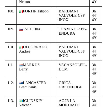
Nelson
49″
02
108.
FORTIN Filippo
BARDIANI
3h
+
VALVOLE-CSF
44′
16
INOX
49″
02
109.
JARC Blaz
TEAM NETAPP-
3h
+
ENDURA
44′
16
49″
02
110.
DI CORRADO
BARDIANI
3h
+
Andrea
VALVOLE-CSF
44′
16
INOX
49″
02
111.
MARKUS
VACANSOLEIL-
3h
+
Barry
DCM
44′
16
49″
02
112.
LANCASTER
ORICA
3h
+
Brett Daniel
GREENEDGE
44′
16
49″
02
113.
IGLINSKIY
AG2R LA
3h
+
Valentin
MONDIALE
44′
16