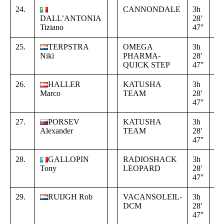
24.
CANNONDALE
3h
+
DALL’ANTONIA
28′
00
Tiziano
47″
00
25.
TERPSTRA
OMEGA
3h
+
Niki
PHARMA-
28′
00
QUICK STEP
47″
00
26.
HALLER
KATUSHA
3h
+
Marco
TEAM
28′
00
47″
00
27.
PORSEV
KATUSHA
3h
+
Alexander
TEAM
28′
00
47″
00
28.
GALLOPIN
RADIOSHACK
3h
+
Tony
LEOPARD
28′
00
47″
00
29.
RUIJGH Rob
VACANSOLEIL-
3h
+
DCM
28′
00
47″
00