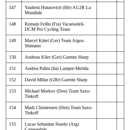
147
Yauheni Hutarovich (Blr) AG2R La
Mondiale
148
Romain Feillu (Fra) Vacansoleil-
DCM Pro Cycling Team
149
Marcel Kittel (Ger) Team Argos-
Shimano
150
Andreas Klier (Ger) Garmin Sharp
151
Andrea Palini (Ita) Lampre-Merida
152
David Millar (GBr) Garmin Sharp
153
Michael Morkov (Den) Team Saxo-
Tinkoff
154
Mads Christensen (Den) Team Saxo-
Tinkoff
155
Lucas Sebastian Haedo (Arg)
Cannondale