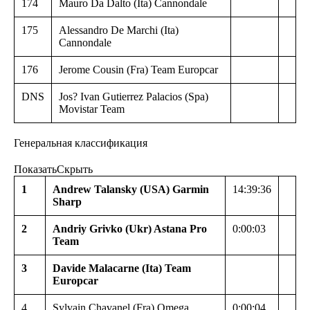
174
Mauro Da Dalto (Ita) Cannondale
175
Alessandro De Marchi (Ita)
Cannondale
176
Jerome Cousin (Fra) Team Europcar
DNS
Jos? Ivan Gutierrez Palacios (Spa)
Movistar Team
Генеральная классификация
Показать
Скрыть
1
Andrew Talansky (USA) Garmin
14:39:36
Sharp
2
Andriy Grivko (Ukr) Astana Pro
0:00:03
Team
3
Davide Malacarne (Ita) Team
Europcar
4
Sylvain Chavanel (Fra) Omega
0:00:04