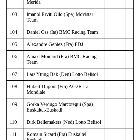
Merida
103
Imanol Erviti Ollo (Spa) Movistar
Team
104
Daniel Oss (Ita) BMC Racing Team
105
Alexandre Geniez (Fra) FDJ
106
Ama?l Moinard (Fra) BMC Racing
Team
107
Lars Ytting Bak (Den) Lotto Belisol
108
Hubert Dupont (Fra) AG2R La
Mondiale
109
Gorka Verdugo Marcotegui (Spa)
Euskaltel-Euskadi
110
Dirk Bellemakers (Ned) Lotto Belisol
111
Romain Sicard (Fra) Euskaltel-
Euskadi