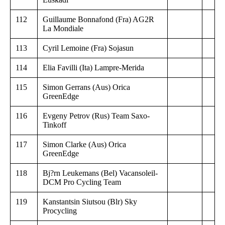
112
Guillaume Bonnafond (Fra) AG2R
La Mondiale
113
Cyril Lemoine (Fra) Sojasun
114
Elia Favilli (Ita) Lampre-Merida
115
Simon Gerrans (Aus) Orica
GreenEdge
116
Evgeny Petrov (Rus) Team Saxo-
Tinkoff
117
Simon Clarke (Aus) Orica
GreenEdge
118
Bj?rn Leukemans (Bel) Vacansoleil-
DCM Pro Cycling Team
119
Kanstantsin Siutsou (Blr) Sky
Procycling