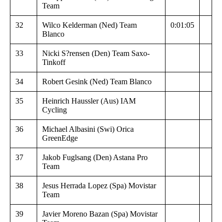
Team
32
Wilco Kelderman (Ned) Team
0:01:05
Blanco
33
Nicki S?rensen (Den) Team Saxo-
Tinkoff
34
Robert Gesink (Ned) Team Blanco
35
Heinrich Haussler (Aus) IAM
Cycling
36
Michael Albasini (Swi) Orica
GreenEdge
37
Jakob Fuglsang (Den) Astana Pro
Team
38
Jesus Herrada Lopez (Spa) Movistar
Team
39
Javier Moreno Bazan (Spa) Movistar