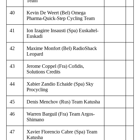
Team
40
Kevin De Weert (Bel) Omega
Pharma-Quick-Step Cycling Team
41
Ion Izagirre Insausti (Spa) Euskaltel-
Euskadi
42
Maxime Monfort (Bel) RadioShack
Leopard
43
Jerome Coppel (Fra) Cofidis,
Solutions Credits
44
Xabier Zandio Echaide (Spa) Sky
Procycling
45
Denis Menchov (Rus) Team Katusha
46
Warren Barguil (Fra) Team Argos-
Shimano
47
Xavier Florencio Cabre (Spa) Team
Katusha