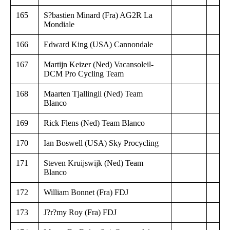
165
S?bastien Minard (Fra) AG2R La
Mondiale
166
Edward King (USA) Cannondale
167
Martijn Keizer (Ned) Vacansoleil-
DCM Pro Cycling Team
168
Maarten Tjallingii (Ned) Team
Blanco
169
Rick Flens (Ned) Team Blanco
170
Ian Boswell (USA) Sky Procycling
171
Steven Kruijswijk (Ned) Team
Blanco
172
William Bonnet (Fra) FDJ
173
J?r?my Roy (Fra) FDJ