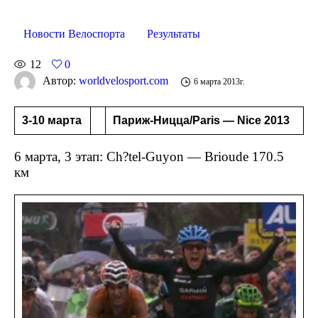
Новости Велоспорта
Результаты
12
0
Автор:
worldvelosport.com
6 марта 2013г.
3-10 марта
Париж-Ницца/Paris — Nice 2013
6 марта, 3 этап: Ch?tel-Guyon — Brioude 170.5
км