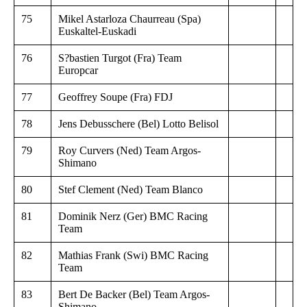
75
Mikel Astarloza Chaurreau (Spa)
Euskaltel-Euskadi
76
S?bastien Turgot (Fra) Team
Europcar
77
Geoffrey Soupe (Fra) FDJ
78
Jens Debusschere (Bel) Lotto Belisol
79
Roy Curvers (Ned) Team Argos-
Shimano
80
Stef Clement (Ned) Team Blanco
81
Dominik Nerz (Ger) BMC Racing
Team
82
Mathias Frank (Swi) BMC Racing
Team
83
Bert De Backer (Bel) Team Argos-
Shimano