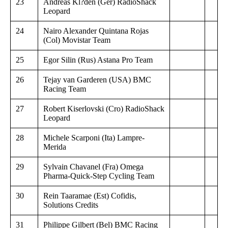
23
Andreas Kl?den (Ger) RadioShack
Leopard
24
Nairo Alexander Quintana Rojas
(Col) Movistar Team
25
Egor Silin (Rus) Astana Pro Team
26
Tejay van Garderen (USA) BMC
Racing Team
27
Robert Kiserlovski (Cro) RadioShack
Leopard
28
Michele Scarponi (Ita) Lampre-
Merida
29
Sylvain Chavanel (Fra) Omega
Pharma-Quick-Step Cycling Team
30
Rein Taaramae (Est) Cofidis,
Solutions Credits
31
Philippe Gilbert (Bel) BMC Racing