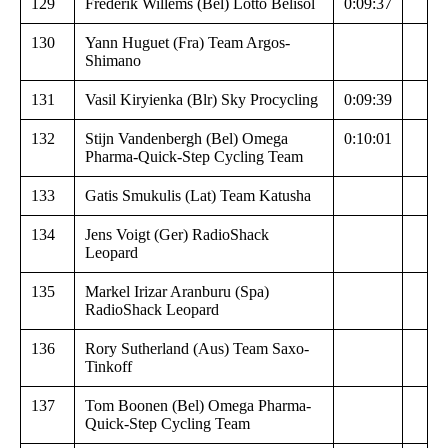
129
Frederik Willems (Bel) Lotto Belisol
0:09:37
130
Yann Huguet (Fra) Team Argos-
Shimano
131
Vasil Kiryienka (Blr) Sky Procycling
0:09:39
132
Stijn Vandenbergh (Bel) Omega
0:10:01
Pharma-Quick-Step Cycling Team
133
Gatis Smukulis (Lat) Team Katusha
134
Jens Voigt (Ger) RadioShack
Leopard
135
Markel Irizar Aranburu (Spa)
RadioShack Leopard
136
Rory Sutherland (Aus) Team Saxo-
Tinkoff
137
Tom Boonen (Bel) Omega Pharma-
Quick-Step Cycling Team