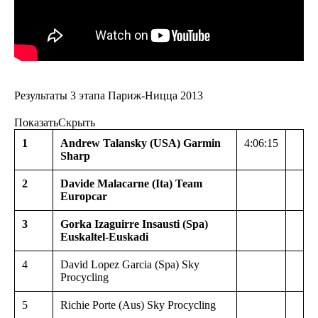
Результаты 3 этапа Париж-Ницца 2013
Показать
Скрыть
1
Andrew Talansky (USA) Garmin
4:06:15
Sharp
2
Davide Malacarne (Ita) Team
Europcar
3
Gorka Izaguirre Insausti (Spa)
Euskaltel-Euskadi
4
David Lopez Garcia (Spa) Sky
Procycling
5
Richie Porte (Aus) Sky Procycling