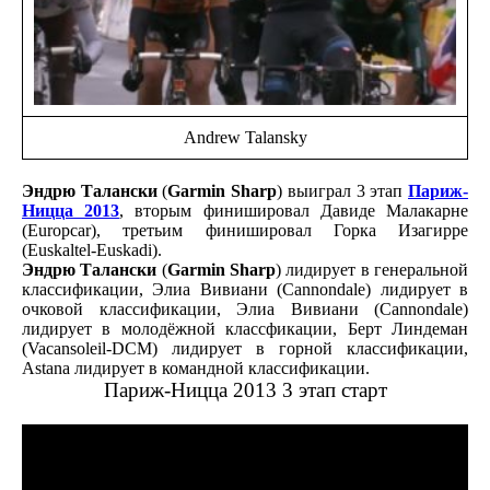
Andrew Talansky
Эндрю Талански
(
Garmin Sharp
) выиграл 3 этап
Париж-
Ницца 2013
, вторым финишировал Давиде Малакарне
(Europcar), третьим финишировал Горка Изагирре
(Euskaltel-Euskadi).
Эндрю Талански
(
Garmin Sharp
) лидирует в генеральной
классификации, Элиа Вивиани (Cannondale) лидирует в
очковой классификации, Элиа Вивиани (Cannondale)
лидирует в молодёжной классфикации, Берт Линдеман
(Vacansoleil-DCM) лидирует в горной классификации,
Astana лидирует в командной классификации.
Париж-Ницца 2013 3 этап старт