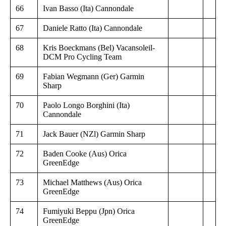
66
Ivan Basso (Ita) Cannondale
67
Daniele Ratto (Ita) Cannondale
68
Kris Boeckmans (Bel) Vacansoleil-
DCM Pro Cycling Team
69
Fabian Wegmann (Ger) Garmin
Sharp
70
Paolo Longo Borghini (Ita)
Cannondale
71
Jack Bauer (NZl) Garmin Sharp
72
Baden Cooke (Aus) Orica
GreenEdge
73
Michael Matthews (Aus) Orica
GreenEdge
74
Fumiyuki Beppu (Jpn) Orica
GreenEdge