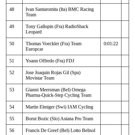
48
Ivan Santaromita (Ita) BMC Racing
Team
49
Tony Gallopin (Fra) RadioShack
Leopard
50
Thomas Voeckler (Fra) Team
0:01:22
Europcar
51
Yoann Offredo (Fra) FDJ
52
Jose Joaquin Rojas Gil (Spa)
Movistar Team
53
Gianni Meersman (Bel) Omega
Pharma-Quick-Step Cycling Team
54
Martin Elmiger (Swi) IAM Cycling
55
Borut Bozic (Slo) Astana Pro Team
56
Francis De Greef (Bel) Lotto Belisol