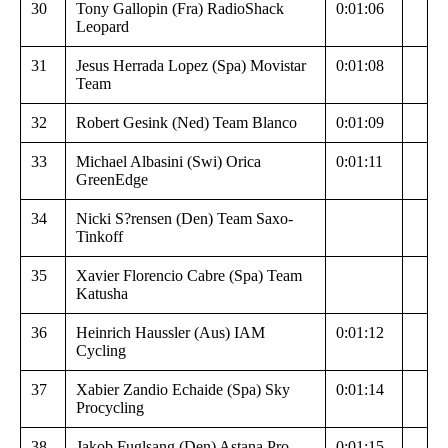
30
Tony Gallopin (Fra) RadioShack
0:01:06
Leopard
31
Jesus Herrada Lopez (Spa) Movistar
0:01:08
Team
32
Robert Gesink (Ned) Team Blanco
0:01:09
33
Michael Albasini (Swi) Orica
0:01:11
GreenEdge
34
Nicki S?rensen (Den) Team Saxo-
Tinkoff
35
Xavier Florencio Cabre (Spa) Team
Katusha
36
Heinrich Haussler (Aus) IAM
0:01:12
Cycling
37
Xabier Zandio Echaide (Spa) Sky
0:01:14
Procycling
38
Jakob Fuglsang (Den) Astana Pro
0:01:15