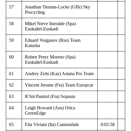
57
Jonathan Tiernan-Locke (GBr) Sky
Procycling
58
Mikel Nieve Iturralde (Spa)
Euskaltel-Euskadi
59
Eduard Vorganov (Rus) Team
Katusha
60
Ruben Perez Moreno (Spa)
Euskaltel-Euskadi
61
Andrey Zeits (Kaz) Astana Pro Team
62
Vincent Jerome (Fra) Team Europcar
63
R?mi Pauriol (Fra) Sojasun
64
Leigh Howard (Aus) Orica
GreenEdge
65
Elia Viviani (Ita) Cannondale
0:02:58