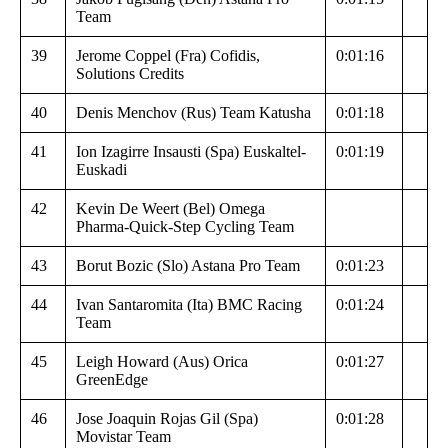
Team
39
Jerome Coppel (Fra) Cofidis,
0:01:16
Solutions Credits
40
Denis Menchov (Rus) Team Katusha
0:01:18
41
Ion Izagirre Insausti (Spa) Euskaltel-
0:01:19
Euskadi
42
Kevin De Weert (Bel) Omega
Pharma-Quick-Step Cycling Team
43
Borut Bozic (Slo) Astana Pro Team
0:01:23
44
Ivan Santaromita (Ita) BMC Racing
0:01:24
Team
45
Leigh Howard (Aus) Orica
0:01:27
GreenEdge
46
Jose Joaquin Rojas Gil (Spa)
0:01:28
Movistar Team