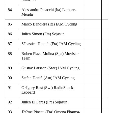
84
Alessandro Petacchi (Ita) Lampre-
Merida
85
Marco Bandiera (Ita) IAM Cycling
86
Julien Simon (Fra) Sojasun
87
S?bastien Hinault (Fra) IAM Cycling
88
Ruben Plaza Molina (Spa) Movistar
Team
89
Gustav Larsson (Swe) IAM Cycling
90
Stefan Denifl (Aut) IAM Cycling
91
Gr?gory Rast (Swi) RadioShack
Leopard
92
Julien El Fares (Fra) Sojasun
93
J?r?me Pineau (Fra) Omega Pharma-