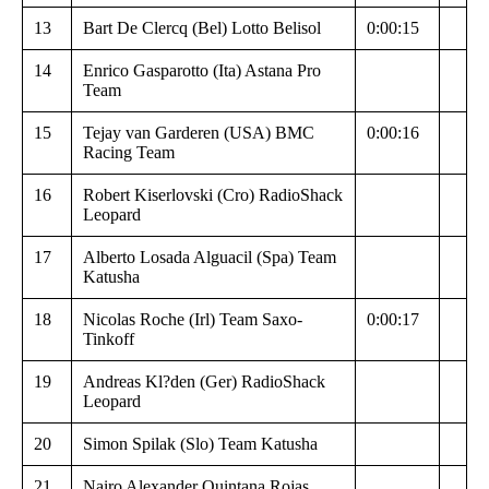
13
Bart De Clercq (Bel) Lotto Belisol
0:00:15
14
Enrico Gasparotto (Ita) Astana Pro
Team
15
Tejay van Garderen (USA) BMC
0:00:16
Racing Team
16
Robert Kiserlovski (Cro) RadioShack
Leopard
17
Alberto Losada Alguacil (Spa) Team
Katusha
18
Nicolas Roche (Irl) Team Saxo-
0:00:17
Tinkoff
19
Andreas Kl?den (Ger) RadioShack
Leopard
20
Simon Spilak (Slo) Team Katusha
21
Nairo Alexander Quintana Rojas