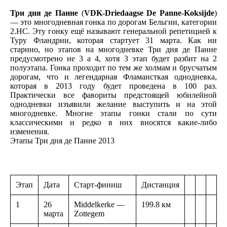
Три дня де Панне
(
VDK-Driedaagse De Panne-Koksijde
)
— это многодневная гонка по дорогам Бельгии, категории
2.HC. Эту гонку ещё называют генеральной репетицией к
Туру Фландрии, которая стартует 31 марта. Как ни
старнно, но этапов на многодневке Три дня де Панне
предусмотрено не 3 а 4, хотя 3 этап будет разбит на 2
полуэтапа. Гонка проходит по тем же холмам и брусчатым
дорогам, что и легендарная Фламансткая однодневка,
которая в 2013 году будет проведена в 100 раз.
Практически все фавориты предстоящей юбилейной
однодневки изъявили желание выступить и на этой
многодневке. Многие этапы гонки стали по сути
классическими и редко в них вносятся какие-либо
изменения.
Этапы Три дня де Панне 2013
Этап
Дата
Старт-финиш
Дистанция
1
26
Middelkerke —
199.8 км
марта
Zottegem