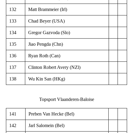
132
Matt Brammeier (Irl)
133
Chad Beyer (USA)
134
Gregor Gazvoda (Slo)
135
Jiao Pengda (Chn)
136
Ryan Roth (Can)
137
Clinton Robert Avery (NZl)
138
Wu Kin San (HKg)
Topsport Vlaanderen-Baloise
141
Preben Van Hecke (Bel)
142
Jarl Salomein (Bel)