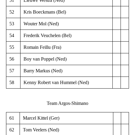
51
Lieuwe Westra (Ned)
52
Kris Boeckmans (Bel)
53
Wouter Mol (Ned)
54
Frederik Veuchelen (Bel)
55
Romain Feillu (Fra)
56
Boy van Poppel (Ned)
57
Barry Markus (Ned)
58
Kenny Robert van Hummel (Ned)
Team Argos-Shimano
61
Marcel Kittel (Ger)
62
Tom Veelers (Ned)