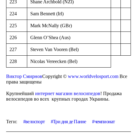
223
Shane Archbold (NZl)
224
Sam Bennett (Irl)
225
Mark McNally (GBr)
226
Glenn O’Shea (Aus)
227
Steven Van Vooren (Bel)
228
Nicolas Vereecken (Bel)
Виктор Смирнов
Copyright ©
www.worldvelosport.com
Все
права защищены
Крупнейший
интернет магазин велосипедов
! Продажа
велосипедов во всех крупных городах Украины.
Теги:
велоспорт
Три дня де Панне
чемпионат