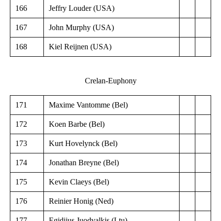
166
Jeffry Louder (USA)
167
John Murphy (USA)
168
Kiel Reijnen (USA)
Crelan-Euphony
171
Maxime Vantomme (Bel)
172
Koen Barbe (Bel)
173
Kurt Hovelynck (Bel)
174
Jonathan Breyne (Bel)
175
Kevin Claeys (Bel)
176
Reinier Honig (Ned)
177
Egidijus Juodvalkis (Ltu)