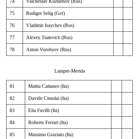
74
Viacheslav Kuznetsov (Rus)
75
Rudiger Selig (Ger)
76
Vladimir Isaychev (Rus)
77
Alexey Tsatevich (Rus)
78
Anton Vorobyev (Rus)
Lampre-Merida
81
Mattia Cattaneo (Ita)
82
Davide Cimolai (Ita)
83
Elia Favilli (Ita)
84
Roberto Ferrari (Ita)
85
Massimo Graziato (Ita)