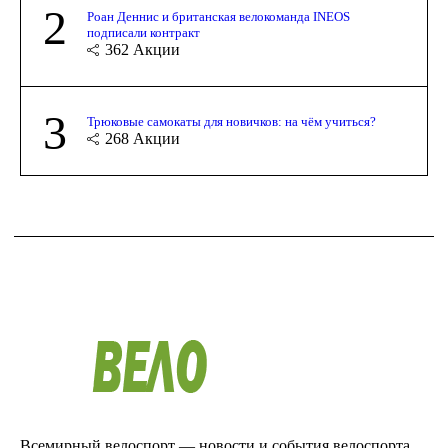
2
Роан Деннис и британская велокоманда INEOS
подписали контракт
362
Акции
3
Трюковые самокаты для новичков: на чём учиться?
268
Акции
Всемирный велоспорт — новости и события велоспорта.