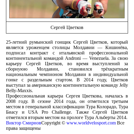
Сергей Цветков
25-летний румынский гонщик Сергей Цветков, который
является уроженцем столицы Молдавии — Кишинёва,
подписал контракт с итальянской профессиональной
континентальной командой Androni — Venezuela. За свою
карьеру Сергей Цветков, во время выступлений за
сборнуюю Молдавии, становился трёхкратным
национальным чемпионом Молдавии в индивидуальной
гонке с раздельным стартом. В 2014 году, Цветков
выступал за американскую континентальную команду Jelly
Belly-Maxxis.
Профессиональная карьера Сергея Цветкова, началась в
2008 году. В сезоне 2014 года, он отметился третьим
местом в генеральной классификации Тура Колорадо, Тура
Биасу и USA Pro Challenge. Также Сергей Цветков
отметился вторым местом на прологе Тура Альберты 2014.
Виктор Смирнов
Copyright ©
www.worldvelosport.com
Все
права защищены