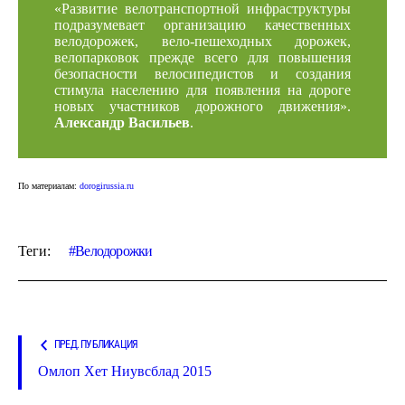
«Развитие велотранспортной инфраструктуры
подразумевает организацию качественных
велодорожек, вело-пешеходных дорожек,
велопарковок прежде всего для повышения
безопасности велосипедистов и создания
стимула населению для появления на дороге
новых участников дорожного движения».
Александр Васильев
.
По материалам:
dorogirussia.ru
Теги:
Велодорожки
ПРЕД. ПУБЛИКАЦИЯ
Омлоп Хет Ниувсблад 2015