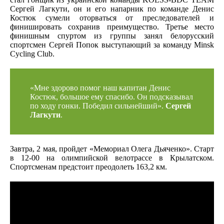
Сергей Лагкути, он и его напарник по команде Денис
Костюк сумели оторваться от преследователей и
финишировать сохранив преимущество. Третье место
финишным спуртом из группы занял белорусский
спортсмен Сергей Попок выступающий за команду Minsk
Cycling Club.
«Мне здорово помог наш капитан Денис
Костюк, большое ему спасибо. Он подсказывал
по ходу гонки. Победил сильнейший».
Сергей
Лагкути
.
Завтра, 2 мая, пройдет «Мемориал Олега Дьяченко». Старт
в 12-00 на олимпийской велотрассе в Крылатском.
Спортсменам предстоит преодолеть 163,2 км.