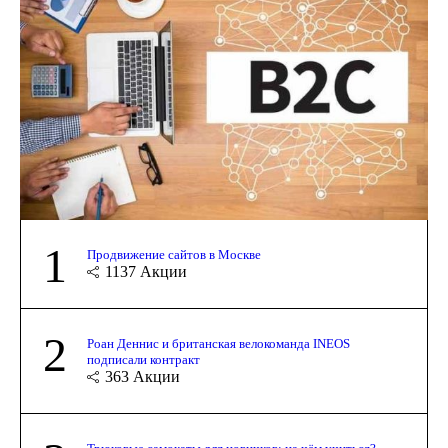
1
Продвижение сайтов в Москве
1137
Акции
2
Роан Деннис и британская велокоманда INEOS
подписали контракт
363
Акции