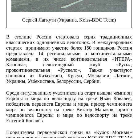
Сергей Лагкути (Украина, Kolss-BDC Team)
В столице России стартовала серия традиционных
классических однодневных велогонок. В международных
стартах принимают участие более 150 гонщиков. Россия
представлена 14 региональными и континентальными
командами, в их числе континентальная «ИТЕРА-
Катюша», велосипедный клуб «Русь»,
проконтинентальная «Русвело». Также участвуют
гонщики из Казахстана, Крыма, Молдавии, Латвии,
Украины, Узбекистана, Белоруссии, Сербии.
Среди титулованных участников на старт вышли чемпион
Европы и мира по велоспорту на треке Иван Ковалёв,
победитель первенств Европы и мира, призер чемпионата
мира по велоспорту на треке Виктор Манаков, призёр
чемпионатов Европы и мира по велоспорту на треке
Евгений Ковалёв.
Победителем первомайской гонки на «Кубок Москвы»
стал гонщик из украинской команды KOLSS-BDC TEAM