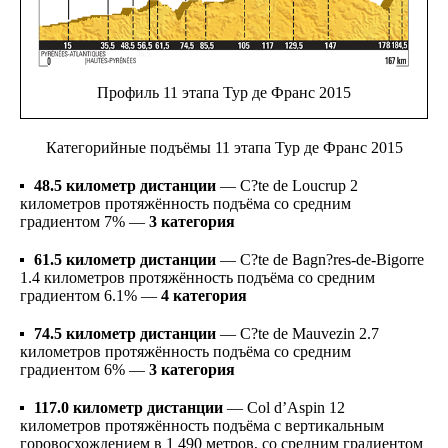
Профиль 11 этапа Тур де Франс 2015
Категорийные подъёмы 11 этапа Тур де Франс 2015
48.5 километр дистанции
— C?te de Loucrup
2
километров протяжённость подъёма со средним
градиентом
7% —
3 категория
61.5
километр дистанции
— C?te de Bagn?res-de-Bigorre
1.4
километров протяжённость подъёма со средним
градиентом
6.1% —
4 категория
74.5 километр дистанции
— C?te de Mauvezin
2.7
километров протяжённость подъёма со средним
градиентом
6% —
3 категория
117.0 километр дистанции
— Col d’Aspin
12
километров протяжённость подъёма
с
вертикальным
горовосхождением в
1 490
метров, со средним градиентом