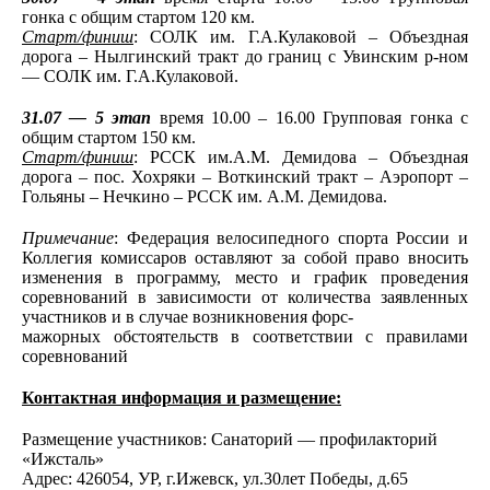
гонка с общим стартом 120 км.
Старт/финиш
: СОЛК им. Г.А.Кулаковой – Объездная
дорога – Нылгинский тракт до границ с Увинским р-ном
— СОЛК им. Г.А.Кулаковой.
31.07 — 5 этап
время 10.00 – 16.00 Групповая гонка с
общим стартом 150 км.
Старт/финиш
: РССК им.А.М. Демидова – Объездная
дорога – пос. Хохряки – Воткинский тракт – Аэропорт –
Гольяны – Нечкино – РССК им. А.М. Демидова.
Примечание
: Федерация велосипедного спорта России и
Коллегия комиссаров оставляют за собой право вносить
изменения в программу, место и график проведения
соревнований в зависимости от количества заявленных
участников и в случае возникновения форс-
мажорных обстоятельств в соответствии с правилами
соревнований
Контактная информация и размещение:
Размещение участников: Санаторий — профилакторий
«Ижсталь»
Адрес: 426054, УР, г.Ижевск, ул.30лет Победы, д.65