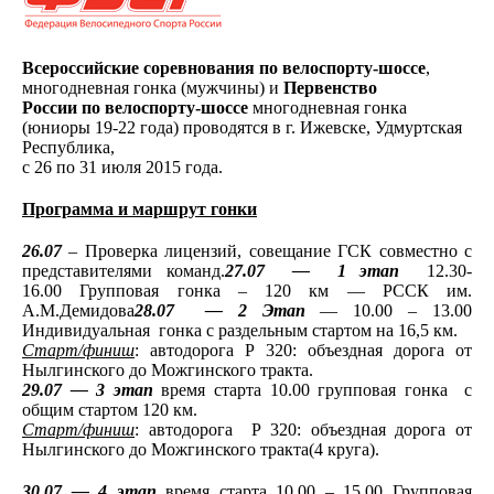
Всероссийские соревнования по велоспорту-шоссе
,
многодневная гонка (мужчины) и
Первенство
России по велоспорту-шоссе
многодневная гонка
(юниоры 19-22 года) проводятся в г. Ижевске, Удмуртская
Республика,
с 26 по 31 июля 2015 года.
Программа и маршрут гонки
26.07
– Проверка лицензий, совещание ГСК совместно с
представителями команд.
27.07 — 1 этап
12.30-
16.00 Групповая гонка – 120 км — РССК им.
А.М.Демидова
28.07 — 2 Этап
— 10.00 – 13.00
Индивидуальная гонка с раздельным стартом на 16,5 км.
Старт/финиш
: автодорога Р 320: объездная дорога от
Нылгинского до Можгинского тракта.
29.07 — 3 этап
время старта 10.00 групповая гонка с
общим стартом 120 км.
Старт/финиш
: автодорога Р 320: объездная дорога от
Нылгинского до Можгинского тракта(4 круга).
30.07 — 4 этап
время старта 10.00 – 15.00 Групповая