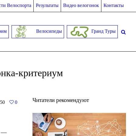
ти Велоспорта
Результаты
Видео велогонок
Контакты
рим
Велосипеды
Гранд Туры
онка-критериум
Читатели рекомендуют
50
0
t —