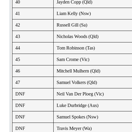
40
Jayden Copp (Qld)
41
Liam Kelly (Nsw)
42
Russell Gill (Sa)
43
Nicholas Woods (Qld)
44
Tom Robinson (Tas)
45
Sam Crome (Vic)
46
Mitchell Mulhern (Qld)
47
Samuel Volkers (Qld)
DNF
Neil Van Der Ploeg (Vic)
DNF
Luke Durbridge (Aus)
DNF
Samuel Spokes (Nsw)
DNF
Travis Meyer (Wa)