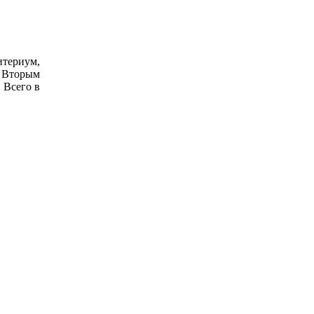
итериум,
. Вторым
 Всего в