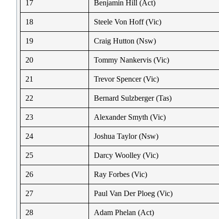
17
Benjamin Hill (Act)
18
Steele Von Hoff (Vic)
19
Craig Hutton (Nsw)
20
Tommy Nankervis (Vic)
21
Trevor Spencer (Vic)
22
Bernard Sulzberger (Tas)
23
Alexander Smyth (Vic)
24
Joshua Taylor (Nsw)
25
Darcy Woolley (Vic)
26
Ray Forbes (Vic)
27
Paul Van Der Ploeg (Vic)
28
Adam Phelan (Act)