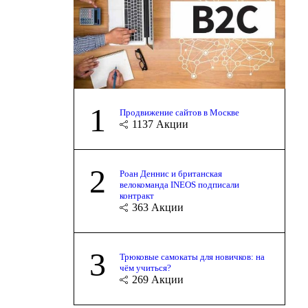
1
Продвижение сайтов в Москве
1137
Акции
2
Роан Деннис и британская
велокоманда INEOS подписали
контракт
363
Акции
3
Трюковые самокаты для новичков: на
чём учиться?
269
Акции