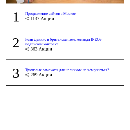
1
Продвижение сайтов в Москве
1137
Акции
2
Роан Деннис и британская велокоманда INEOS
подписали контракт
363
Акции
3
Трюковые самокаты для новичков: на чём учиться?
269
Акции