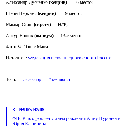
Александр Дубченко
(кейрин)
— 16-место;
Шейн Перкинс
(кейрин)
— 19-место;
Мамыр Сташ
(скретч)
— Н/Ф;
Артур Ершов
(омниум)
— 13-е место.
Фото © Dianne Manson
Источник:
Федерация велосипедного спорта России
Теги:
велоспорт
чемпионат
ПРЕД. ПУБЛИКАЦИЯ
ФВСР поздравляет с днём рождения ‪Айну Пуронен и
Юрия Каширина‬‬‬‬‬