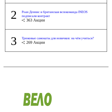
2
Роан Деннис и британская велокоманда INEOS
подписали контракт
363
Акции
3
Трюковые самокаты для новичков: на чём учиться?
269
Акции