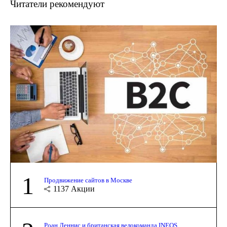
Читатели рекомендуют
1
Продвижение сайтов в Москве
1137
Акции
Роан Деннис и британская велокоманда INEOS