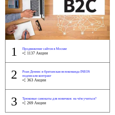
1
Продвижение сайтов в Москве
1137
Акции
2
Роан Деннис и британская велокоманда INEOS
подписали контракт
363
Акции
3
Трюковые самокаты для новичков: на чём учиться?
269
Акции