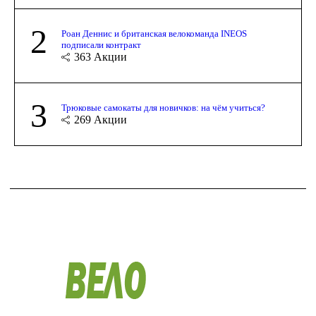
2
Роан Деннис и британская велокоманда INEOS
подписали контракт
363
Акции
3
Трюковые самокаты для новичков: на чём учиться?
269
Акции