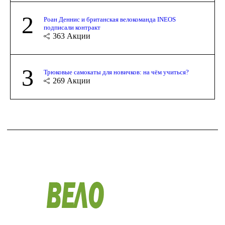
2
Роан Деннис и британская велокоманда INEOS
подписали контракт
363
Акции
3
Трюковые самокаты для новичков: на чём учиться?
269
Акции