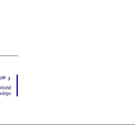
ЦИЯ
 World
ships