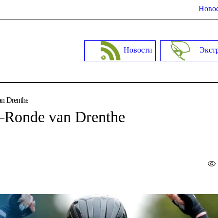
Новос
Новости
Экст
n Drenthe
–Ronde van Drenthe