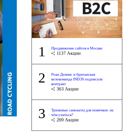
1
Продвижение сайтов в Москве
1137
Акции
2
Роан Деннис и британская
велокоманда INEOS подписали
контракт
363
Акции
3
Трюковые самокаты для новичков: на
чём учиться?
269
Акции