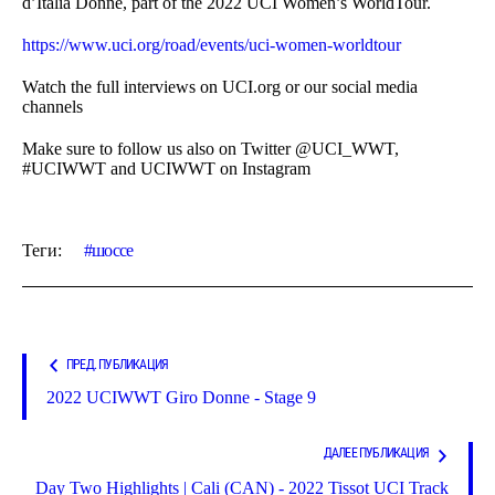
d’Italia Donne, part of the 2022 UCI Women’s WorldTour.
https://www.uci.org/road/events/uci-women-worldtour
Watch the full interviews on UCI.org or our social media
channels
Make sure to follow us also on Twitter @UCI_WWT,
#UCIWWT and UCIWWT on Instagram
Теги:
шоссе
ПРЕД. ПУБЛИКАЦИЯ
2022 UCIWWT Giro Donne - Stage 9
ДАЛЕЕ ПУБЛИКАЦИЯ
Day Two Highlights | Cali (CAN) - 2022 Tissot UCI Track