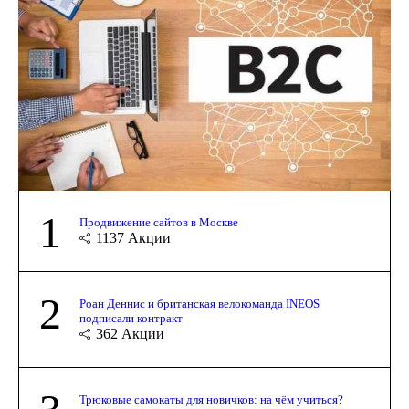
1
Продвижение сайтов в Москве
1137
Акции
2
Роан Деннис и британская велокоманда INEOS
подписали контракт
362
Акции
Трюковые самокаты для новичков: на чём учиться?