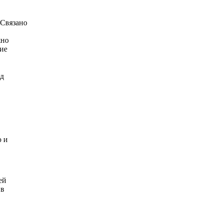
 Связано
жно
кие
яд
ю и
ей
 в