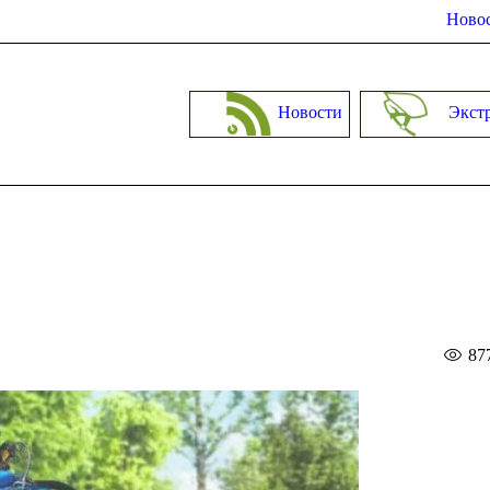
Новос
Новости
Экст
87