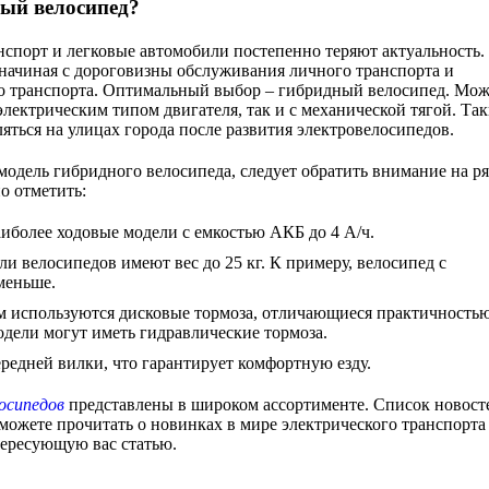
ый велосипед?
спорт и легковые автомобили постепенно теряют актуальность.
 начиная с дороговизны обслуживания личного транспорта и
о транспорта. Оптимальный выбор – гибридный велосипед. Мо
 электрическим типом двигателя, так и с механической тягой. Та
яться на улицах города после развития электровелосипедов.
 модель гибридного велосипеда, следует обратить внимание на р
о отметить:
аиболее ходовые модели с емкостью АКБ до 4 А/ч.
и велосипедов имеют вес до 25 кг. К примеру, велосипед с
меньше.
м используются дисковые тормоза, отличающиеся практичность
дели могут иметь гидравлические тормоза.
редней вилки, что гарантирует комфортную езду.
осипедов
представлены в широком ассортименте. Список новост
можете прочитать о новинках в мире электрического транспорта
тересующую вас статью.