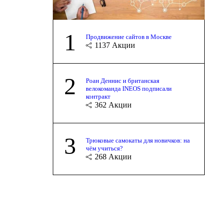
1
Продвижение сайтов в Москве
1137
Акции
2
Роан Деннис и британская
велокоманда INEOS подписали
контракт
362
Акции
3
Трюковые самокаты для новичков: на
чём учиться?
268
Акции