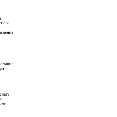
а
сного
авление
а такие
дства
знать,
ть
ными