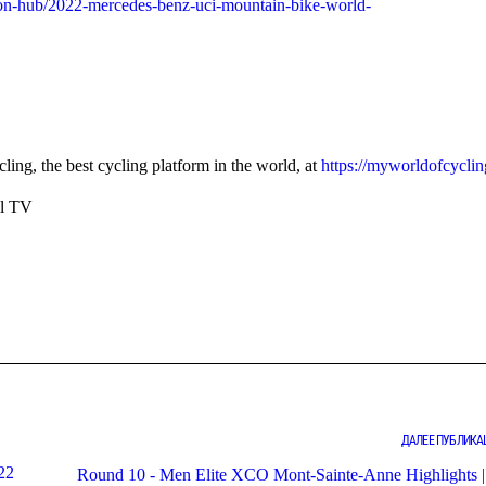
ion-hub/2022-mercedes-benz-uci-mountain-bike-world-
ing, the best cycling platform in the world, at
https://myworldofcycli
ll TV
ДАЛЕЕ ПУБЛИКА
22
Round 10 - Men Elite XCO Mont-Sainte-Anne Highlights 