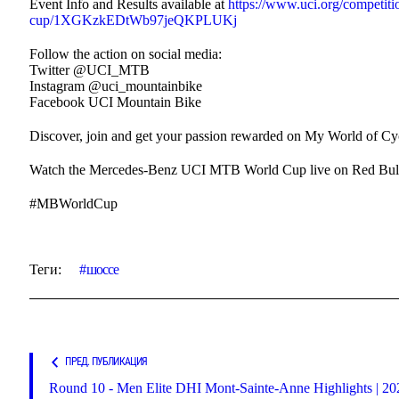
Event Info and Results available at
https://www.uci.org/competit
cup/1XGKzkEDtWb97jeQKPLUKj
Follow the action on social media:
Twitter @UCI_MTB
Instagram @uci_mountainbike
Facebook UCI Mountain Bike
Discover, join and get your passion rewarded on My World of Cycl
Watch the Mercedes-Benz UCI MTB World Cup live on Red Bu
#MBWorldCup
Теги:
шоссе
ПРЕД. ПУБЛИКАЦИЯ
Round 10 - Men Elite DHI Mont-Sainte-Anne Highlights | 20