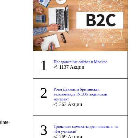
1
Продвижение сайтов в Москве
1137
Акции
2
Роан Деннис и британская
велокоманда INEOS подписали
контракт
363
Акции
inte-
3
Трюковые самокаты для новичков: на
чём учиться?
269
Акции