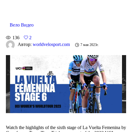
Вело Видео
136
2
Автор:
worldvelosport.com
7 мая 2023г.
Watch the highlights of the sixth stage of La Vuelta Femenina by