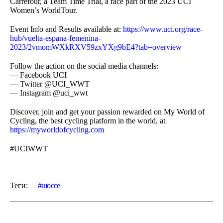
Carrefour, a Team Time Trial, a race part of the 2023 UCI
Women’s WorldTour.
Event Info and Results available at:
https://www.uci.org/race-
hub/vuelta-espana-femenina-
2023/2vmomWXkRXV59zxYXg9bE4?tab=overview
Follow the action on the social media channels:
— Facebook UCI
— Twitter @UCI_WWT
— Instagram @uci_wwt
Discover, join and get your passion rewarded on My World of
Cycling, the best cycling platform in the world, at
https://myworldofcycling.com
#UCIWWT
Теги:
шоссе