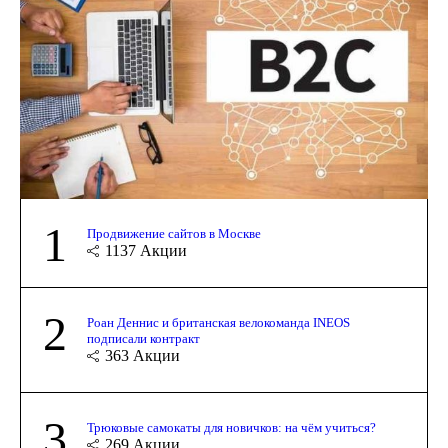
1
Продвижение сайтов в Москве
1137
Акции
2
Роан Деннис и британская велокоманда INEOS
подписали контракт
363
Акции
3
Трюковые самокаты для новичков: на чём учиться?
269
Акции