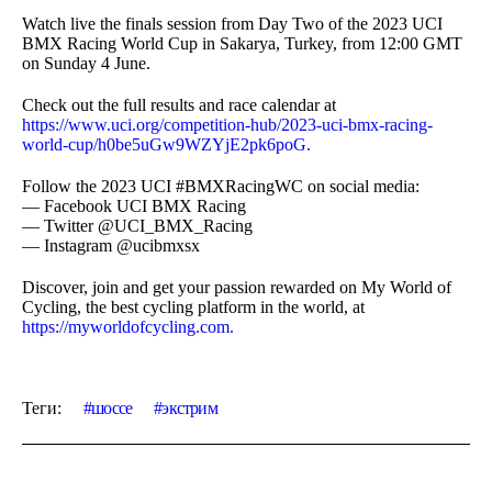
Watch live the finals session from Day Two of the 2023 UCI
BMX Racing World Cup in Sakarya, Turkey, from 12:00 GMT
on Sunday 4 June.
Check out the full results and race calendar at
https://www.uci.org/competition-hub/2023-uci-bmx-racing-
world-cup/h0be5uGw9WZYjE2pk6poG.
Follow the 2023 UCI #BMXRacingWC on social media:
— Facebook UCI BMX Racing
— Twitter @UCI_BMX_Racing
— Instagram @ucibmxsx
Discover, join and get your passion rewarded on My World of
Cycling, the best cycling platform in the world, at
https://myworldofcycling.com.
Теги:
шоссе
экстрим