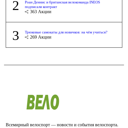
2
Роан Деннис и британская велокоманда INEOS
подписали контракт
363
Акции
3
Трюковые самокаты для новичков: на чём учиться?
269
Акции
Всемирный велоспорт — новости и события велоспорта.