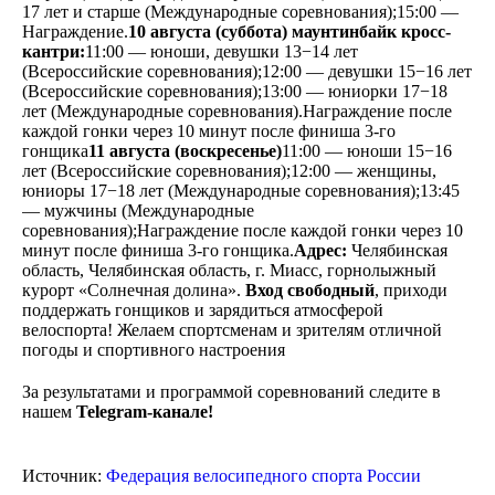
17 лет и старше (Международные соревнования);15:00 —
Награждение.
10 августа (суббота) маунтинбайк кросс-
кантри:
11:00 — юноши, девушки 13−14 лет
(Всероссийские соревнования);12:00 — девушки 15−16 лет
(Всероссийские соревнования);13:00 — юниорки 17−18
лет (Международные соревнования).Награждение после
каждой гонки через 10 минут после финиша 3-го
гонщика
11 августа (воскресенье)
11:00 — юноши 15−16
лет (Всероссийские соревнования);12:00 — женщины,
юниоры 17−18 лет (Международные соревнования);13:45
— мужчины (Международные
соревнования);Награждение после каждой гонки через 10
минут после финиша 3-го гонщика.
Адрес
:
Челябинская
область, Челябинская область, г. Миасс, горнолыжный
курорт «Солнечная долина».
Вход свободный
, приходи
поддержать гонщиков и зарядиться атмосферой
велоспорта! Желаем спортсменам и зрителям отличной
погоды и спортивного настроения
За результатами и программой соревнований следите в
нашем
Telegram-канале!
Источник:
Федерация велосипедного спорта России