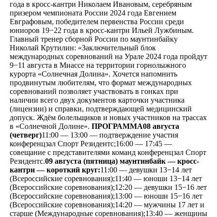
года в кросс-кантри Николаем Ивановым, серебряным
призером чемпионата России 2024 года Евгением
Евграфовым, победителем первенства России среди
юниоров 19−22 года в кросс-кантри Ильей Лужбиным.
Главный тренер сборной России по маунтинбайку
Николай Крутилин: «Заключительный блок
международных соревнований на Урале 2024 года пройдут
9−11 августа в Миассе на территории горнолыжного
курорта «Солнечная Долина». Хочется напомнить
продвинутым любителям, что формат международных
соревнований позволяет участвовать в гонках при
наличии всего двух документов карточки участника
(лицензии) и справки, подтверждающей медицинский
допуск. Ждём болельщиков и новых участников на трассах
в «Солнечной Долине».
ПРОГРАММА
08 августа
(четверг)
11:00 — 13:00 — подтверждение участия
конференцзал Спорт Резидентс;16:00 — 17:45 —
совещание с представителями команд конференцзал Спорт
Резидентс.
09 августа (пятница) маунтинбайк — кросс-
кантри — короткий круг:
11:00 — девушки 13−14 лет
(Всероссийские соревнования);11:40 — юноши 13−14 лет
(Всероссийские соревнования);12:20 — девушки 15−16 лет
(Всероссийские соревнования);13:00 — юноши 15−16 лет
(Всероссийские соревнования);14:20 — мужчины 17 лет и
старше (Международные соревнования);13:40 — женщины