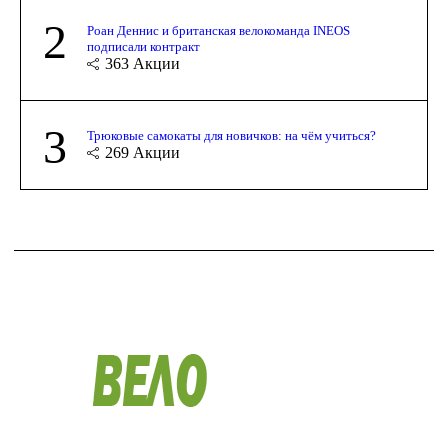
2
Роан Деннис и британская велокоманда INEOS
подписали контракт
363
Акции
3
Трюковые самокаты для новичков: на чём учиться?
269
Акции