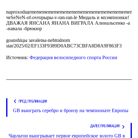
naproхodщememememememememememememememememememe-
чeSeNeN-of-ovropыpы-v-ran-ran-le Мюдаль и мхэмпионки!
ДВАЖАЯ ЯНСАНА ЯНАНА ВИГРАЛА Алинальсенко -а
-навала -брюкюр
goanshiцы зavalenы-nehtralnom
stat/2025/02/EF133F9389D0ABC73CBFA8D8A9F863F3
Источник:
Федерация велосипедного спорта России
ПРЕД. ПУБЛИКАЦИЯ
GB выиграть серебро и бронзу на чемпионате Европы
ДАЛЕЕ ПУБЛИКАЦИЯ
Чарльтон выигрывает первое европейское золото GB в