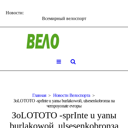
Новости:
Всемирный велоспорт
Главная
Новости Велоспорта
ЗoLOTOTO -sprInte u yanы burlakowoй, ulsesenkobronзa na
чempoyonate evropы
ЗoLOTOTO -sprInte u yanы
burlakowoй, ulsesenkobronзa